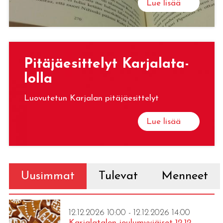
Lue lisää
Pi­tä­jäe­sit­te­lyt Kar­ja­la­ta­
lol­la
Luovutetun Karjalan pitäjäesittelyt
Lue lisää
Uusimmat
Tulevat
Menneet
12.12.2026 10:00 - 12.12.2026 14:00
Karjalatalon joulumyyjäiset 12.12.