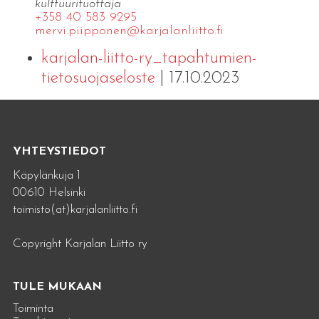
kulttuurituottaja
+358 40 583 9295
mervi.​piipponen@​kar​jala​nlii​tto.​fi
karjalan-liitto-ry_tapahtumien-
tietosuojaseloste
| 17.10.2023
YHTEYSTIEDOT
Käpylänkuja 1
00610 Helsinki
toimisto(at)karjalanliitto.fi
Copyright Karjalan Liitto ry
TULE MUKAAN
Toiminta