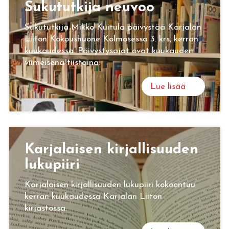
Su­ku­tut­ki­ja neu­voo
Sukututkija Mikko Kuitula päivystää Karjalan
Liiton Kokoushuone Kolmosessa 3. krs, kerran
kuukaudessa. Päivystysajat ovat kuukauden
viimeisenä tiistaina.
Lue lisää
Kar­ja­lai­sen kir­jal­li­suu­den
lu­ku­pii­ri
Karjalaisen kirjallisuuden lukupiiri kokoontuu
kerran kuukaudessa Karjalan Liiton
kirjastossa.