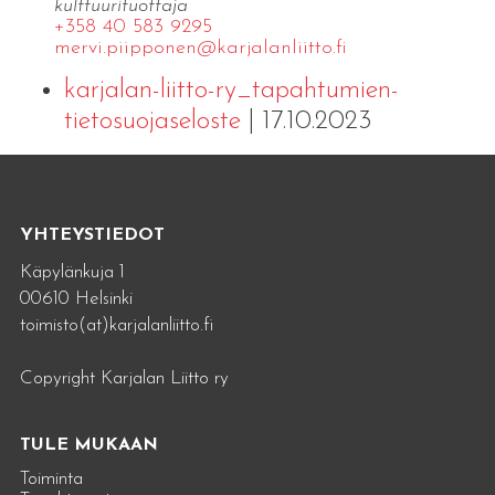
kulttuurituottaja
+358 40 583 9295
mervi.​piipponen@​kar​jala​nlii​tto.​fi
karjalan-liitto-ry_tapahtumien-
tietosuojaseloste
| 17.10.2023
YHTEYSTIEDOT
Käpylänkuja 1
00610 Helsinki
toimisto(at)karjalanliitto.fi
Copyright Karjalan Liitto ry
TULE MUKAAN
Toiminta