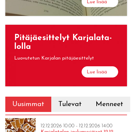
Lue lisää
Pi­tä­jäe­sit­te­lyt Kar­ja­la­ta­
lol­la
Luovutetun Karjalan pitäjäesittelyt
Lue lisää
Uusimmat
Tulevat
Menneet
12.12.2026 10:00 - 12.12.2026 14:00
Karjalatalon joulumyyjäiset 12.12.