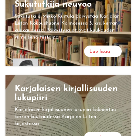
Su­ku­tut­ki­ja neu­voo
Sukututkija Mikko Kuitula päivystää Karjalan
Liiton Kokoushuone Kolmosessa 3. krs, kerran
kuukaudessa. Päivystysajat ovat kuukauden
viimeisenä tiistaina.
Lue lisää
Kar­ja­lai­sen kir­jal­li­suu­den
lu­ku­pii­ri
Karjalaisen kirjallisuuden lukupiiri kokoontuu
kerran kuukaudessa Karjalan Liiton
kirjastossa.