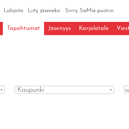
Lahjoita
Liity jäseneksi
Siirry SieMie-puotiin
Tapahtumat
Jäsenyys
Karjalatalo
Vies
Kaupunki