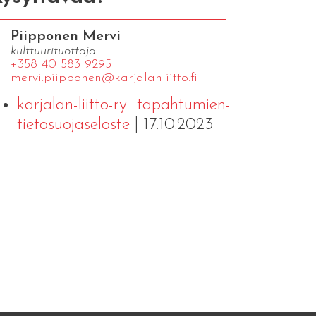
Piipponen Mervi
kulttuurituottaja
+358 40 583 9295
mervi.​piipponen@​kar​jala​nlii​tto.​fi
karjalan-liitto-ry_tapahtumien-
tietosuojaseloste
| 17.10.2023