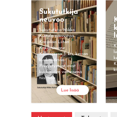
Su­ku­tut­ki­ja
neu­voo
K
k
Sukututkija Mikko
l
Kuitula päivystää
Karjalan Liiton
K
Kokoushuone
l
Kolmosessa 3. krs, kerran
k
kuukaudessa.
K
Päivystysajat ovat
k
kuukauden viimeisenä
tiistaina.
Lue lisää