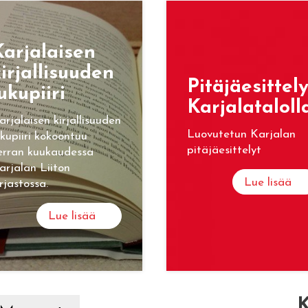
ar­ja­lai­sen
ir­jal­li­suu­den
Pi­tä­jäe­sit­te­l
u­ku­pii­ri
Kar­ja­la­ta­lol­l
arjalaisen kirjallisuuden
Luovutetun Karjalan
ukupiiri kokoontuu
pitäjäesittelyt
erran kuukaudessa
arjalan Liiton
Lue lisää
irjastossa.
Lue lisää
K