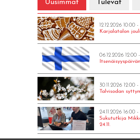
Uusimmat
Tulevat
12.12.2026 10:00 -
Karjalatalon joul
06.12.2026 12:00 
Itsenäisyyspäivän
30.11.2026 12:00 -
Talvisodan syttym
24.11.2026 16:00 -
Sukututkija Mikk
24.11.