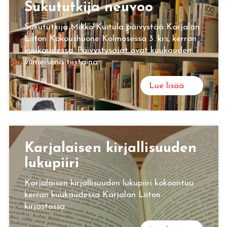
Su­ku­tut­ki­ja neu­voo
Sukututkija Mikko Kuitula päivystää Karjalan
Liiton Kokoushuone Kolmosessa 3. krs, kerran
kuukaudessa. Päivystysajat ovat kuukauden
viimeisenä tiistaina.
Lue lisää
Kar­ja­lai­sen kir­jal­li­suu­den
lu­ku­pii­ri
Karjalaisen kirjallisuuden lukupiiri kokoontuu
kerran kuukaudessa Karjalan Liiton
kirjastossa.