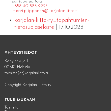
kulttuurituottaja
+358 40 583 9295
mervi.​piipponen@​kar​jala​nlii​tto.​fi
karjalan-liitto-ry_tapahtumien-
tietosuojaseloste
| 17.10.2023
YHTEYSTIEDOT
Käpylänkuja 1
00610 Helsinki
toimisto(at)karjalanliitto.fi
Copyright Karjalan Liitto ry
TULE MUKAAN
Toiminta