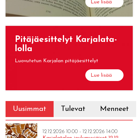
Lue lisää
Pi­tä­jäe­sit­te­lyt Kar­ja­la­ta­
lol­la
Luovutetun Karjalan pitäjäesittelyt
Lue lisää
Uusimmat
Tulevat
Menneet
12.12.2026 10:00 - 12.12.2026 14:00
Karjalatalon joulumyyjäiset 12.12.