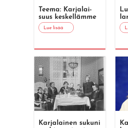
Teema: Kar­ja­lai­
Lu
suus kes­kel­läm­me
la
Lue lisää
L
Kar­ja­lai­nen su­ku­ni
Kar