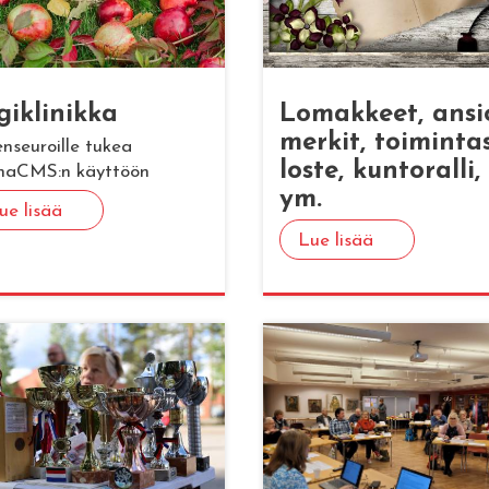
gikli­nik­ka
Lo­mak­keet, an­si
mer­kit, toi­min­ta­
enseuroille tukea
los­te, kun­to­ral­li,
naCMS:n käyttöön
ym.
ue lisää
Lue lisää