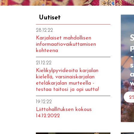
Uutiset
28.12.22
Karjalaiset mahdollisen
informaatiovaikuttamisen
p
kohteena
21.12.22
Kielikylpyvideoita karjalan
a
kielellä, varsinaiskarjalan
eteläkarjalan murteella -
testaa taitosi ja opi uutta!
25
19.12.22
Liittohallituksen kokous
14.12.2022