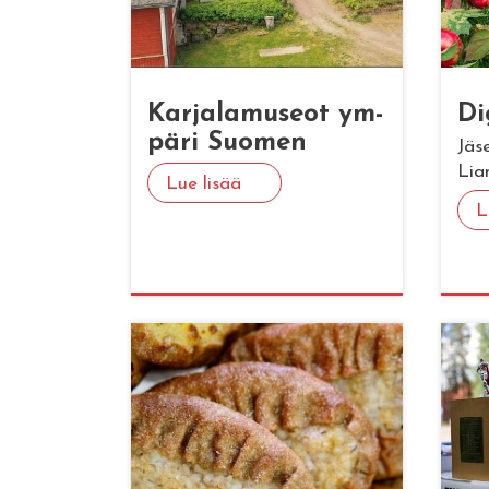
Kar­ja­la­museot ym­
Di­
pä­ri Suo­men
Jäs
Lia
Lue lisää
L