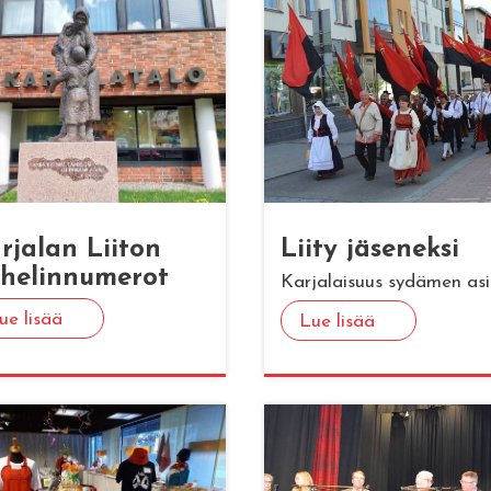
r­ja­lan Lii­ton
Liity jä­se­nek­si
­he­lin­nu­me­rot
Karjalaisuus sydämen as
ue lisää
Lue lisää