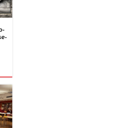
o­
se­