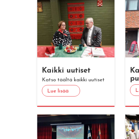
Kaik­ki uu­ti­set
Ka
pu
Katso täältä kaikki uutiset
L
Lue lisää