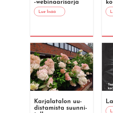
-we­bi­naa­ri­sar­ja
kou
Lue lisää
L
Kar­ja­la­ta­lon uu­
La
dis­ta­mis­ta suun­ni­
L