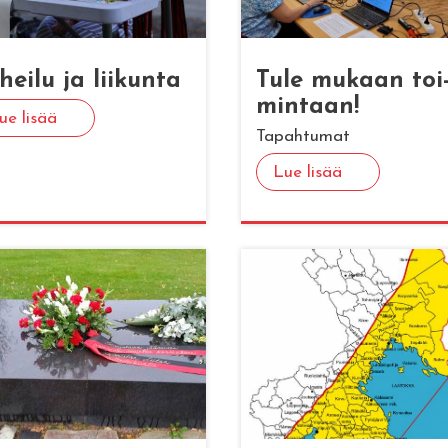
hei­lu ja lii­kun­ta
Tule mu­kaan toi
min­taan!
ue lisää
Tapahtumat
Lue lisää