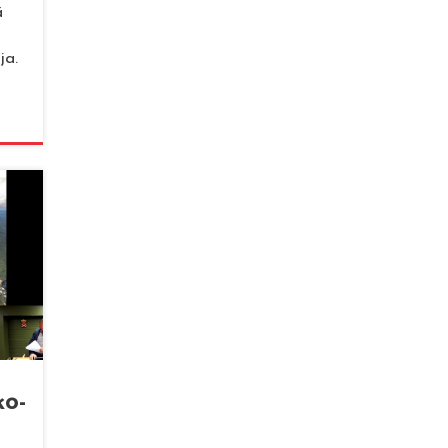
ä
ja.
ko­