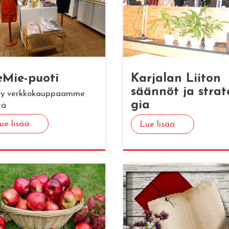
e­Mie-puoti
Kar­ja­lan Lii­ton
sään­nöt ja stra­t
rry verkkokauppaamme
gia
tä
ue lisää
Lue lisää