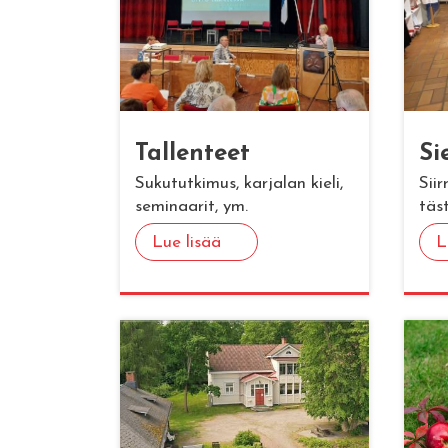
Tal­len­teet
Si
Sukututkimus, karjalan kieli,
Sii
seminaarit, ym.
täs
Lue lisää
L