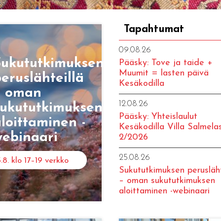
Tapahtumat
09.08.26
Sukututkimuksen
Pääsky: Tove ja taide +
Muumit = lasten päivä
eruslähteillä
Kesäkodilla
– oman
12.08.26
sukututkimuksen
Pääsky: Yhteislaulut
loittaminen -
Kesäkodilla Villa Salmela
webinaari
2/2026
25.08.26
.8. klo 17–19 verkko
Sukututkimuksen perusläht
– oman sukututkimuksen
aloittaminen -webinaari