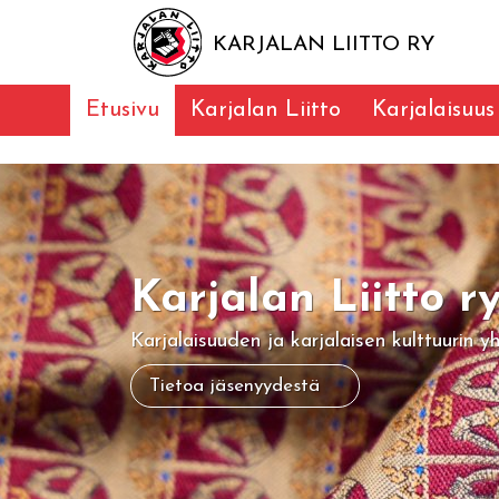
KARJALAN LIITTO RY
Etusivu
Karjalan Liitto
Karjalaisuus
Karjalan Liitto r
Karjalaisuuden ja karjalaisen kulttuurin y
Tietoa jäsenyydestä