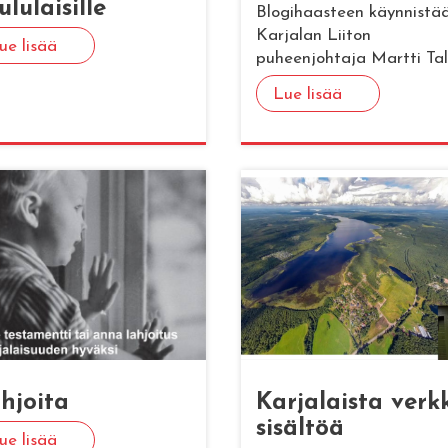
­lu­lai­sil­le
Blogihaasteen käynnistä
Karjalan Liiton
ue lisää
puheenjohtaja Martti Tal
Lue lisää
h­joi­ta
Kar­ja­lais­ta verk­
si­säl­töä
ue lisää