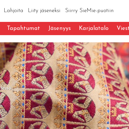
Lahjoita
Liity jäseneksi
Siirry SieMie-puotiin
Tapahtumat
Jäsenyys
Karjalatalo
Vies
y
hteisö