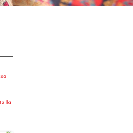
ssa
eillä