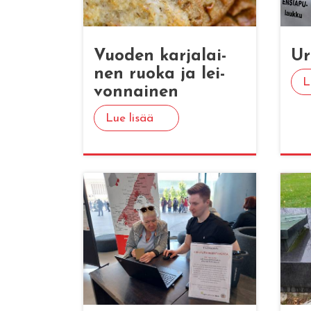
Vuo­den kar­ja­lai­
Ur­
nen ruoka ja lei­
L
von­nai­nen
Lue lisää