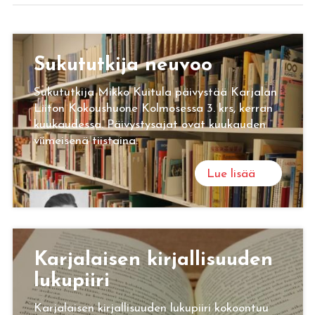
Su­ku­tut­ki­ja neu­voo
Sukututkija Mikko Kuitula päivystää Karjalan
Liiton Kokoushuone Kolmosessa 3. krs, kerran
kuukaudessa. Päivystysajat ovat kuukauden
viimeisenä tiistaina.
Lue lisää
Kar­ja­lai­sen kir­jal­li­suu­den
lu­ku­pii­ri
Karjalaisen kirjallisuuden lukupiiri kokoontuu