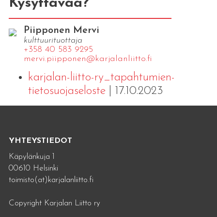
Kysyttävää?
Piipponen Mervi
kulttuurituottaja
+358 40 583 9295
mervi.​piipponen@​kar​jala​nlii​tto.​fi
karjalan-liitto-ry_tapahtumien-
tietosuojaseloste
| 17.10.2023
YHTEYSTIEDOT
Käpylänkuja 1
00610 Helsinki
toimisto(at)karjalanliitto.fi
Copyright Karjalan Liitto ry