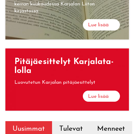
kerran kuukaudessa Karjalan Liiton
kirjastossa.
Lue lisää
Pi­tä­jäe­sit­te­lyt Kar­ja­la­ta­
lol­la
Luovutetun Karjalan pitäjäesittelyt
Lue lisää
Uusimmat
Tulevat
Menneet