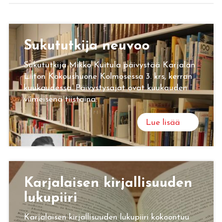
Su­ku­tut­ki­ja neu­voo
Sukututkija Mikko Kuitula päivystää Karjalan
Liiton Kokoushuone Kolmosessa 3. krs, kerran
kuukaudessa. Päivystysajat ovat kuukauden
viimeisenä tiistaina.
Lue lisää
Kar­ja­lai­sen kir­jal­li­suu­den
lu­ku­pii­ri
Karjalaisen kirjallisuuden lukupiiri kokoontuu