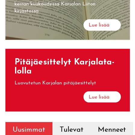
kerran kuukaudessa Karjalan Liiton
kirjastossa.
Lue lisää
Pi­tä­jäe­sit­te­lyt Kar­ja­la­ta­
lol­la
Luovutetun Karjalan pitäjäesittelyt
Lue lisää
Uusimmat
Tulevat
Menneet