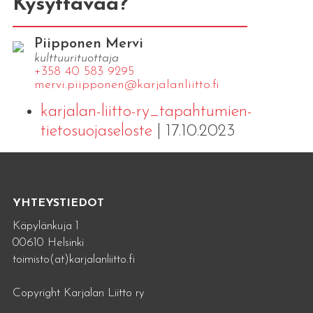
Kysyttävää?
Piipponen Mervi
kulttuurituottaja
+358 40 583 9295
mervi.​piipponen@​kar​jala​nlii​tto.​fi
karjalan-liitto-ry_tapahtumien-
tietosuojaseloste
| 17.10.2023
YHTEYSTIEDOT
Käpylänkuja 1
00610 Helsinki
toimisto(at)karjalanliitto.fi
Copyright Karjalan Liitto ry