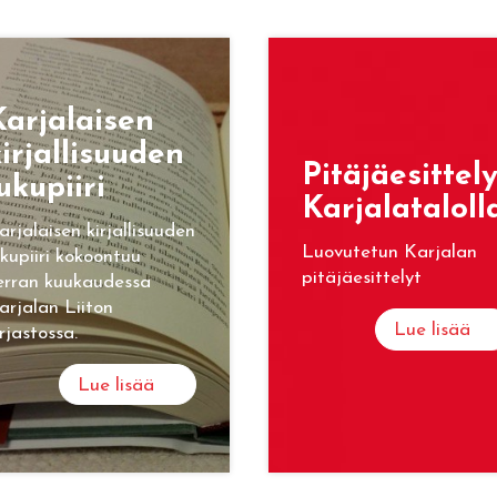
ar­ja­lai­sen
ir­jal­li­suu­den
Pi­tä­jäe­sit­te­l
u­ku­pii­ri
Kar­ja­la­ta­lol­l
arjalaisen kirjallisuuden
Luovutetun Karjalan
ukupiiri kokoontuu
pitäjäesittelyt
erran kuukaudessa
arjalan Liiton
Lue lisää
irjastossa.
Lue lisää