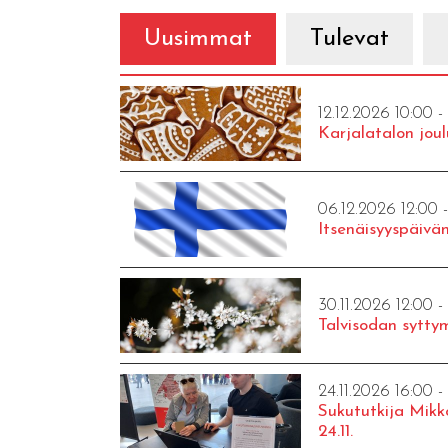
Uusimmat
Tulevat
12.12.2026 10:00 -
Karjalatalon joul
06.12.2026 12:00 
Itsenäisyyspäivän
30.11.2026 12:00 -
Talvisodan syttym
24.11.2026 16:00 -
Sukututkija Mikk
24.11.