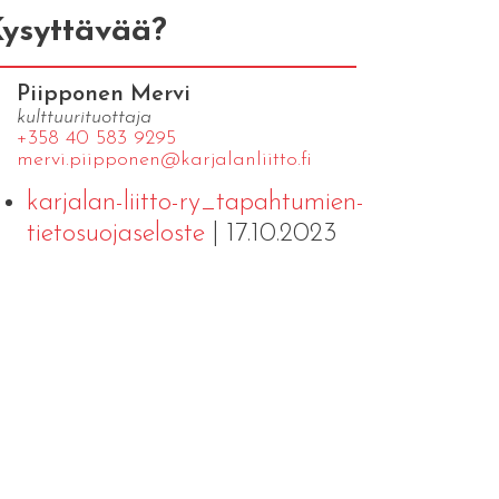
ysyttävää?
Piipponen Mervi
kulttuurituottaja
+358 40 583 9295
mervi.​piipponen@​kar​jala​nlii​tto.​fi
karjalan-liitto-ry_tapahtumien-
tietosuojaseloste
| 17.10.2023