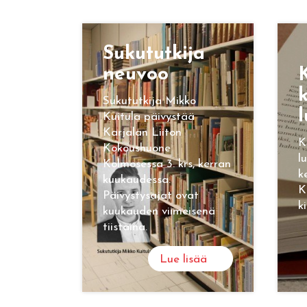
Su­ku­tut­ki­ja
neu­voo
K
k
Sukututkija Mikko
l
Kuitula päivystää
Karjalan Liiton
K
Kokoushuone
l
Kolmosessa 3. krs, kerran
k
kuukaudessa.
K
Päivystysajat ovat
k
kuukauden viimeisenä
tiistaina.
Lue lisää