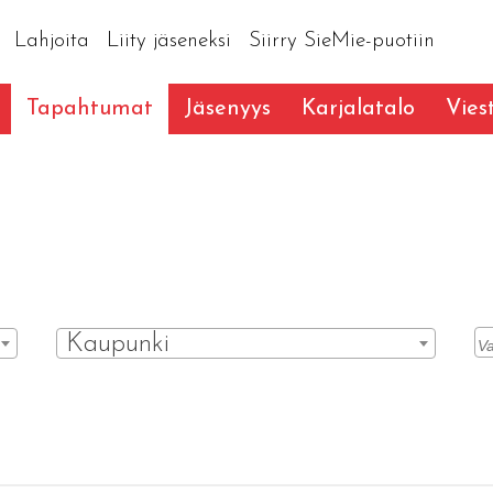
Lahjoita
Liity jäseneksi
Siirry SieMie-puotiin
Tapahtumat
Jäsenyys
Karjalatalo
Vies
Kaupunki