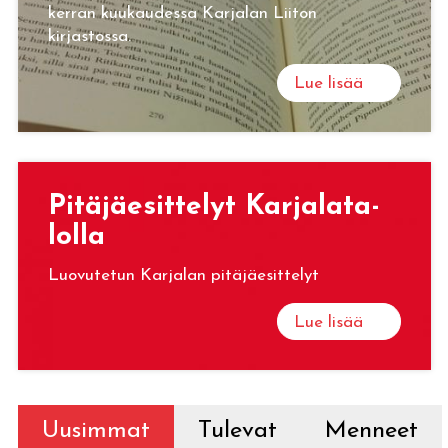
kerran kuukaudessa Karjalan Liiton
kirjastossa.
Lue lisää
Pi­tä­jäe­sit­te­lyt Kar­ja­la­ta­
lol­la
Luovutetun Karjalan pitäjäesittelyt
Lue lisää
Uusimmat
Tulevat
Menneet