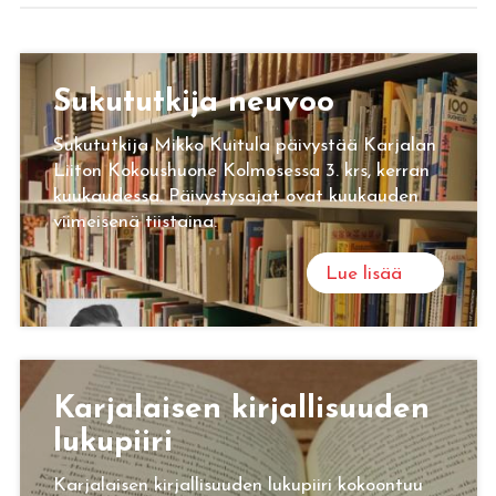
Su­ku­tut­ki­ja neu­voo
Sukututkija Mikko Kuitula päivystää Karjalan
Liiton Kokoushuone Kolmosessa 3. krs, kerran
kuukaudessa. Päivystysajat ovat kuukauden
viimeisenä tiistaina.
Lue lisää
Kar­ja­lai­sen kir­jal­li­suu­den
lu­ku­pii­ri
Karjalaisen kirjallisuuden lukupiiri kokoontuu