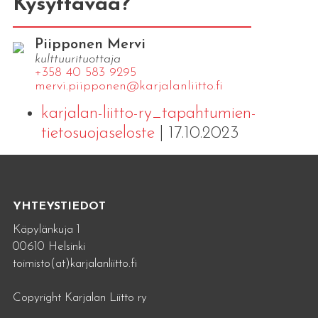
Kysyttävää?
Piipponen Mervi
kulttuurituottaja
+358 40 583 9295
mervi.​piipponen@​kar​jala​nlii​tto.​fi
karjalan-liitto-ry_tapahtumien-
tietosuojaseloste
| 17.10.2023
YHTEYSTIEDOT
Käpylänkuja 1
00610 Helsinki
toimisto(at)karjalanliitto.fi
Copyright Karjalan Liitto ry