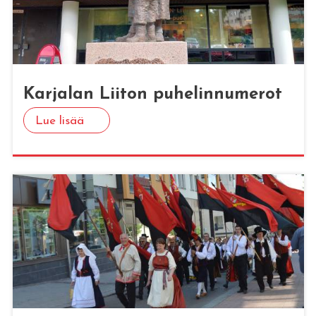
Kar­ja­lan Lii­ton pu­he­lin­nu­me­rot
Lue lisää