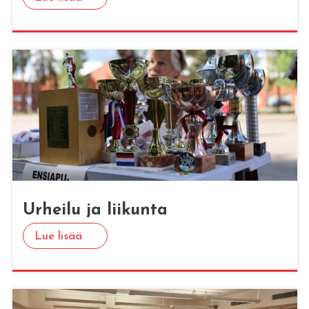
Ur­hei­lu ja lii­kun­ta
Lue lisää