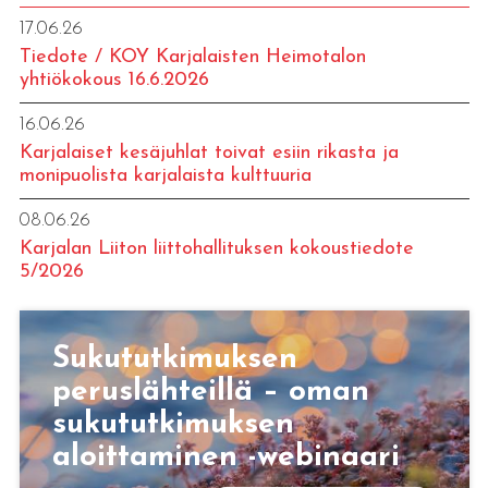
17.06.26
Tiedote / KOY Karjalaisten Heimotalon
yhtiökokous 16.6.2026
16.06.26
Karjalaiset kesäjuhlat toivat esiin rikasta ja
monipuolista karjalaista kulttuuria
08.06.26
Karjalan Liiton liittohallituksen kokoustiedote
5/2026
Sukututkimuksen
peruslähteillä – oman
sukututkimuksen
aloittaminen -webinaari