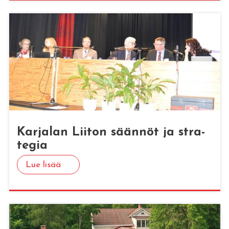
Kar­ja­lan Lii­ton sään­nöt ja stra­
te­gia
Lue lisää