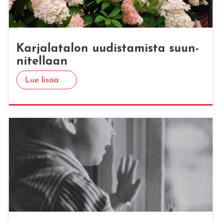
Kar­ja­la­ta­lon uu­dis­ta­mis­ta suun­
ni­tel­laan
Lue lisää