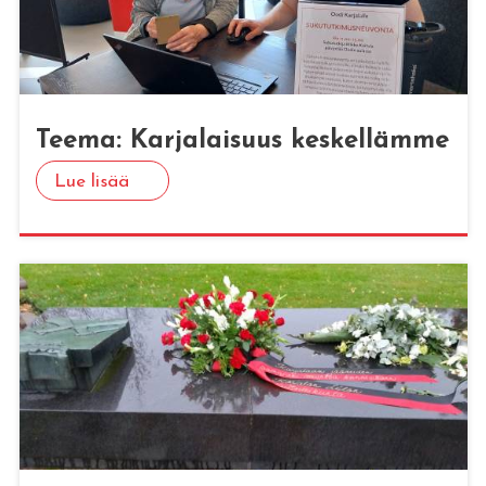
Teema: Kar­ja­lai­suus kes­kel­läm­me
Lue lisää