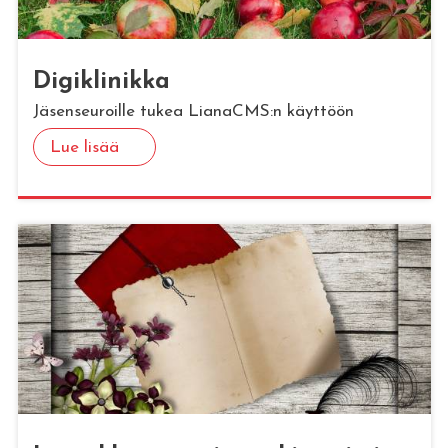
Di­gikli­nik­ka
Jäsenseuroille tukea LianaCMS:n käyttöön
Lue lisää