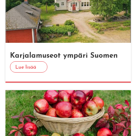
Kar­ja­la­museot ym­pä­ri Suo­men
Lue lisää