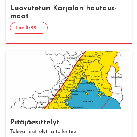
Luo­vu­te­tun Kar­ja­lan hau­taus­
maat
Lue lisää
Pi­tä­jäe­sit­te­lyt
Tulevat esittelyt ja tallenteet