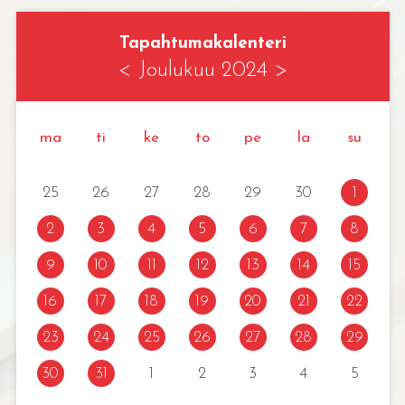
Tapahtumakalenteri
<
Joulukuu 2024
>
ma
ti
ke
to
pe
la
su
25
26
27
28
29
30
1
2
3
4
5
6
7
8
9
10
11
12
13
14
15
16
17
18
19
20
21
22
23
24
25
26
27
28
29
30
31
1
2
3
4
5