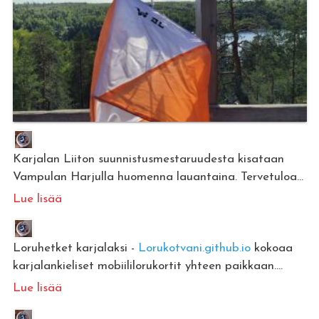
Karjalan Liiton suunnistusmestaruudesta kisataan
Vampulan Harjulla huomenna lauantaina. Tervetuloa...
Lue lisää
Loruhetket karjalaksi -
Lorukotvani.github.io
kokoaa
karjalankieliset mobiililorukortit yhteen paikkaan....
Lue lisää