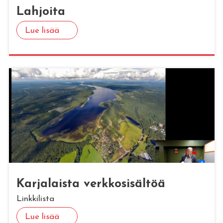
Lah­joi­ta
Lue lisää
Kar­ja­lais­ta verk­ko­si­säl­töä
Linkkilista
Lue lisää