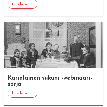
Lue lisää
Kar­ja­lai­nen su­ku­ni -we­bi­naa­ri­
sar­ja
Lue lisää