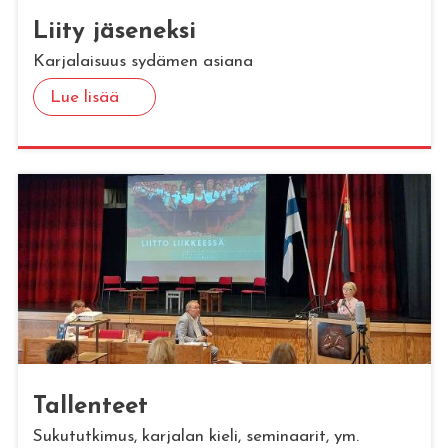
Liity jä­se­nek­si
Karjalaisuus sydämen asiana
Lue lisää
Tal­len­teet
Sukututkimus, karjalan kieli, seminaarit, ym.