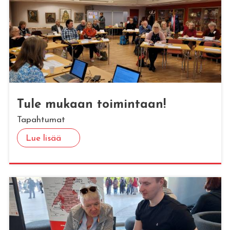
Tule mu­kaan toi­min­taan!
Tapahtumat
Lue lisää