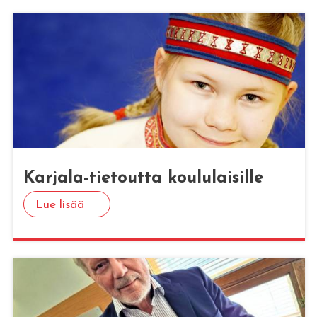
Kar­ja­la-tie­tout­ta kou­lu­lai­sil­le
Lue lisää