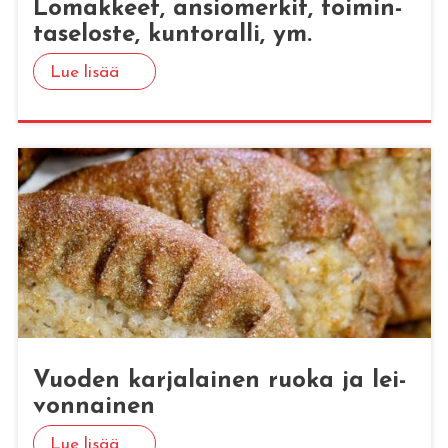
Lo­mak­keet, an­sio­mer­kit, toi­min­
ta­se­los­te, kun­to­ral­li, ym.
Lue lisää
Vuo­den kar­ja­lai­nen ruoka ja lei­
von­nai­nen
Lue lisää