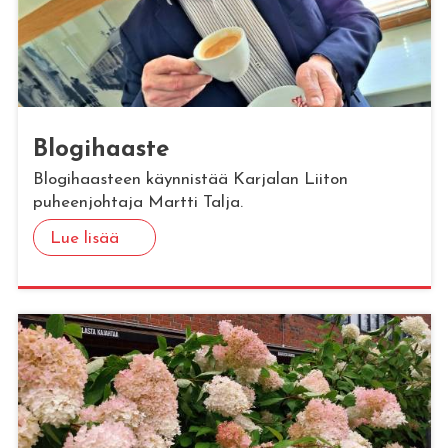
Blo­gi­haas­te
Blogihaasteen käynnistää Karjalan Liiton
puheenjohtaja Martti Talja.
Lue lisää