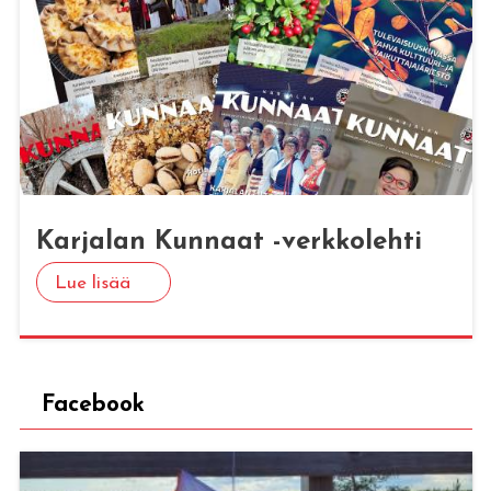
Kar­ja­lan Kun­naat -verk­ko­leh­ti
Lue lisää
Facebook