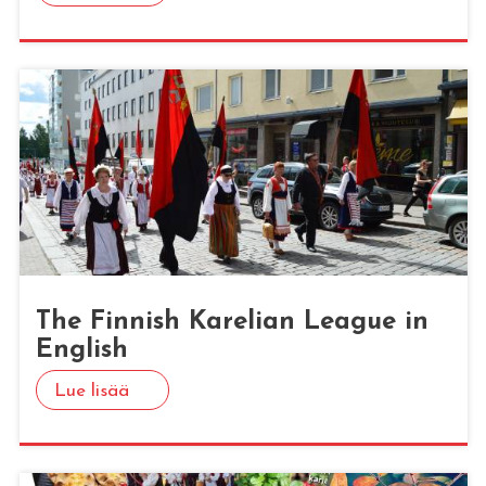
The Fin­nish Ka­re­lian Lea­gue in
English
Lue lisää