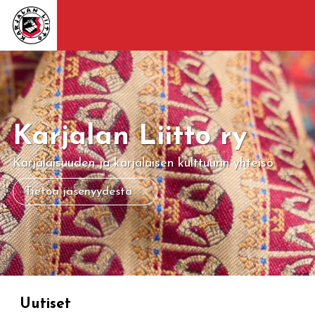
Karjalan Liitto ry
Karjalaisuuden ja karjalaisen kulttuurin yhteisö
Tietoa jäsenyydestä
Uutiset