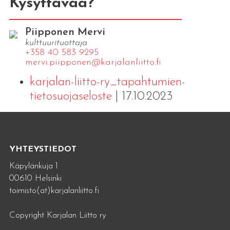
Kysyttävää?
Piipponen Mervi
kulttuurituottaja
+358 40 583 9295
mervi.​piipponen@​kar​jala​nlii​tto.​fi
karjalan-liitto-ry_tapahtumien-
tietosuojaseloste
| 17.10.2023
YHTEYSTIEDOT
Käpylänkuja 1
00610 Helsinki
toimisto(at)karjalanliitto.fi
Copyright Karjalan Liitto ry