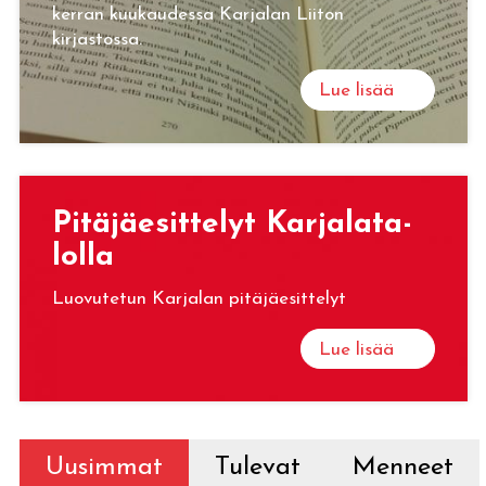
kerran kuukaudessa Karjalan Liiton
kirjastossa.
Lue lisää
Pi­tä­jäe­sit­te­lyt Kar­ja­la­ta­
lol­la
Luovutetun Karjalan pitäjäesittelyt
Lue lisää
Uusimmat
Tulevat
Menneet