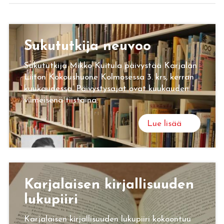
Su­ku­tut­ki­ja neu­voo
Sukututkija Mikko Kuitula päivystää Karjalan
Liiton Kokoushuone Kolmosessa 3. krs, kerran
kuukaudessa. Päivystysajat ovat kuukauden
viimeisenä tiistaina.
Lue lisää
Kar­ja­lai­sen kir­jal­li­suu­den
lu­ku­pii­ri
Karjalaisen kirjallisuuden lukupiiri kokoontuu