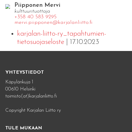
Piipponen Mervi
kulttuurituottaja
+358 40 583 9295
mervi.​piipponen@​kar​jala​nlii​tto.​fi
karjalan-liitto-ry_tapahtumien-
tietosuojaseloste
| 17.10.2023
YHTEYSTIEDOT
Käpylänkuja 1
00610 Helsinki
toimisto(at)karjalanliitto.fi
Copyright Karjalan Liitto ry
TULE MUKAAN