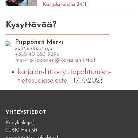
Karjalatalolla 24.11.
Kysyttävää?
Piipponen Mervi
kulttuurituottaja
+358 40 583 9295
mervi.​piipponen@​kar​jala​nlii​tto.​fi
karjalan-liitto-ry_tapahtumien-
tietosuojaseloste
| 17.10.2023
YHTEYSTIEDOT
Käpylänkuja 1
00610 Helsinki
toimisto(at)karjalanliitto.fi