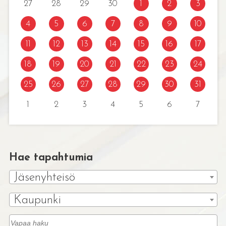
27
28
29
30
1
2
3
4
5
6
7
8
9
10
11
12
13
14
15
16
17
18
19
20
21
22
23
24
25
26
27
28
29
30
31
1
2
3
4
5
6
7
Hae tapahtumia
Jäsenyhteisö
Kaupunki