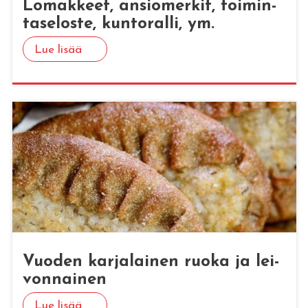
Lo­mak­keet, an­sio­mer­kit, toi­min­
ta­se­los­te, kun­to­ral­li, ym.
Lue lisää
Vuo­den kar­ja­lai­nen ruoka ja lei­
von­nai­nen
Lue lisää