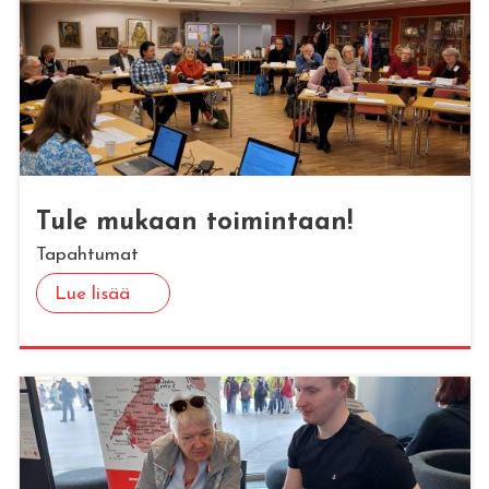
Tule mu­kaan toi­min­taan!
Tapahtumat
Lue lisää