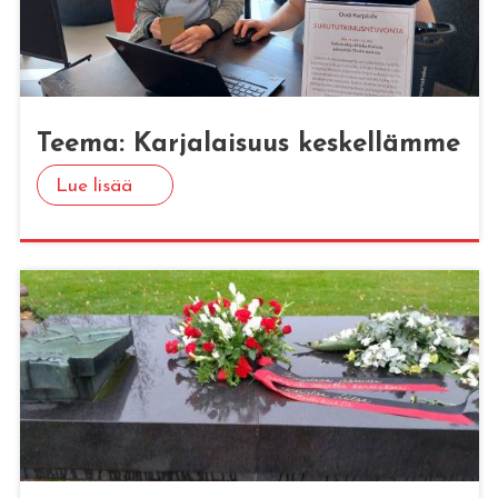
Teema: Kar­ja­lai­suus kes­kel­läm­me
Lue lisää