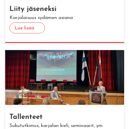
Liity jä­se­nek­si
Karjalaisuus sydämen asiana
Lue lisää
Tal­len­teet
Sukututkimus, karjalan kieli, seminaarit, ym.