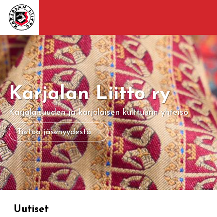
Karjalan Liitto ry
Karjalaisuuden ja karjalaisen kulttuurin yhteisö
Tietoa jäsenyydestä
Uutiset