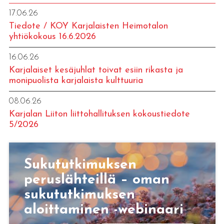
17.06.26
Tiedote / KOY Karjalaisten Heimotalon
yhtiökokous 16.6.2026
16.06.26
Karjalaiset kesäjuhlat toivat esiin rikasta ja
monipuolista karjalaista kulttuuria
08.06.26
Karjalan Liiton liittohallituksen kokoustiedote
5/2026
Sukututkimuksen
peruslähteillä – oman
sukututkimuksen
aloittaminen -webinaari