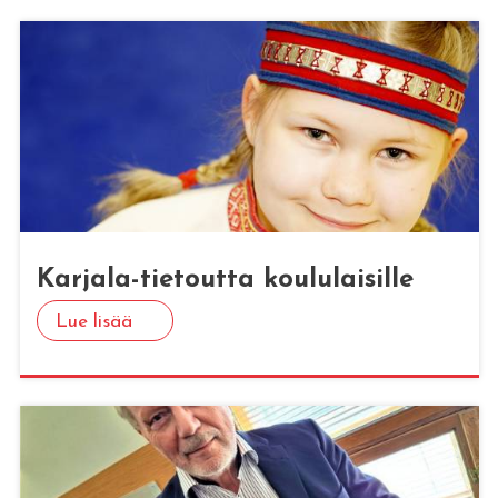
Kar­ja­la-tie­tout­ta kou­lu­lai­sil­le
Lue lisää