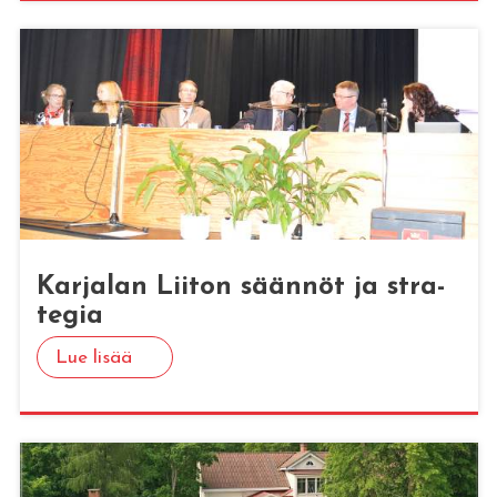
Kar­ja­lan Lii­ton sään­nöt ja stra­
te­gia
Lue lisää