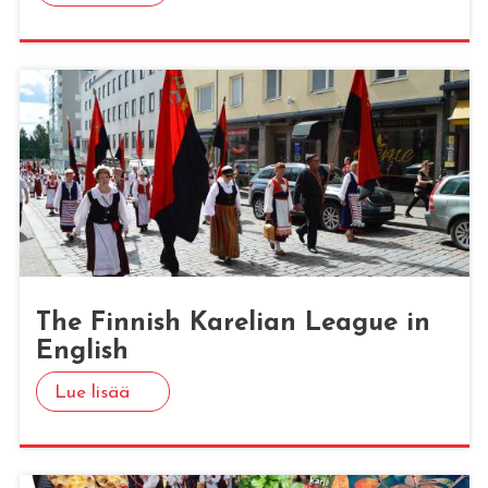
The Fin­nish Ka­re­lian Lea­gue in
English
Lue lisää