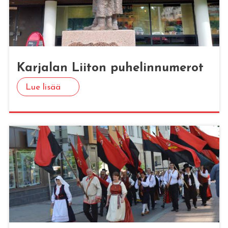
Kar­ja­lan Lii­ton pu­he­lin­nu­me­rot
Lue lisää