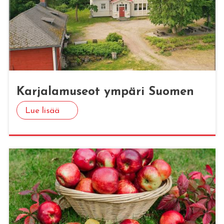
Kar­ja­la­museot ym­pä­ri Suo­men
Lue lisää