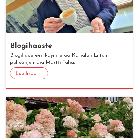
Blo­gi­haas­te
Blogihaasteen käynnistää Karjalan Liiton
puheenjohtaja Martti Talja.
Lue lisää