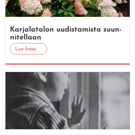
Kar­ja­la­ta­lon uu­dis­ta­mis­ta suun­
ni­tel­laan
Lue lisää