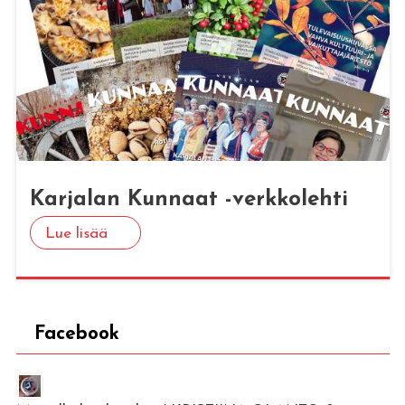
Kar­ja­lan Kun­naat -verk­ko­leh­ti
Lue lisää
Facebook