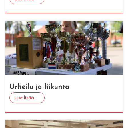
Ur­hei­lu ja lii­kun­ta
Lue lisää