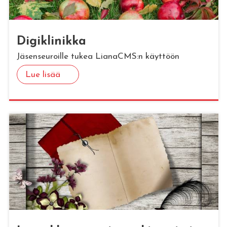
Di­gikli­nik­ka
Jäsenseuroille tukea LianaCMS:n käyttöön
Lue lisää