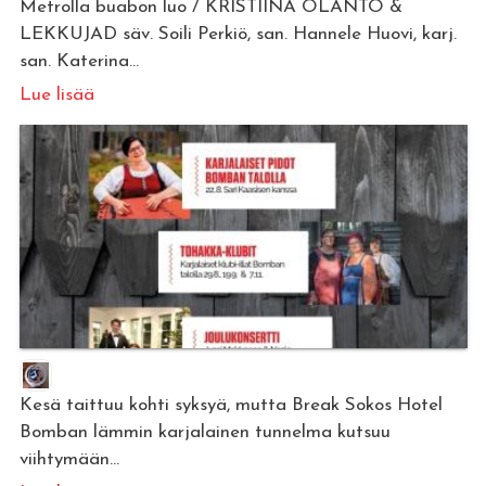
Metrolla buabon luo / KRISTIINA OLANTO &
LEKKUJAD säv. Soili Perkiö, san. Hannele Huovi, karj.
san. Katerina...
Lue lisää
Kesä taittuu kohti syksyä, mutta Break Sokos Hotel
Bomban lämmin karjalainen tunnelma kutsuu
viihtymään...