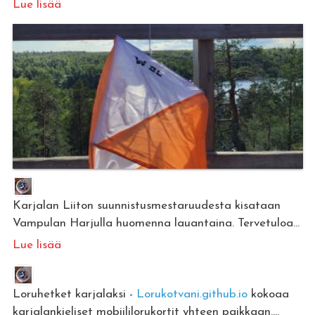
Lue lisää
Karjalan Liiton suunnistusmestaruudesta kisataan
Vampulan Harjulla huomenna lauantaina. Tervetuloa...
Lue lisää
Loruhetket karjalaksi -
Lorukotvani.github.io
kokoaa
karjalankieliset mobiililorukortit yhteen paikkaan....