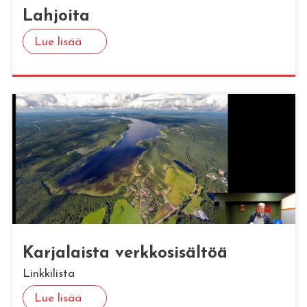
Lah­joi­ta
Lue lisää
Kar­ja­lais­ta verk­ko­si­säl­töä
Linkkilista
Lue lisää