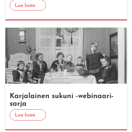
Lue lisää
Kar­ja­lai­nen su­ku­ni -we­bi­naa­ri­
sar­ja
Lue lisää