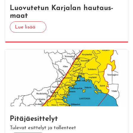
Luo­vu­te­tun Kar­ja­lan hau­taus­
maat
Lue lisää
Pi­tä­jäe­sit­te­lyt
Tulevat esittelyt ja tallenteet