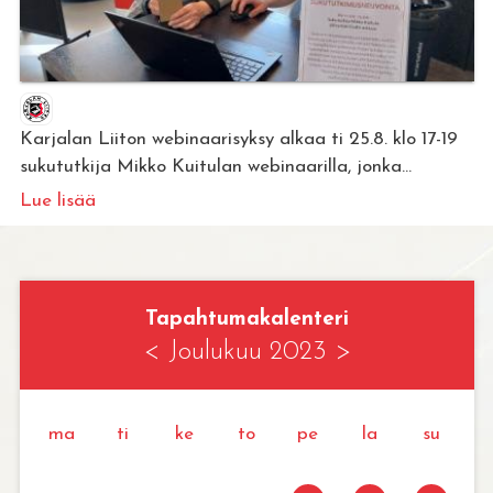
Karjalan Liiton webinaarisyksy alkaa ti 25.8. klo 17-19
sukututkija Mikko Kuitulan webinaarilla, jonka...
Lue lisää
Tapahtumakalenteri
<
Joulukuu 2023
>
ma
ti
ke
to
pe
la
su