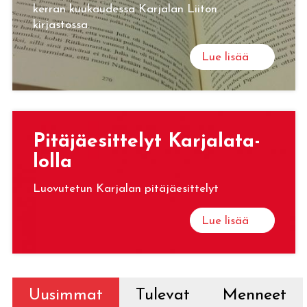
kerran kuukaudessa Karjalan Liiton
kirjastossa.
Lue lisää
Pi­tä­jäe­sit­te­lyt Kar­ja­la­ta­
lol­la
Luovutetun Karjalan pitäjäesittelyt
Lue lisää
Uusimmat
Tulevat
Menneet