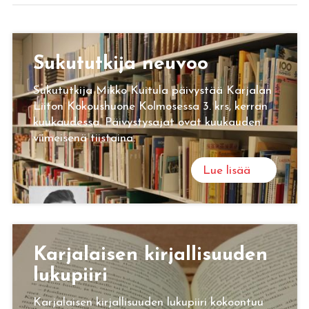
Su­ku­tut­ki­ja neu­voo
Sukututkija Mikko Kuitula päivystää Karjalan
Liiton Kokoushuone Kolmosessa 3. krs, kerran
kuukaudessa. Päivystysajat ovat kuukauden
viimeisenä tiistaina.
Lue lisää
Kar­ja­lai­sen kir­jal­li­suu­den
lu­ku­pii­ri
Karjalaisen kirjallisuuden lukupiiri kokoontuu