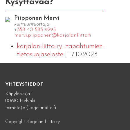
Kysyttävää?
Piipponen Mervi
kulttuurituottaja
+358 40 583 9295
mervi.​piipponen@​kar​jala​nlii​tto.​fi
karjalan-liitto-ry_tapahtumien-
tietosuojaseloste
| 17.10.2023
YHTEYSTIEDOT
Käpylänkuja 1
00610 Helsinki
toimisto(at)karjalanliitto.fi
Copyright Karjalan Liitto ry