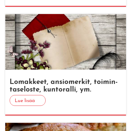
Lo­mak­keet, an­sio­mer­kit, toi­min­
ta­se­los­te, kun­to­ral­li, ym.
Lue lisää