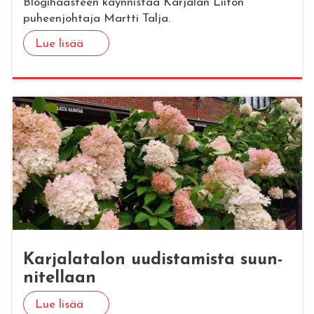
Blogihaasteen käynnistää Karjalan Liiton
puheenjohtaja Martti Talja.
Lue lisää
Kar­ja­la­ta­lon uu­dis­ta­mis­ta suun­
ni­tel­laan
Lue lisää