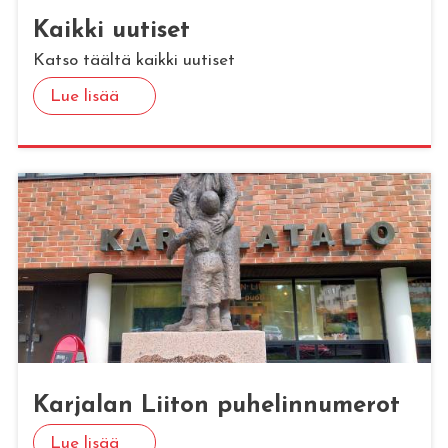
Kaik­ki uu­ti­set
Katso täältä kaikki uutiset
Lue lisää
Kar­ja­lan Lii­ton pu­he­lin­nu­me­rot
Lue lisää