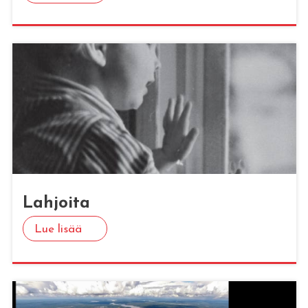
Lah­joi­ta
Lue lisää