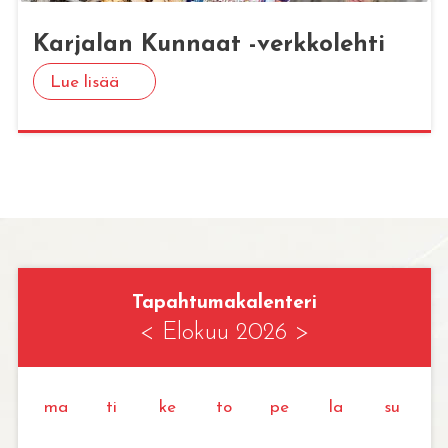
Kar­ja­lan Kun­naat -verk­ko­leh­ti
Lue lisää
Tapahtumakalenteri
<
Elokuu 2026
>
ma
ti
ke
to
pe
la
su