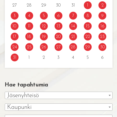
27
28
29
30
31
1
2
3
4
5
6
7
8
9
10
11
12
13
14
15
16
17
18
19
20
21
22
23
24
25
26
27
28
29
30
31
1
2
3
4
5
6
Hae tapahtumia
Jäsenyhteisö
Kaupunki