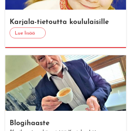
Kar­ja­la-tie­tout­ta kou­lu­lai­sil­le
Lue lisää
Blo­gi­haas­te