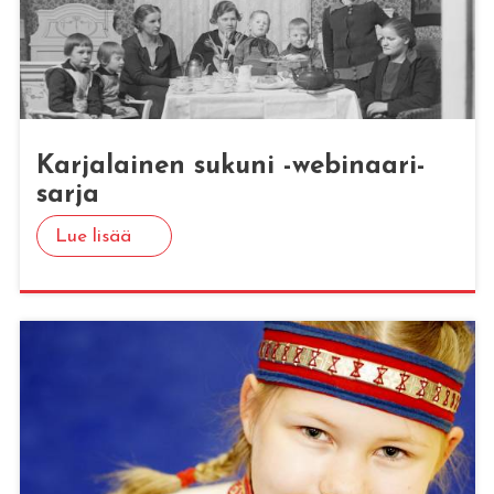
Kar­ja­lai­nen su­ku­ni -we­bi­naa­ri­
sar­ja
Lue lisää