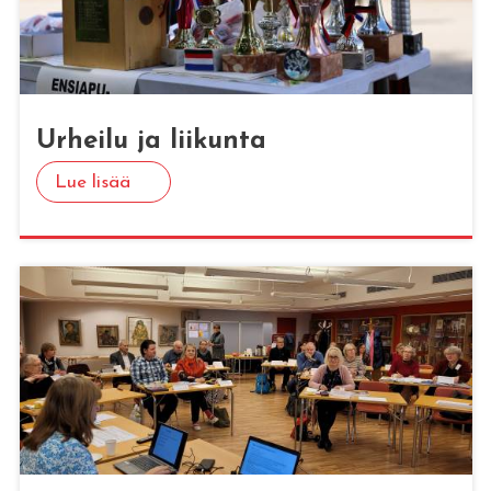
Ur­hei­lu ja lii­kun­ta
Lue lisää