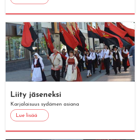
Liity jä­se­nek­si
Karjalaisuus sydämen asiana
Lue lisää