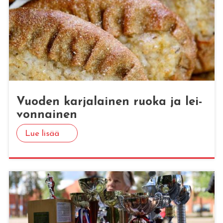
Vuo­den kar­ja­lai­nen ruoka ja lei­
von­nai­nen
Lue lisää