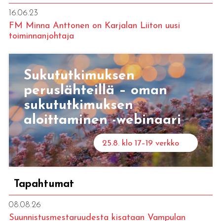
16.06.23
FM Minna Anttonen on Karjalan Liiton uusi
toiminnanjohtaja
Sukututkimuksen
peruslähteillä – oman
sukututkimuksen
aloittaminen -webinaari
25.8. klo 17–19 verkko
Tapahtumat
08.08.26
Suunnistusmestaruudesta kisataan Vampulan