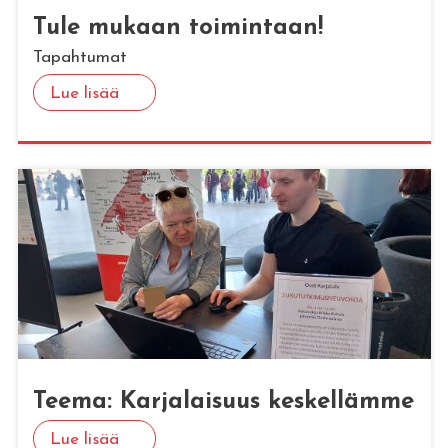
Tule mu­kaan toi­min­taan!
Tapahtumat
Lue lisää
Teema: Kar­ja­lai­suus kes­kel­läm­me
Lue lisää