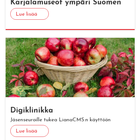
Kar­ja­la­museot ym­pä­ri Suo­men
Lue lisää
Di­gikli­nik­ka
Jäsenseuroille tukea LianaCMS:n käyttöön
Lue lisää