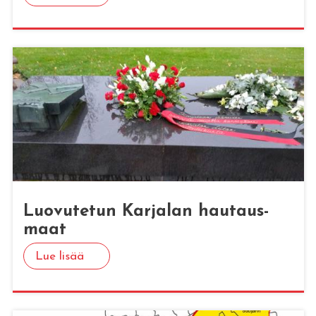
Luo­vu­te­tun Kar­ja­lan hau­taus­
maat
Lue lisää