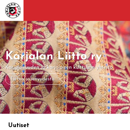
Karjalan Liitto ry
Karjalaisuuden ja karjalaisen kulttuurin yhteisö
Tietoa jäsenyydestä
Uutiset