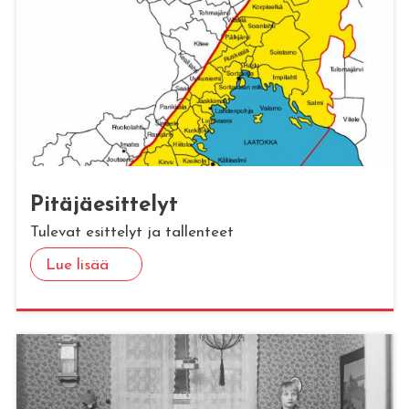
Pi­tä­jäe­sit­te­lyt
Tulevat esittelyt ja tallenteet
Lue lisää