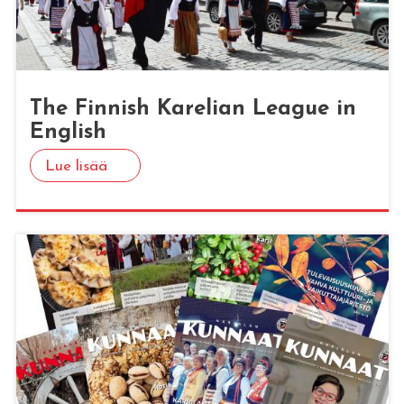
The Fin­nish Ka­re­lian Lea­gue in
English
Lue lisää