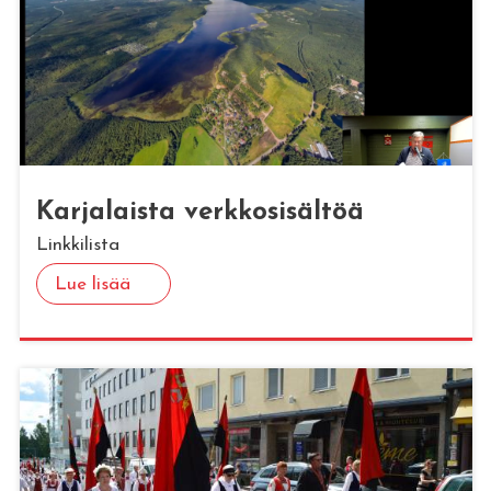
Kar­ja­lais­ta verk­ko­si­säl­töä
Linkkilista
Lue lisää