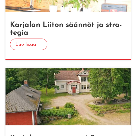
Kar­ja­lan Lii­ton sään­nöt ja stra­
te­gia
Lue lisää