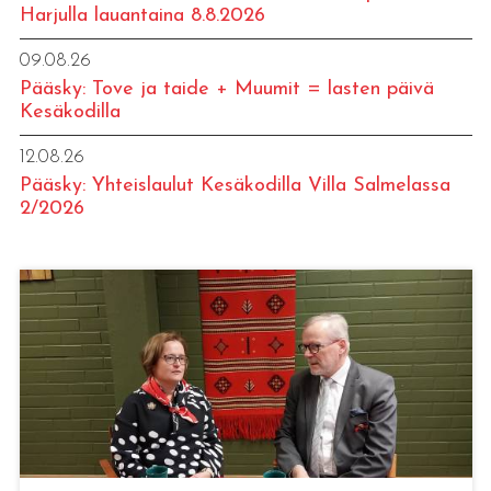
Harjulla lauantaina 8.8.2026
09.08.26
Pääsky: Tove ja taide + Muumit = lasten päivä
Kesäkodilla
12.08.26
Pääsky: Yhteislaulut Kesäkodilla Villa Salmelassa
2/2026