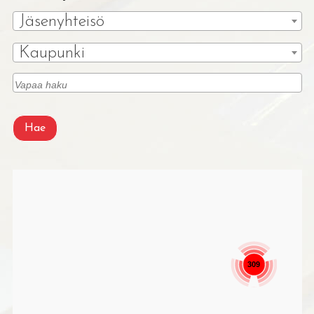
Jäsenyhteisö
Kaupunki
Hae
309