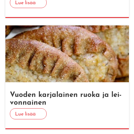
Lue lisää
Vuo­den kar­ja­lai­nen ruoka ja lei­
von­nai­nen
Lue lisää