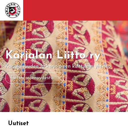
Karjalan Liitto ry
Karjalaisuuden ja karjalaisen kulttuurin yhteisö
Tietoa jäsenyydestä
Uutiset