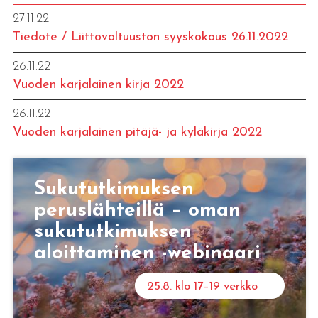
27.11.22
Tiedote / Liittovaltuuston syyskokous 26.11.2022
26.11.22
Vuoden karjalainen kirja 2022
26.11.22
Vuoden karjalainen pitäjä- ja kyläkirja 2022
Sukututkimuksen
peruslähteillä – oman
sukututkimuksen
aloittaminen -webinaari
25.8. klo 17–19 verkko