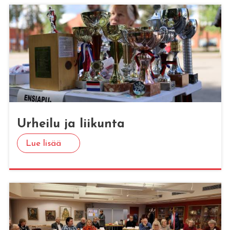
Ur­hei­lu ja lii­kun­ta
Lue lisää