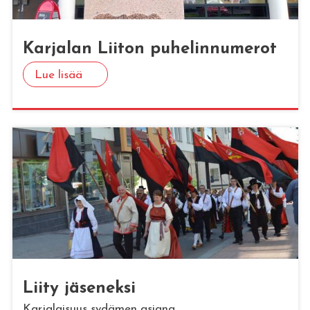
Kar­ja­lan Lii­ton pu­he­lin­nu­me­rot
Lue lisää
Liity jä­se­nek­si
Karjalaisuus sydämen asiana