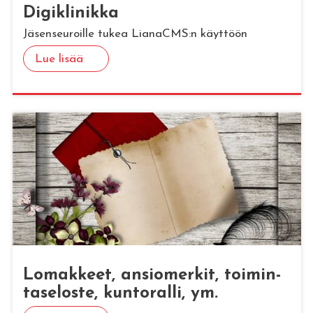
Di­gikli­nik­ka
Jäsenseuroille tukea LianaCMS:n käyttöön
Lue lisää
Lo­mak­keet, an­sio­mer­kit, toi­min­
ta­se­los­te, kun­to­ral­li, ym.