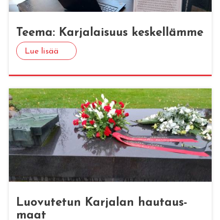
Teema: Kar­ja­lai­suus kes­kel­läm­me
Lue lisää
Luo­vu­te­tun Kar­ja­lan hau­taus­
maat