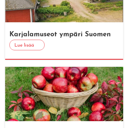
Kar­ja­la­museot ym­pä­ri Suo­men
Lue lisää