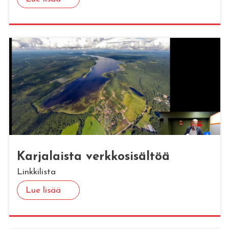
Kar­ja­lais­ta verk­ko­si­säl­töä
Linkkilista
Lue lisää