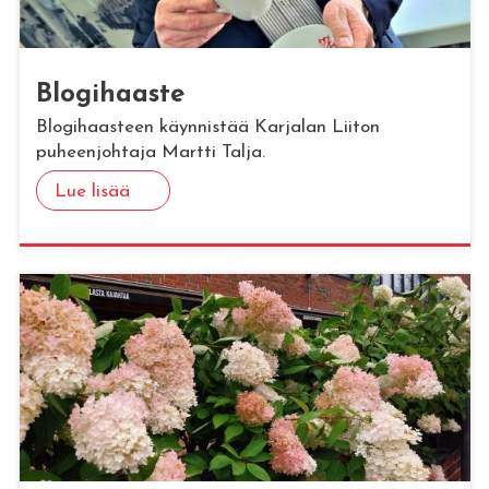
Blo­gi­haas­te
Blogihaasteen käynnistää Karjalan Liiton
puheenjohtaja Martti Talja.
Lue lisää