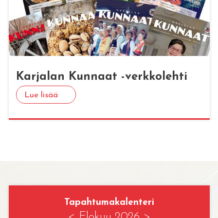
Kar­ja­lan Kun­naat -verk­ko­leh­ti
Lue lisää
Tapahtumakalenteri
<
Elokuu 2026
>