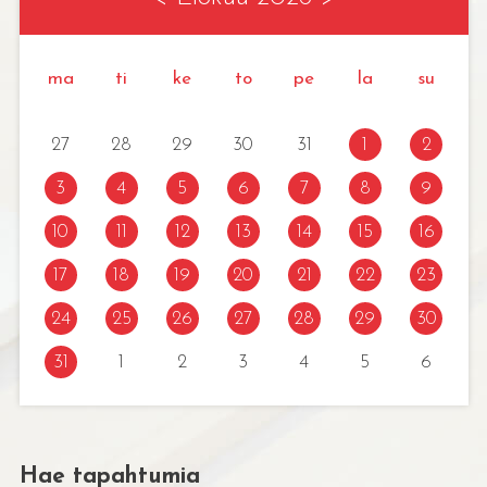
ma
ti
ke
to
pe
la
su
27
28
29
30
31
1
2
3
4
5
6
7
8
9
10
11
12
13
14
15
16
17
18
19
20
21
22
23
24
25
26
27
28
29
30
31
1
2
3
4
5
6
Hae tapahtumia