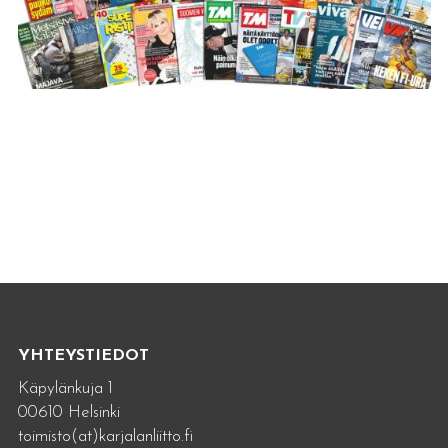
YHTEYSTIEDOT
Käpylänkuja 1
00610 Helsinki
toimisto(at)karjalanliitto.fi