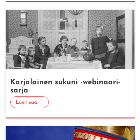
Kar­ja­lai­nen su­ku­ni -we­bi­naa­ri­
sar­ja
Lue lisää