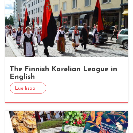
The Fin­nish Ka­re­lian Lea­gue in
English
Lue lisää