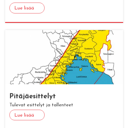
Lue lisää
Pi­tä­jäe­sit­te­lyt
Tulevat esittelyt ja tallenteet
Lue lisää