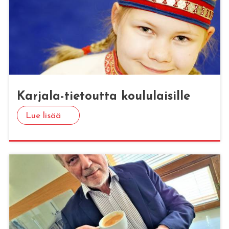
Kar­ja­la-tie­tout­ta kou­lu­lai­sil­le
Lue lisää