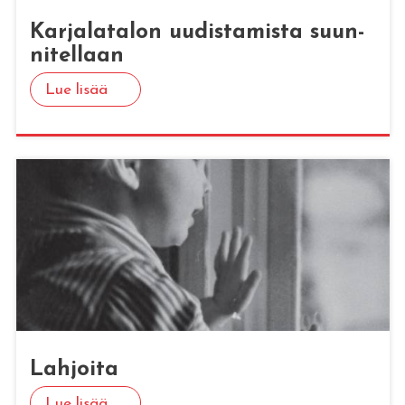
Kar­ja­la­ta­lon uu­dis­ta­mis­ta suun­
ni­tel­laan
Lue lisää
Lah­joi­ta
Lue lisää