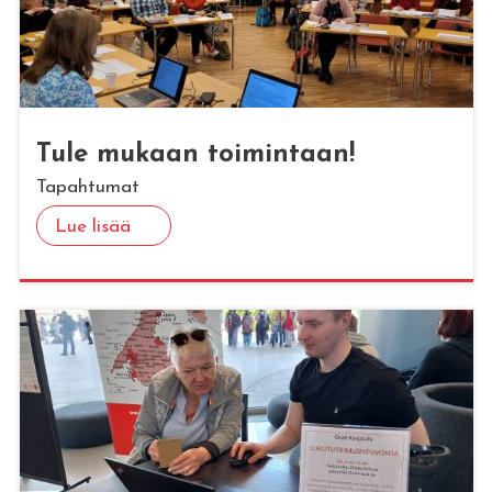
Tule mu­kaan toi­min­taan!
Tapahtumat
Lue lisää