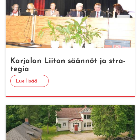
Kar­ja­lan Lii­ton sään­nöt ja stra­
te­gia
Lue lisää