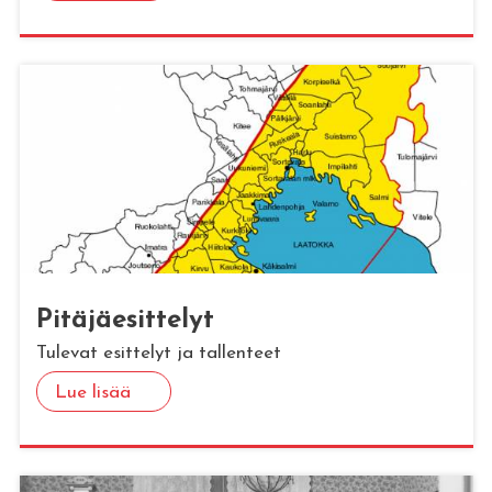
Pi­tä­jäe­sit­te­lyt
Tulevat esittelyt ja tallenteet
Lue lisää