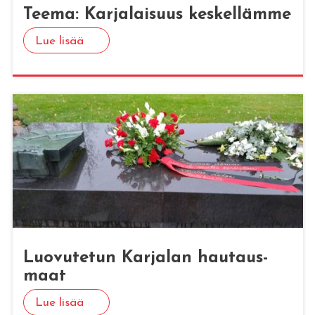
Teema: Kar­ja­lai­suus kes­kel­läm­me
Lue lisää
Luo­vu­te­tun Kar­ja­lan hau­taus­
maat
Lue lisää