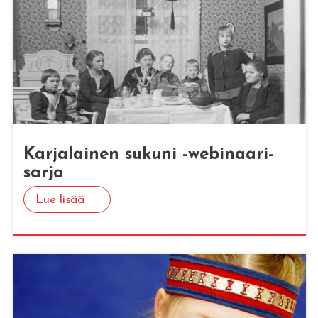
Kar­ja­lai­nen su­ku­ni -we­bi­naa­ri­
sar­ja
Lue lisää