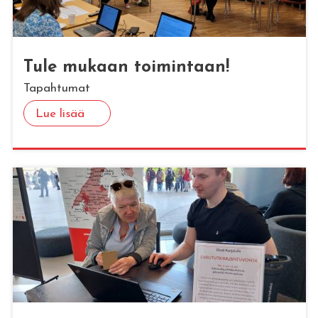
Tule mu­kaan toi­min­taan!
Tapahtumat
Lue lisää