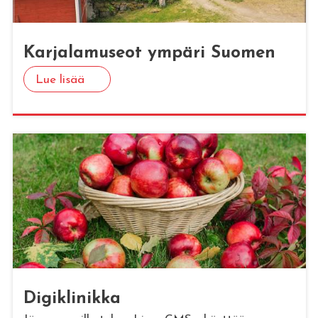
Kar­ja­la­museot ym­pä­ri Suo­men
Lue lisää
Di­gikli­nik­ka