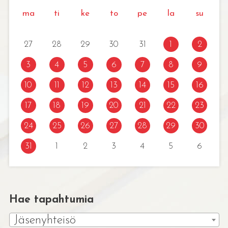
ma
ti
ke
to
pe
la
su
27
28
29
30
31
1
2
3
4
5
6
7
8
9
10
11
12
13
14
15
16
17
18
19
20
21
22
23
24
25
26
27
28
29
30
31
1
2
3
4
5
6
Hae tapahtumia
Jäsenyhteisö