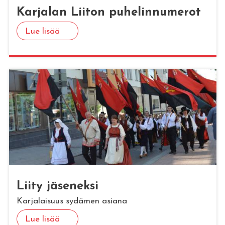
Kar­ja­lan Lii­ton pu­he­lin­nu­me­rot
Lue lisää
Liity jä­se­nek­si
Karjalaisuus sydämen asiana
Lue lisää