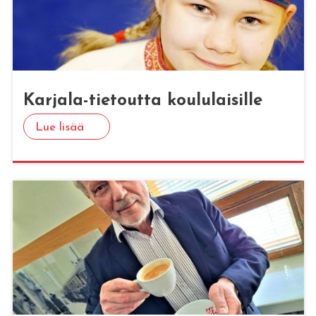
Kar­ja­la-tie­tout­ta kou­lu­lai­sil­le
Lue lisää