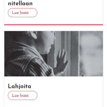
ni­tel­laan
Lue lisää
Lah­joi­ta
Lue lisää