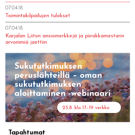
07.04.18
Toimintakilpailujen tulokset
07.04.18
Karjalan Liiton ansiomerkkejä ja piirakkamestarin
arvonimiä jaettiin
Sukututkimuksen
peruslähteillä – oman
sukututkimuksen
aloittaminen -webinaari
25.8. klo 17–19 verkko
Tapahtumat