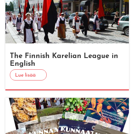
The Fin­nish Ka­re­lian Lea­gue in
English
Lue lisää