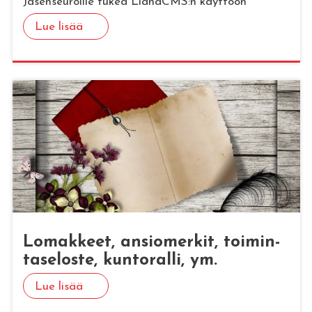
Jäsenseuroille tukea LianaCMS:n käyttöön
Lue lisää
Lo­mak­keet, an­sio­mer­kit, toi­min­
ta­se­los­te, kun­to­ral­li, ym.
Lue lisää