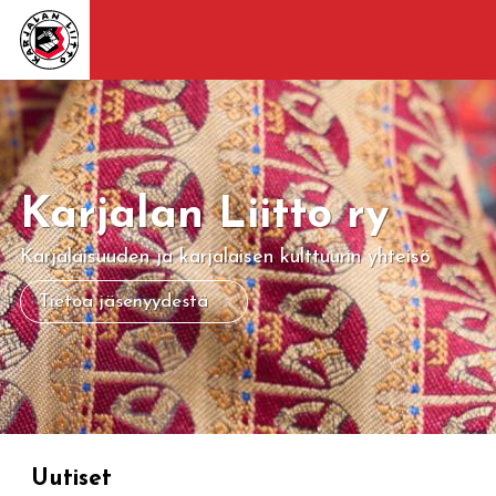
Karjalan Liitto ry
Karjalaisuuden ja karjalaisen kulttuurin yhteisö
Tietoa jäsenyydestä
Uutiset