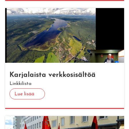
Kar­ja­lais­ta verk­ko­si­säl­töä
Linkkilista
Lue lisää