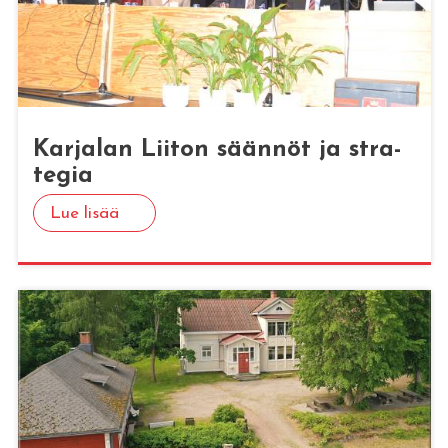
Kar­ja­lan Lii­ton sään­nöt ja stra­
te­gia
Lue lisää