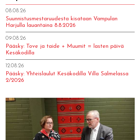
08.08.26
Suunnistusmestaruudesta kisataan Vampulan
Harjulla lauantaina 8.8.2026
09.08.26
Pääsky: Tove ja taide + Muumit = lasten päivä
Kesäkodilla
12.08.26
Pääsky: Yhteislaulut Kesäkodilla Villa Salmelassa
2/2026