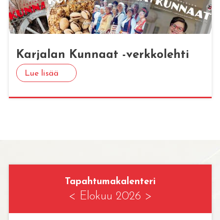
Kar­ja­lan Kun­naat -verk­ko­leh­ti
Lue lisää
Tapahtumakalenteri
<
Elokuu 2026
>