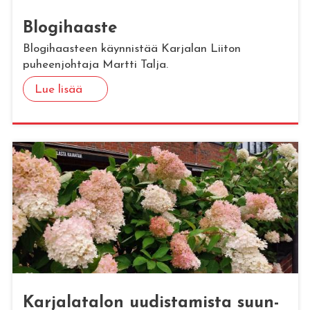
Blo­gi­haas­te
Blogihaasteen käynnistää Karjalan Liiton
puheenjohtaja Martti Talja.
Lue lisää
Kar­ja­la­ta­lon uu­dis­ta­mis­ta suun­