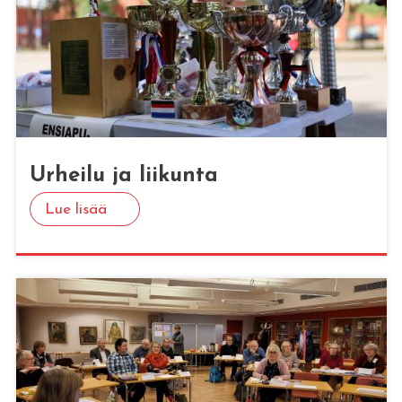
Ur­hei­lu ja lii­kun­ta
Lue lisää