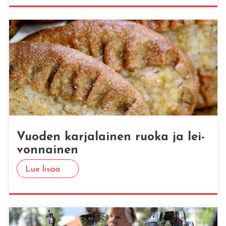
Vuo­den kar­ja­lai­nen ruoka ja lei­
von­nai­nen
Lue lisää