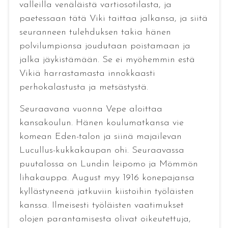
valleilla venäläistä vartiosotilasta, ja
paetessaan tätä Viki taittaa jalkansa, ja siitä
seuranneen tulehduksen takia hänen
polvilumpionsa joudutaan poistamaan ja
jalka jäykistämään. Se ei myöhemmin estä
Vikiä harrastamasta innokkaasti
perhokalastusta ja metsästystä.
Seuraavana vuonna Vepe aloittaa
kansakoulun. Hänen koulumatkansa vie
komean Eden-talon ja siinä majailevan
Lucullus-kukkakaupan ohi. Seuraavassa
puutalossa on Lundin leipomo ja Mömmön
lihakauppa. August myy 1916 konepajansa
kyllästyneenä jatkuviin kiistoihin työläisten
kanssa. Ilmeisesti työläisten vaatimukset
olojen parantamisesta olivat oikeutettuja,