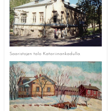
Saaristojen talo Katariinankadulla.