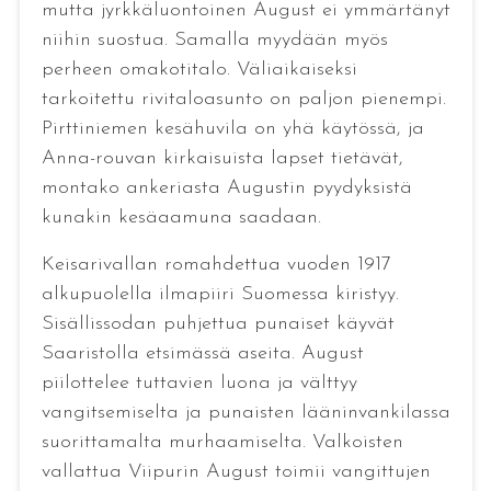
mutta jyrkkäluontoinen August ei ymmärtänyt
niihin suostua. Samalla myydään myös
perheen omakotitalo. Väliaikaiseksi
tarkoitettu rivitaloasunto on paljon pienempi.
Pirttiniemen kesähuvila on yhä käytössä, ja
Anna-rouvan kirkaisuista lapset tietävät,
montako ankeriasta Augustin pyydyksistä
kunakin kesäaamuna saadaan.
Keisarivallan romahdettua vuoden 1917
alkupuolella ilmapiiri Suomessa kiristyy.
Sisällissodan puhjettua punaiset käyvät
Saaristolla etsimässä aseita. August
piilottelee tuttavien luona ja välttyy
vangitsemiselta ja punaisten lääninvankilassa
suorittamalta murhaamiselta. Valkoisten
vallattua Viipurin August toimii vangittujen