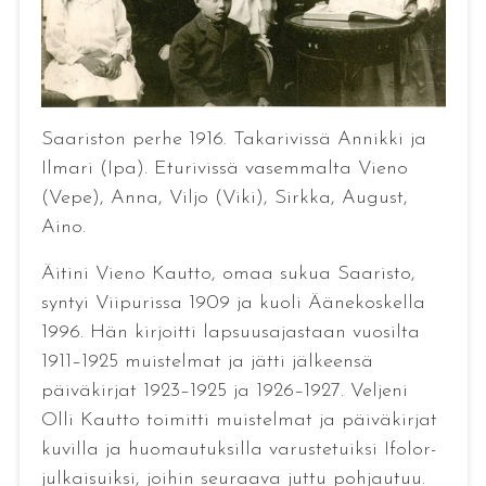
Saariston perhe 1916. Takarivissä Annikki ja
Ilmari (Ipa). Eturivissä vasemmalta Vieno
(Vepe), Anna, Viljo (Viki), Sirkka, August,
Aino.
Äitini Vieno Kautto, omaa sukua Saaristo,
syntyi Viipurissa 1909 ja kuoli Äänekoskella
1996. Hän kirjoitti lapsuusajastaan vuosilta
1911–1925 muistelmat ja jätti jälkeensä
päiväkirjat 1923–1925 ja 1926–1927. Veljeni
Olli Kautto toimitti muistelmat ja päiväkirjat
kuvilla ja huomautuksilla varustetuiksi Ifolor-
julkaisuiksi, joihin seuraava juttu pohjautuu.