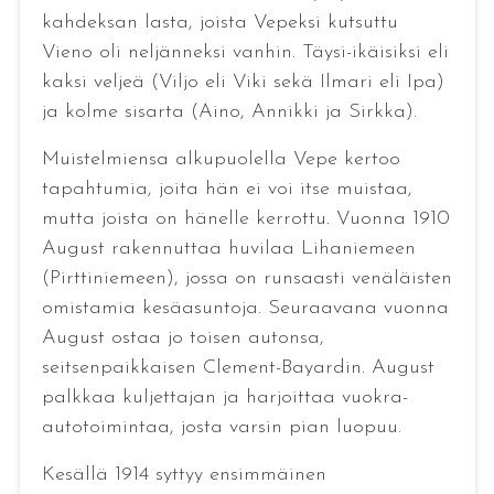
kahdeksan lasta, joista Vepeksi kutsuttu
Vieno oli neljänneksi vanhin. Täysi-ikäisiksi eli
kaksi veljeä (Viljo eli Viki sekä Ilmari eli Ipa)
ja kolme sisarta (Aino, Annikki ja Sirkka).
Muistelmiensa alkupuolella Vepe kertoo
tapahtumia, joita hän ei voi itse muistaa,
mutta joista on hänelle kerrottu. Vuonna 1910
August rakennuttaa huvilaa Lihaniemeen
(Pirttiniemeen), jossa on runsaasti venäläisten
omistamia kesäasuntoja. Seuraavana vuonna
August ostaa jo toisen autonsa,
seitsenpaikkaisen Clement-Bayardin. August
palkkaa kuljettajan ja harjoittaa vuokra-
autotoimintaa, josta varsin pian luopuu.
Kesällä 1914 syttyy ensimmäinen