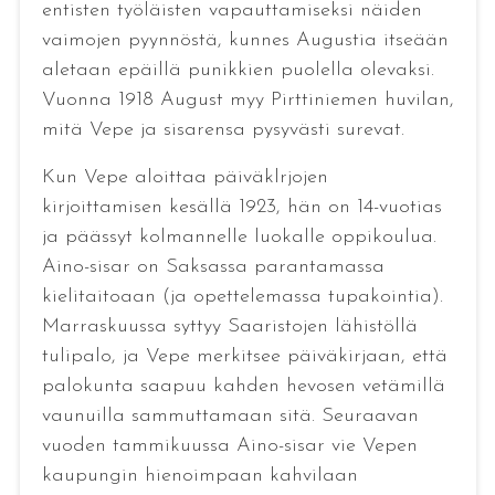
entisten työläisten vapauttamiseksi näiden
vaimojen pyynnöstä, kunnes Augustia itseään
aletaan epäillä punikkien puolella olevaksi.
Vuonna 1918 August myy Pirttiniemen huvilan,
mitä Vepe ja sisarensa pysyvästi surevat.
Kun Vepe aloittaa päiväklrjojen
kirjoittamisen kesällä 1923, hän on 14-vuotias
ja päässyt kolmannelle luokalle oppikoulua.
Aino-sisar on Saksassa parantamassa
kielitaitoaan (ja opettelemassa tupakointia).
Marraskuussa syttyy Saaristojen lähistöllä
tulipalo, ja Vepe merkitsee päiväkirjaan, että
palokunta saapuu kahden hevosen vetämillä
vaunuilla sammuttamaan sitä. Seuraavan
vuoden tammikuussa Aino-sisar vie Vepen
kaupungin hienoimpaan kahvilaan