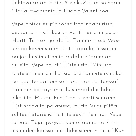
Lehtovaaraan ja sieltä elokuviin katsomaan
Gloria Swansonia ja Rudolf Valentinoa.
Vepe opiskelee pianonsoittoa naapurissa
asuvan ammattikoulun vahtimestarin pojan
Martti Turusen johdolla. Tammikuussa Vepe
kertoo käynnistään luistinradalla, jossa on
paljon luistimettomia radalle riiaamaan
tulleita. Vepe nauttii luistelusta: ”Minusta
luisteleminen on ihanaa ja silloin etenkin, kun
sen saa tehdä torvisoittokunnan soittaessa.”
Hän kertoo käyvänsä luistinradalla lähes
joka ilta. Muuan Pentti on useasti seurana
luistinradalta palatessa, mutta Vepe pitää
suhteen etäisenä, teititteleekin Penttiä. Vepe
toteaa: ”Pojat pysyvät kohteliaampina kuin,
jos niiden kanssa olisi läheisemmin tuttu.” Kun