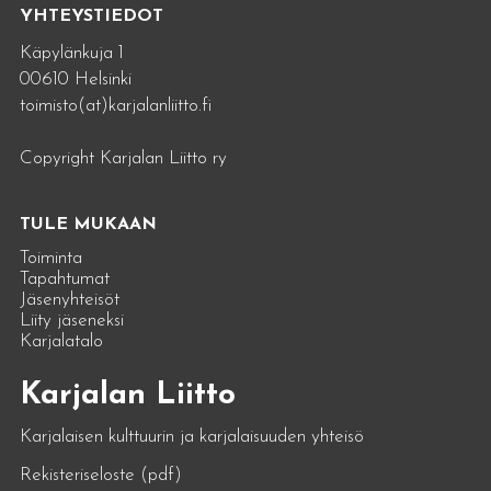
YHTEYSTIEDOT
Käpylänkuja 1
00610 Helsinki
toimisto(at)karjalanliitto.fi
Copyright Karjalan Liitto ry
TULE MUKAAN
Toiminta
Tapahtumat
Jäsenyhteisöt
Liity jäseneksi
Karjalatalo
Karjalan Liitto
Karjalaisen kulttuurin ja karjalaisuuden yhteisö
Rekisteriseloste (pdf)