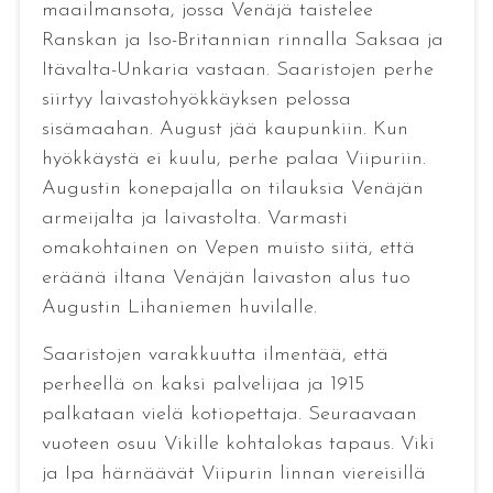
maailmansota, jossa Venäjä taistelee
Ranskan ja Iso-Britannian rinnalla Saksaa ja
Itävalta-Unkaria vastaan. Saaristojen perhe
siirtyy laivastohyökkäyksen pelossa
sisämaahan. August jää kaupunkiin. Kun
hyökkäystä ei kuulu, perhe palaa Viipuriin.
Augustin konepajalla on tilauksia Venäjän
armeijalta ja laivastolta. Varmasti
omakohtainen on Vepen muisto siitä, että
eräänä iltana Venäjän laivaston alus tuo
Augustin Lihaniemen huvilalle.
Saaristojen varakkuutta ilmentää, että
perheellä on kaksi palvelijaa ja 1915
palkataan vielä kotiopettaja. Seuraavaan
vuoteen osuu Vikille kohtalokas tapaus. Viki
ja Ipa härnäävät Viipurin linnan viereisillä