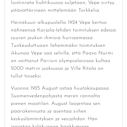
luistinrata huhtikuussa suljetaan, Vepe siirtyy
ystävättärineen mittelemään Torkkelia.
Heinäkuun alkupuolella 1924 Vepe kertoo
nähneensä Karjala-lehden toimituksen edessä
suuren joukon ihmisiä hurraamassa.
Tunkeuduttuaan lähemmäksi toimituksen
ikkunaa Vepe saa selville, että Paavo Nurmi
on voittanut Pariisin olympialaisissa kultaa
5000 metrin juoksussa ja Ville Ritola on
tullut toiseksi.
Vuonna 1925 August ostaa huutokaupassa
Suomenvedenpohjasta meren rannalta
pienen maatilan. August laajentaa sen
päärakennusta ja asentaa siihen
keskuslämmityksen ja vesijohdon. Hän
innostaa kyläkunnan hankkimaan