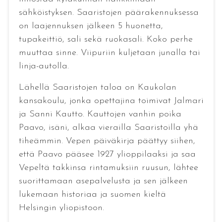
sähköistyksen. Saaristojen päärakennuksessa
on laajennuksen jälkeen 5 huonetta,
tupakeittiö, sali sekä ruokasali. Koko perhe
muuttaa sinne. Viipuriin kuljetaan junalla tai
linja-autolla.
Lähellä Saaristojen taloa on Kaukolan
kansakoulu, jonka opettajina toimivat Jalmari
ja Sanni Kautto. Kauttojen vanhin poika
Paavo, isäni, alkaa vierailla Saaristoilla yhä
tiheämmin. Vepen päiväkirja päättyy siihen,
että Paavo pääsee 1927 ylioppilaaksi ja saa
Vepeltä takkinsa rintamuksiin ruusun, lähtee
suorittamaan asepalvelusta ja sen jälkeen
lukemaan historiaa ja suomen kieltä
Helsingin yliopistoon.