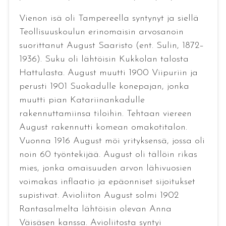
Vienon isä oli Tampereella syntynyt ja siellä
Teollisuuskoulun erinomaisin arvosanoin
suorittanut August Saaristo (ent. Sulin, 1872–
1936). Suku oli lähtöisin Kukkolan talosta
Hattulasta. August muutti 1900 Viipuriin ja
perusti 1901 Suokadulle konepajan, jonka
muutti pian Katariinankadulle
rakennuttamiinsa tiloihin. Tehtaan viereen
August rakennutti komean omakotitalon.
Vuonna 1916 August möi yrityksensä, jossa oli
noin 60 työntekijää. August oli tällöin rikas
mies, jonka omaisuuden arvon lähivuosien
voimakas inflaatio ja epäonniset sijoitukset
supistivat. Avioliiton August solmi 1902
Rantasalmelta lähtöisin olevan Anna
Väisäsen kanssa. Avioliitosta syntyi