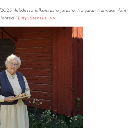
25 -lehdessä julkaistusta jutusta. Karjalan Kunnaat -lehti 
e lehteä?
Liity jäseneksi >>