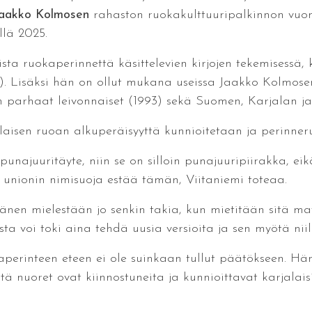
aakko Kolmosen
rahaston ruokakulttuuripalkinnon vuon
llä 2025.
ta ruokaperinnettä käsittelevien kirjojen tekemisessä, 
. Lisäksi hän on ollut mukana useissa Jaakko Kolmosen 
n parhaat leivonnaiset (1993) sekä Suomen, Karjalan ja
laisen ruoan alkuperäisyyttä kunnioitetaan ja perinner
 punajuuritäyte, niin se on silloin punajuuripiirakka, e
unionin nimisuoja estää tämän, Viitaniemi toteaa.
 hänen mielestään jo senkin takia, kun mietitään sitä 
a voi toki aina tehdä uusia versioita ja sen myötä nii
aperinteen eteen ei ole suinkaan tullut päätökseen. Hä
ttä nuoret ovat kiinnostuneita ja kunnioittavat karjalais