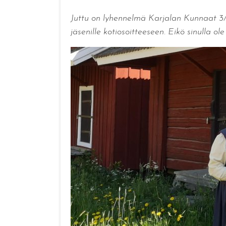
Juttu on lyhennelmä Karjalan Kunnaat 3/20
jäsenille kotiosoitteeseen. Eikö sinulla ol