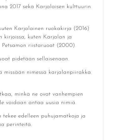
na 2017 sekä Karjalaisen kulttuurin
kuten Karjalainen ruokakirja (2016)
kirjoissa, kuten Karjalan ja
 Petsamon riistaruoat (2000).
uoat pidetään sellaisenaan.
ikä missään nimessä karjalanpiirakka.
matkaa, minkä ne ovat vanhempien
lle voidaan antaa uusia nimiä.
n tekee edelleen puhujamatkoja ja
ia perinteitä.