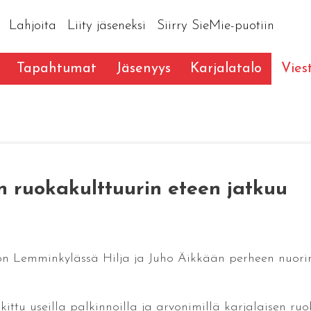
Lahjoita
Liity jäseneksi
Siirry SieMie-puotiin
Tapahtumat
Jäsenyys
Karjalatalo
Vies
en ruokakulttuurin eteen jatkuu
ton Lemminkylässä Hilja ja Juho Äikkään perheen nuorim
ittu useilla palkinnoilla ja arvonimillä karjalaisen ru