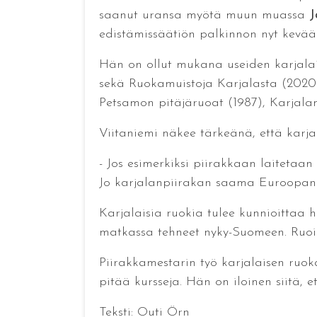
saanut uransa myötä muun muassa
J
edistämissäätiön palkinnon nyt kevää
Hän on ollut mukana useiden karjalais
sekä Ruokamuistoja Karjalasta (2020)
Petsamon pitäjäruoat (1987), Karjala
Viitaniemi näkee tärkeänä, että karja
- Jos esimerkiksi piirakkaan laitetaan
Jo karjalanpiirakan saama Euroopan 
Karjalaisia ruokia tulee kunnioittaa
matkassa tehneet nyky-Suomeen. Ruoist
Piirakkamestarin työ karjalaisen ruok
pitää kursseja. Hän on iloinen siitä, e
Teksti: Outi Örn