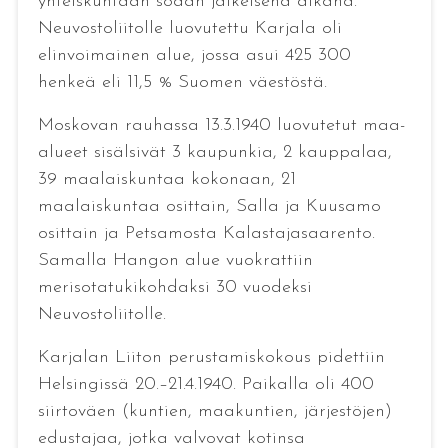
yhteiskuntaan sodan jälkeisenä aikana.
Neuvostoliitolle luovutettu Karjala oli
elinvoimainen alue, jossa asui 425 300
henkeä eli 11,5 % Suomen väestöstä.
Moskovan rauhassa 13.3.1940 luovutetut maa-
alueet sisälsivät 3 kaupunkia, 2 kauppalaa,
39 maalaiskuntaa kokonaan, 21
maalaiskuntaa osittain, Salla ja Kuusamo
osittain ja Petsamosta Kalastajasaarento.
Samalla Hangon alue vuokrattiin
merisotatukikohdaksi 30 vuodeksi
Neuvostoliitolle.
Karjalan Liiton perustamiskokous pidettiin
Helsingissä 20.–21.4.1940. Paikalla oli 400
siirtoväen (kuntien, maakuntien, järjestöjen)
edustajaa, jotka valvovat kotinsa