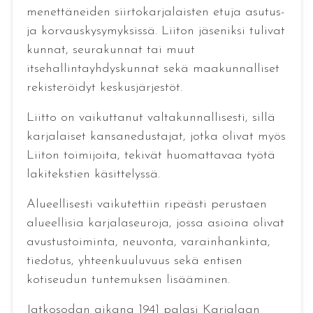
menettäneiden siirtokarjalaisten etuja asutus-
ja korvauskysymyksissä. Liiton jäseniksi tulivat
kunnat, seurakunnat tai muut
itsehallintayhdyskunnat sekä maakunnalliset
rekisteröidyt keskusjärjestöt.
Liitto on vaikuttanut valtakunnallisesti, sillä
karjalaiset kansanedustajat, jotka olivat myös
Liiton toimijoita, tekivät huomattavaa työtä
lakitekstien käsittelyssä.
Alueellisesti vaikutettiin ripeästi perustaen
alueellisia karjalaseuroja, jossa asioina olivat
avustustoiminta, neuvonta, varainhankinta,
tiedotus, yhteenkuuluvuus sekä entisen
kotiseudun tuntemuksen lisääminen.
Jatkosodan aikana 1941 palasi Karjalaan