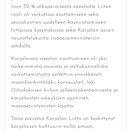
noin 70 % alkuperäisestä väestöstä. Liiton
rooli oli vaikuttaa asuttamiseen sekä
seurakuntien uudelleen käynnistämiseen
liittyvissä kysymyksissä sekä Karjalan asiain
neuvottelukunta sisäasiainministeriön
johdolla.
Karjalaisen väestön sijoittuminen oli yksi
tärkeimmistä asioista ja valtakunnallista
vaikuttamistyötä jatkettiin sinnikkäästi:
maanhankintalaki, korvauslait, laki
Ortodoksisen kirkon jälleenrakentamisesta ja
karjalaisten oikeuksien ajaminen
massaesiintymisten kautta.
Tänä päivänä Karjalan Liitto on keskittynyt
karjalaisen kulttuurin esillä pitoon,