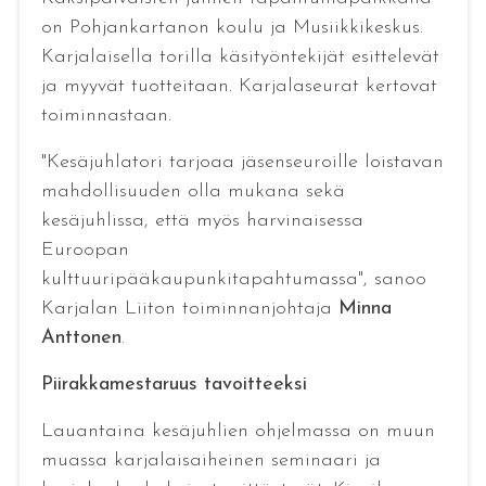
on Pohjankartanon koulu ja Musiikkikeskus.
Karjalaisella torilla käsityöntekijät esittelevät
ja myyvät tuotteitaan. Karjalaseurat kertovat
toiminnastaan.
"Kesäjuhlatori tarjoaa jäsenseuroille loistavan
mahdollisuuden olla mukana sekä
kesäjuhlissa, että myös harvinaisessa
Euroopan
kulttuuripääkaupunkitapahtumassa", sanoo
Karjalan Liiton toiminnanjohtaja
Minna
Anttonen
.
Piirakkamestaruus tavoitteeksi
Lauantaina kesäjuhlien ohjelmassa on muun
muassa karjalaisaiheinen seminaari ja