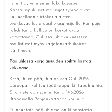
ryhmittäytyminen juhlakulkueeseen.
Kansallispukuiset marssijat symboloivat
kulkueellaan siirtokarjalaisten
evakkovaellusta uusille asuinsijoille. Rumpujen
tahdittama kulkue on koskettavaa
katsottavaa. Oulussa juhlakulkueeseen
osallistuvat myös karjalankarhukoirat
isäntineen.
Pääjuhlassa karjalaisuuden soihtu loistaa
kirkkaana
Kesäjuhlien pääjuhla on osa Oulu2026
Euroopan kulttuuripääkaupunki -tapahtumia.
Sitä vietetään sunnuntaina 14.6.2026
iltapäivällä Pohjankartanon koululla.
”Sunnuntain pääjuhlassa on kiinnostavia