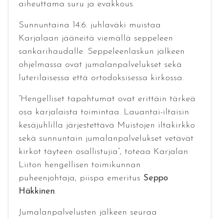
aiheuttama suru ja evakkous.
Sunnuntaina 14.6. juhlaväki muistaa
Karjalaan jääneitä viemällä seppeleen
sankarihaudalle. Seppeleenlaskun jälkeen
ohjelmassa ovat jumalanpalvelukset sekä
luterilaisessa että ortodoksisessa kirkossa.
”Hengelliset tapahtumat ovat erittäin tärkeä
osa karjalaista toimintaa. Lauantai-iltaisin
kesäjuhlilla järjestettävä Muistojen iltakirkko
sekä sunnuntain jumalanpalvelukset vetävät
kirkot täyteen osallistujia”, toteaa Karjalan
Liiton hengellisen toimikunnan
puheenjohtaja, piispa emeritus
Seppo
Häkkinen
.
Jumalanpalvelusten jälkeen seuraa