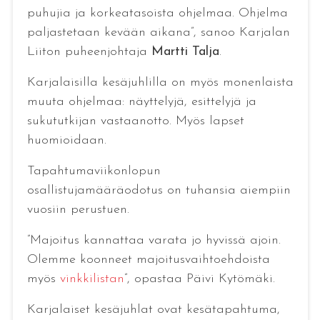
puhujia ja korkeatasoista ohjelmaa. Ohjelma
paljastetaan kevään aikana”, sanoo Karjalan
Liiton puheenjohtaja
Martti Talja
.
Karjalaisilla kesäjuhlilla on myös monenlaista
muuta ohjelmaa: näyttelyjä, esittelyjä ja
sukututkijan vastaanotto. Myös lapset
huomioidaan.
Tapahtumaviikonlopun
osallistujamääräodotus on tuhansia aiempiin
vuosiin perustuen.
”Majoitus kannattaa varata jo hyvissä ajoin.
Olemme koonneet majoitusvaihtoehdoista
myös
vinkkilistan
”, opastaa Päivi Kytömäki.
Karjalaiset kesäjuhlat ovat kesätapahtuma,