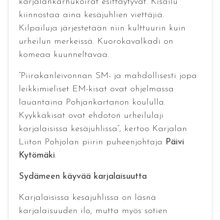
karjalankarhukoirat esittäytyvät. Kisailu
kiinnostaa aina kesäjuhlien viettäjiä.
Kilpailuja järjestetään niin kulttuurin kuin
urheilun merkeissä. Kuorokavalkadi on
komeaa kuunneltavaa.
”Piirakanleivonnan SM- ja mahdollisesti jopa
leikkimieliset EM-kisat ovat ohjelmassa
lauantaina Pohjankartanon koululla.
Kyykkäkisat ovat ehdoton urheilulaji
karjalaisissa kesäjuhlissa”, kertoo Karjalan
Liiton Pohjolan piirin puheenjohtaja
Päivi
Kytömäki
.
Sydämeen käyvää karjalaisuutta
Karjalaisissa kesäjuhlissa on läsnä
karjalaisuuden ilo, mutta myös sotien