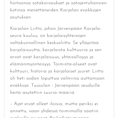
hoitoonsa sotakorvaukset ja satojentuhansien
kotinsa menettäneiden Karjalan evakkojen
asutuksen.
Karjalan Liitto, johon Järvenpään Karjala-
seura kuuluu, on karjalaisyhteisöjen
valtakunnallinen keskusliitto. Se ylläpitää
karjalaisuutta, karjalaista kulttuuria ja sen
arvot ovat karjalaisuus, yhteisöllisyys ja
elämänmyönteisyys. Toiminta-alueet ovat
kulttuuri, historia ja karjalaiset juuret. Liitto
oli heti sodan loputtua valmiina auttamaan
evakkoja. Tuusulan - Järvenpään seuduille
heitä asutettiin suuria määriä.
– Ajat eivät olleet iloisia, mutta periksi ei
annettu, vaan yhdessä toimimalla saatiin