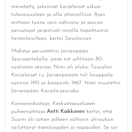
menetetty, jaksoivat karjalaiset uskoa
tulevaisuuteen ja olla yhteisöllisiä. Ajan
mittaan tunne vain vahvistui ja seuran
perustajat järjestivät innolla tapahtumia
heimolaisilleen, kertoi Savolainen.
Yhdistys perustettiin Järvenpään
Seurojentalolla, jossa nyt juhlitaan 80-
vuotiasta seuraa. Nimi oli aluksi Tuusulan
Karjalaiset r.y. Järvenpäästä tuli kauppala
vuonna 1951 ja kaupunki 1967. Nimi muutettin
Järvenpään Karjala-seuraksi.
Kansanedustaja, Keskustapuolueen
puheenjohtaja
Antti Kaikkonen
kertoi, että
Suomi oli sotien jälkeen valtavin uhrauksin
säilyttänyt itsenäisyyden ja vapauden. Se sai