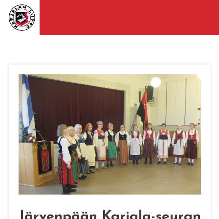
Järvenpään Karjala-seuran