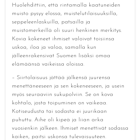
Huolehdittiin, että rintamalla kaatuneiden
muisto pysyy elossa, muistelutilaisuuksilla,
seppeleenlaskuilla, patsailla ja
muistomerkeillä oli suuri henkinen merkitys.
Kovia kokeneet ihmiset valoivat toisiinsa
uskoa, iloa ja valoa, samalla kun
jälleenrakensivat Suomen lisäksi omaa
elämäänsä vaikeissa oloissa.
– Siirtolaisuus jättää jälkensä juurensa
menettäneeseen ja sen kokeneeseen, ja usein
myös seuraaviin sukupolviin. Se on kova
kohtalo, josta toipuminen on vaikeaa.
Kotiseudusta tai sodasta ei juurikaan
puhuttu. Aihe oli kipeä ja liian arka
vuosienkin jälkeen. Ihmiset menettivät sodassa
kaiken, paitsi uskonsa tulevaisuuteen.