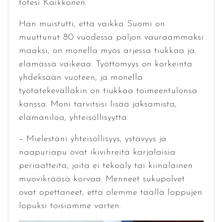
totesi Kaikkonen.
Hän muistutti, että vaikka Suomi on
muuttunut 80 vuodessa paljon vauraammaksi
maaksi, on monella myös arjessa tiukkaa ja
elämässä vaikeaa. Työttömyys on korkeinta
yhdeksään vuoteen, ja monella
työtätekevälläkin on tiukkaa toimeentulonsa
kanssa. Moni tarvitsisi lisää jaksamista,
elämäniloa, yhteisöllisyyttä.
– Mielestäni yhteisöllisyys, ystävyys ja
naapuriapu ovat ikivihreitä karjalaisia
periaatteita, joita ei tekoäly tai kiinalainen
muovikrääsä korvaa. Menneet sukupolvet
ovat opettaneet, että olemme täällä loppujen
lopuksi toisiamme varten.