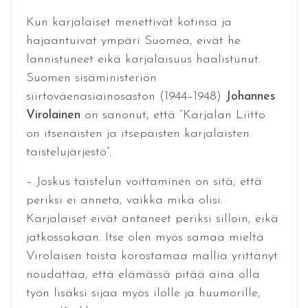
Kun karjalaiset menettivät kotinsa ja
hajaantuivat ympäri Suomea, eivät he
lannistuneet eikä karjalaisuus haalistunut.
Suomen sisäministeriön
siirtoväenasiainosaston (1944–1948)
Johannes
Virolainen
on sanonut, että “Karjalan Liitto
on itsenäisten ja itsepäisten karjalaisten
taistelujärjestö”.
– Joskus taistelun voittaminen on sitä, että
periksi ei anneta, vaikka mikä olisi.
Karjalaiset eivät antaneet periksi silloin, eikä
jatkossakaan. Itse olen myös samaa mieltä
Virolaisen toista korostamaa mallia yrittänyt
noudattaa, että elämässä pitää aina olla
työn lisäksi sijaa myös ilolle ja huumorille,