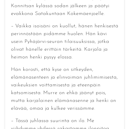
Konnitsan kylässä sodan jälkeen ja päätyi
evakkona Satakuntaan Kokemäenjoelle.
– Vaikka isoisäni on kuollut, hänen henkisestä
perinnöstään pidämme huolen. Hän kävi
usein Pyhäjärvi-seuran tilaisuuksissa, jotka
olivat hänelle erittäin tärkeitä. Karjala ja
heimon henki pysyy elossa.
Hän korosti, että kyse on sitkeyden,
elämänasenteen ja elinvoiman juhlimimisesta,
vaikeuksien voittamisesta ja eteenpäin
katsomisesta. Murre on ehkä jäänyt pois,
mutta karjalainen elämänasenne ja henki on
elävää, omaa ja kulkee verissämme.
– Tässä juhlassa suurinta on ilo. Me
viihdymme yhdessä rakastamme ilonpitoa,