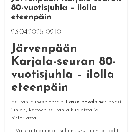
80-vuotisjuhla – ilolla
eteenpäin
23.04.2025 09:10
Järvenpään
Karjala-seuran 80-
vuotisjuhla – ilolla
eteenpäin
Seuran puheenjohtaja
Lasse Savolaine
n avasi
juhlan, kertoen seuran alkuajoista ja
historiasta.
– Vaikka tilanne oli silloin surullinen ja kodit