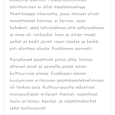
evakoille asunnot. Paikallistoiminnan
aloittaminen ei ollut itsestäänselvyys.
Miettikääpä tilannetta, jossa ihmiset olivat
menettäneet kotinsa, ei kerran, vaan
kahdesti, sekä talvisodassa että jatkosodassa
ja maa oli rutiköyhä. Isien ja äitien maat,
pellot ja kodit jäivät rajan taakse ja kaikki
piti aloittaa alusta, Kaikkonen painotti.
Karjalaiset päättivät pitää yhtä, hoitaa
yhteiset asiat ja samalla pitää oman
kulttuurinsa elossa. Evakkojen äänen
kuuluminen erilaisissa päätöksentekoelimissä
oli tärkeä asia. Kulttuuripuolta edustivat
monipuolisesti erilaiset iltamat, näytelmät,
laulu ja tanssi, käsityö- ja näytelmäkerhot
sekä tanhuseurat.