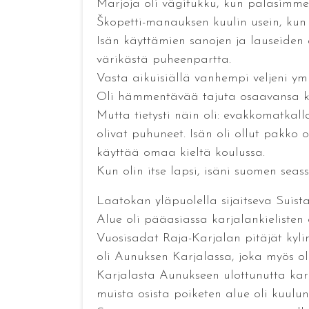
Marjoja oli vägitukku, kun palasimme
Škopetti-manauksen kuulin usein, kun 
Isän käyttämien sanojen ja lauseiden
värikästä puheenpartta.
Vasta aikuisiällä vanhempi veljeni ym
Oli hämmentävää tajuta osaavansa kar
Mutta tietysti näin oli: evakkomatkal
olivat puhuneet. Isän oli ollut pakko o
käyttää omaa kieltä koulussa.
Kun olin itse lapsi, isäni suomen se
Laatokan yläpuolella sijaitseva Suist
Alue oli pääasiassa karjalankielisten
Vuosisadat Raja-Karjalan pitäjät kyli
oli Aunuksen Karjalassa, joka myös ol
Karjalasta Aunukseen ulottunutta kar
muista osista poiketen alue oli kuulu