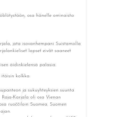
öblötystään, osa hänelle ominaista
arjala, jota isovanhempani Suistamolla
rjalankieliset lapset eivät saaneet
sen äidinkielensä palasia.
itäisin kolkka.
kaupanteon ja sukuyhteyksien suunta
i Raja-Karjala oli osa Vienan
n osa ruoččiloin Suomea. Suomen
ajan.