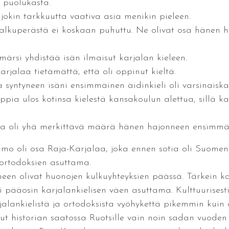
 puolukasta.
jokin tarkkuutta vaativa asia menikin pieleen.
 alkuperästä ei koskaan puhuttu. Ne olivat osa hänen h
märsi yhdistää isän ilmaisut karjalan kieleen.
jalaa tietämättä, että oli oppinut kieltä.
la syntyneen isäni ensimmäinen äidinkieli oli varsinaisk
ppia ulos kotinsa kielestä kansakoulun alettua, sillä ka
assa oli yhä merkittävä määrä hänen hajonneen ensimmäi
amo oli osa Raja-Karjalaa, joka ennen sotia oli Suomen 
 ortodoksien asuttama.
neen olivat huonojen kulkuyhteyksien päässä. Tärkein 
i pääosin karjalankielisen väen asuttama. Kulttuurisest
jalankielistä ja ortodoksista vyöhykettä pikemmin kui
nut historian saatossa Ruotsille vain noin sadan vuoden 