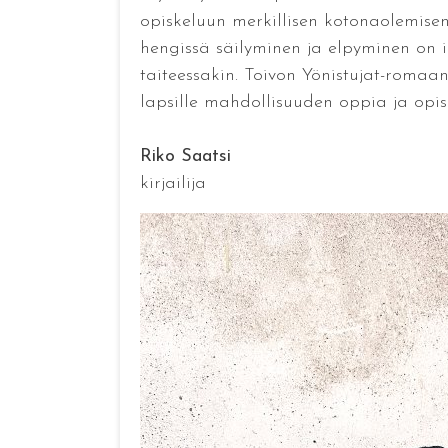
opiskeluun merkillisen kotonaolemisen
hengissä säilyminen ja elpyminen on ih
taiteessakin. Toivon Yönistujat-romaan
lapsille mahdollisuuden oppia ja opis
Riko Saatsi
kirjailija