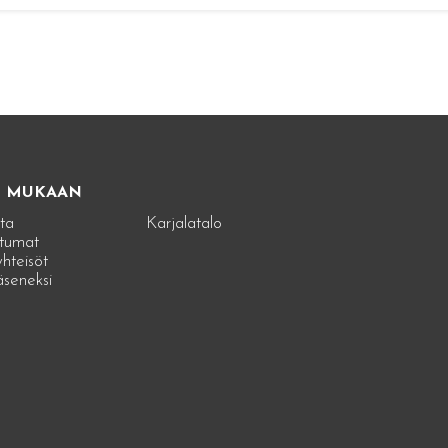
E MUKAAN
ta
Karjalatalo
tumat
hteisöt
jäseneksi