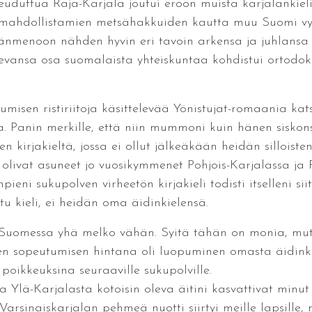
euduttua Raja-Karjala joutui eroon muista karjalankielis
n mahdollistamien metsähakkuiden kautta muu Suomi vyö
änmenoon nähden hyvin eri tavoin arkensa ja juhlansa 
levansa osa suomalaista yhteiskuntaa kohdistui ortodoksi
tumisen ristiriitoja käsittelevää Yönistujat-romaania ka
. Panin merkille, että niin mummoni kuin hänen siskonsa
 kirjakieltä, jossa ei ollut jälkeäkään heidän silloisten
olivat asuneet jo vuosikymmenet Pohjois-Karjalassa ja P
ni sukupolven virheetön kirjakieli todisti itselleni siit
ittu kieli, ei heidän oma äidinkielensä.
 Suomessa yhä melko vähän. Syitä tähän on monia, mut
sen sopeutumisen hintana oli luopuminen omasta äidinkie
in poikkeuksina seuraaville sukupolville.
ja Ylä-Karjalasta kotoisin oleva äitini kasvattivat minu
arsinaiskarjalan pehmeä nuotti siirtyi meille lapsille, 