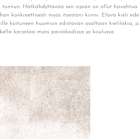
 tunnun. Hätkähdyttävää sen sijaan on ollut havahtua 
an konkreettisesti myös itsestäni kiinni. Elävä kieli ede
ille koituneen huomion edistävän osaltaan kielilakia, jo
kella karjalaa myös päiväkodissa ja koulussa.