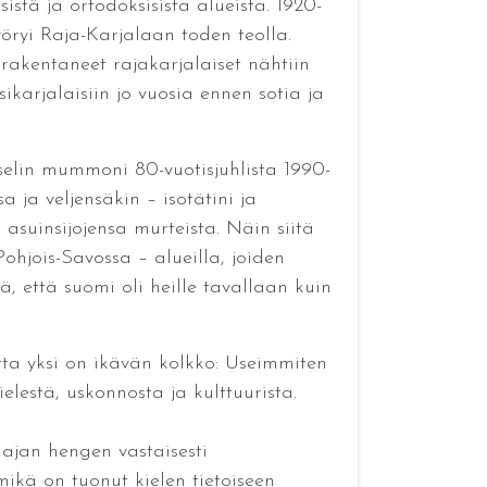
istä ja ortodoksisista alueista. 1920-
ryi Raja-Karjalaan toden teolla.
rakentaneet rajakarjalaiset nähtiin
karjalaisiin jo vuosia ennen sotia ja
tselin mummoni 80-vuotisjuhlista 1990-
 ja veljensäkin – isotätini ja
 asuinsijojensa murteista. Näin siitä
ohjois-Savossa – alueilla, joiden
ä, että suomi oli heille tavallaan kuin
ta yksi on ikävän kolkko: Useimmiten
lestä, uskonnosta ja kulttuurista.
t ajan hengen vastaisesti
mikä on tuonut kielen tietoiseen