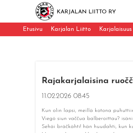
KARJALAN LIITTO RY
Etusivu
Karjalan Liitto
Karjalaisuus
Rajakarjalaisina ruoč
11.02.2026 08:45
Kun olin lapsi, meillä kotona puhuttiin
Viegö siun vaččua balberoittau? isäni
Sehäi bräčkähti! hän huudahti, kun ku