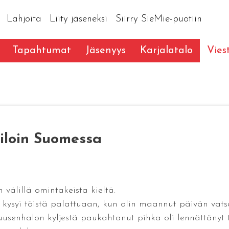
Lahjoita
Liity jäseneksi
Siirry SieMie-puotiin
Tapahtumat
Jäsenyys
Karjalatalo
Vies
čiloin Suomessa
 välillä omintakeista kieltä.
 kysyi töistä palattuaan, kun olin maannut päivän vats
usenhalon kyljestä paukahtanut pihka oli lennättänyt t