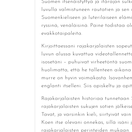
Suomen itsenäistyttyä ja itärajan sulk
luvulla valmistuneen rautatien ja se
Suomenkieliseen ja luterilaiseen eläm
ryssinä, venäläisinä. Paine todistaa o
evakkotaipaleita.
Kirjoittaessani rajakarjalaisten sopeu
luvun alussa kuvattua videotallennetta
isosetäni – puhuivat virheetöntä suomen
huolimatta, että he tallenteen aikana 
murre on hyvin voimakasta. Isovanhempie
englanti itselleni. Siis opiskeltu ja op
Rajakarjalaisten historiaa tunnetaan
rajakarjalaisten sukujen sotien jälkei
Tavat, ja varsinkin kieli, siirtyivät va
Koen itse olevani onnekas, sillä isäni 
rajakarjalaisten perinteiden mukaan. V