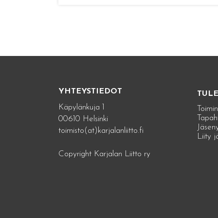
YHTEYSTIEDOT
TUL
Käpylänkuja 1
Toimin
Tapah
00610 Helsinki
Jäseny
toimisto(at)karjalanliitto.fi
Liity 
Copyright Karjalan Liitto ry