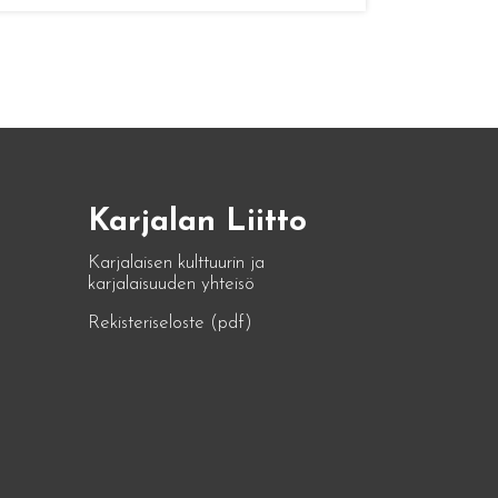
Karjalan Liitto
Karjalaisen kulttuurin ja
karjalaisuuden yhteisö
Rekisteriseloste (pdf)