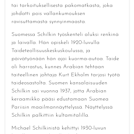
tai tarkoituksellisesta pakomatkasta, joka
johdatti pois vallankumouksen
ravisuttamasta synnyinmaasta.
Suomessa Schilkin työskenteli aluksi renkinä
ja laivalla. Hän opiskeli 1920-luvulla
Taideteollisuuskeskuskoulussa, ja
päivätyönään hän ajoi kuorma-autoa. Taide
oli harrastus, kunnes Arabian tehtaan
taiteellinen johtaja Kurt Ekholm tarjosi työtä
taideosastolta. Suomen kansalaisuuden
Schilkin sai vuonna 1937, jotta Arabian
keraamikko pääsi edustamaan Suomea
Pariisin maailmannäyttelyssä. Näyttelyssä
Schilkin palkittiin kultamitalilla.
Michael Schilkinistä kehittyi 1930-luvun