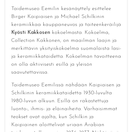
Taidemuseo Eemilin kesänäyttely esittelee
Birger Kaipiaisen ja Michael Schilkinin
keramiikkaa kauppaneuvos ja taiteenkeräilijä
Kyösti Kakkosen
kokoelmasta. Kokoelma,
Collection Kakkonen, on maailman laajin ja
merkittävin yksityiskokoelma suomalaista lasi-
ja keramiikkataidetta. Kokoelman tavoitteena
on olla aktiivisesti esillä ja yleisön
saavutettavissa.
Taidemuseo Eemilissä nähdään Kaipiaisen ja
Schilkinin keramiikkataidetta 1930-luvulta
1980-luvun alkuun. Esillä on rakastettuja
luonto-, ihmis- ja eläinaiheita. Varhaisimmat
teokset ovat ajalta, kun Schilkin ja
Kaipiainen aloittelivat uriaan Arabian