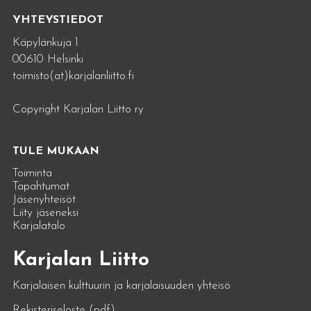
YHTEYSTIEDOT
Käpylänkuja 1
00610 Helsinki
toimisto(at)karjalanliitto.fi
Copyright Karjalan Liitto ry
TULE MUKAAN
Toiminta
Tapahtumat
Jäsenyhteisöt
Liity jäseneksi
Karjalatalo
Karjalan Liitto
Karjalaisen kulttuurin ja karjalaisuuden yhteisö
Rekisteriseloste (pdf)