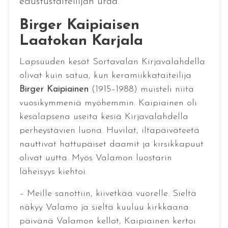
edustustaiteilijan uraa.
Birger Kaipiaisen
Laatokan Karjala
Lapsuuden kesät Sortavalan Kirjavalahdella
olivat kuin satua, kun keramiikkataiteilija
Birger Kaipiainen
(1915–1988) muisteli niitä
vuosikymmeniä myöhemmin. Kaipiainen oli
kesälapsena useita kesiä Kirjavalahdella
perheystävien luona. Huvilat, iltapäiväteetä
nauttivat hattupäiset daamit ja kirsikkapuut
olivat uutta. Myös Valamon luostarin
läheisyys kiehtoi.
– Meille sanottiin, kiivetkää vuorelle. Sieltä
näkyy Valamo ja sieltä kuuluu kirkkaana
päivänä Valamon kellot, Kaipiainen kertoi