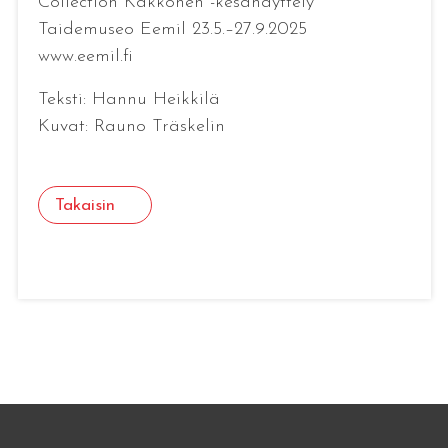
Collection Kakkonen -kesänäyttely
Taidemuseo Eemil 23.5.–27.9.2025
www.eemil.fi
Teksti: Hannu Heikkilä
Kuvat: Rauno Träskelin
Takaisin