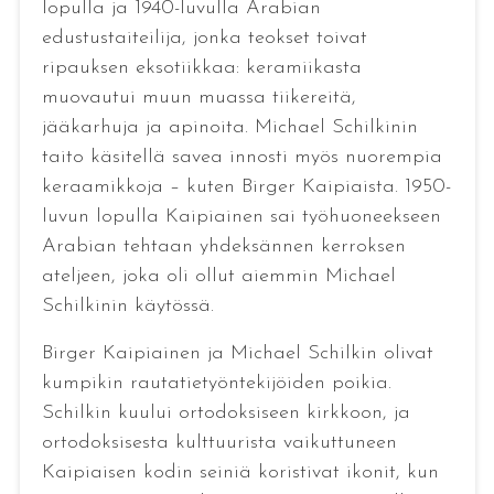
lopulla ja 1940-luvulla Arabian
edustustaiteilija, jonka teokset toivat
ripauksen eksotiikkaa: keramiikasta
muovautui muun muassa tiikereitä,
jääkarhuja ja apinoita. Michael Schilkinin
taito käsitellä savea innosti myös nuorempia
keraamikkoja – kuten Birger Kaipiaista. 1950-
luvun lopulla Kaipiainen sai työhuoneekseen
Arabian tehtaan yhdeksännen kerroksen
ateljeen, joka oli ollut aiemmin Michael
Schilkinin käytössä.
Birger Kaipiainen ja Michael Schilkin olivat
kumpikin rautatietyöntekijöiden poikia.
Schilkin kuului ortodoksiseen kirkkoon, ja
ortodoksisesta kulttuurista vaikuttuneen
Kaipiaisen kodin seiniä koristivat ikonit, kun