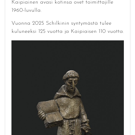
Kaipiainen avasi kotinsa ovet toimittajille
1960-luvulla.
Vuonna 2025 Schilkinin syntymästä tulee
kuluneeksi 125 vuotta ja Kaipiaisen 110 vuotta.