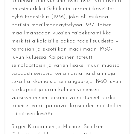
taideosastolla vuosina 1936–1937. Nähtävänä
on esimerkiksi Schilkinin keramiikkaveistos
Pyhä Fransiskus (1936), joka oli mukana
Pariisin maailmannäyttelyssä 1937. Toisen
maailmansodan vuosien taidekeramiikka
merkitsi aikalaisille pakoa todellisuudesta –
fantasian ja eksotiikan maailmaan. 1950-
luvun kuluessa Kaipiainen toteutti
seinälaattojen ja vatien lisäksi muun muassa
vapaasti seisovia keilamaisia naishahmoja
sekä harkkomaisia seinäfiguureja. 1960-luvun
kukkapuut ja uran kolmen viimeisen
vuosikymmenen aikana valmistuneet kukka-
aiheiset vadit palaavat lapsuuden muistoihin
– ikuiseen kesään.
Birger Kaipiainen ja Michael Schilkin: