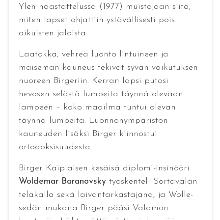
Ylen haastattelussa (1977) muistojaan siitä,
miten lapset ohjattiin ystävällisesti pois
aikuisten jaloista.
Laatokka, vehreä luonto lintuineen ja
maiseman kauneus tekivät syvän vaikutuksen
nuoreen Birgeriin. Kerran lapsi putosi
hevosen selästä lumpeita täynnä olevaan
lampeen – koko maailma tuntui olevan
täynnä lumpeita. Luonnonympäristön
kauneuden lisäksi Birger kiinnostui
ortodoksisuudesta.
Birger Kaipiaisen kesäisä diplomi-insinööri
Woldemar Baranovsky
työskenteli Sortavalan
telakalla sekä laivantarkastajana, ja Wolle-
sedän mukana Birger pääsi Valamon