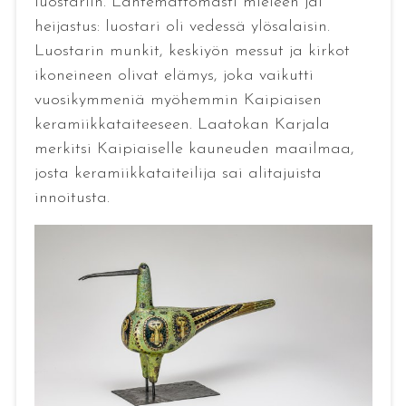
luostariin. Lähtemättömästi mieleen jäi
heijastus: luostari oli vedessä ylösalaisin.
Luostarin munkit, keskiyön messut ja kirkot
ikoneineen olivat elämys, joka vaikutti
vuosikymmeniä myöhemmin Kaipiaisen
keramiikkataiteeseen. Laatokan Karjala
merkitsi Kaipiaiselle kauneuden maailmaa,
josta keramiikkataiteilija sai alitajuista
innoitusta.