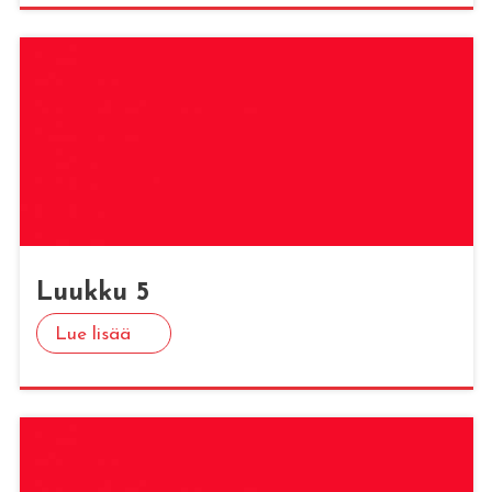
Luuk­ku 5
Lue lisää