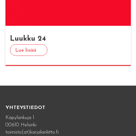
Luuk­ku 24
Lue lisää
YHTEYSTIEDOT
Käpylänkuja 1
00610 Helsinki
toimisto(at)karjalanliitto.fi