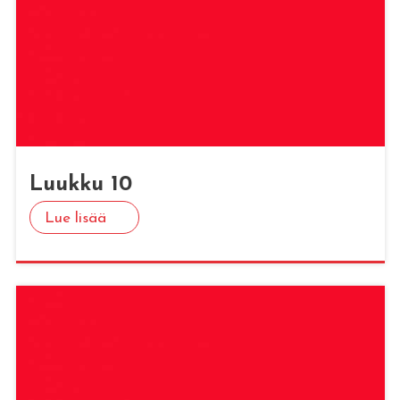
Luuk­ku 10
Lue lisää