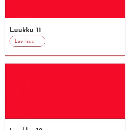
Luuk­ku 11
Lue lisää