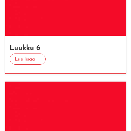
Luuk­ku 6
Lue lisää