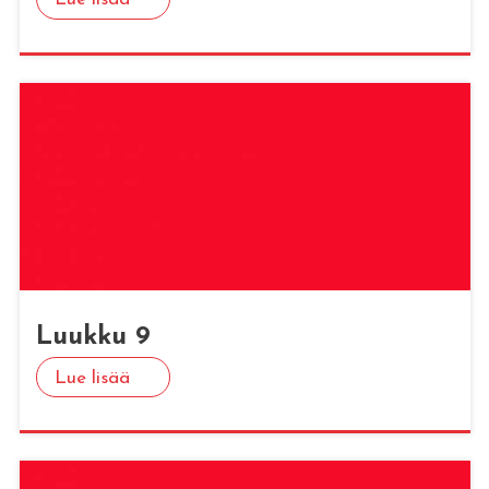
Luuk­ku 9
Lue lisää