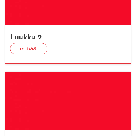
Luuk­ku 2
Lue lisää