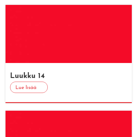
Luuk­ku 14
Lue lisää