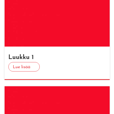
Luuk­ku 1
Lue lisää