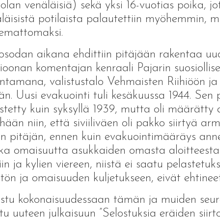
olan venäläisiä) sekä yksi 16-vuotias poika, jot
läisistä potilaista palautettiin myöhemmin, m
emattomaksi.
osodan aikana ehdittiin pitäjään rakentaa uud
sioonan komentajan kenraali Pajarin suosiollise
ntamana, valistustalo Vehmaisten Riihiöön ja
än. Uusi evakuointi tuli kesäkuussa 1944. Sen 
estetty kuin syksyllä 1939, mutta oli määrätty
ään niin, että siviiliväen oli pakko siirtyä arm
 pitäjän, ennen kuin evakuointimääräys annett
ka omaisuutta asukkaiden omasta aloitteesta 
iin ja kylien viereen, niistä ei saatu pelastetuk
tön ja omaisuuden kuljetukseen, eivät ehtine
stu kokonaisuudessaan tämän ja muiden seura
tu uuteen julkaisuun ”Selostuksia eräiden siirt