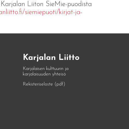
 Karjalan Liiton SieMie-puodista
liitto.fi/siemiepuoti/kirjat-ja-
Karjalan Liitto
Karjalaisen kulttuurin ja
karjalaisuuden yhteisö
Rekisteriseloste (pdf)