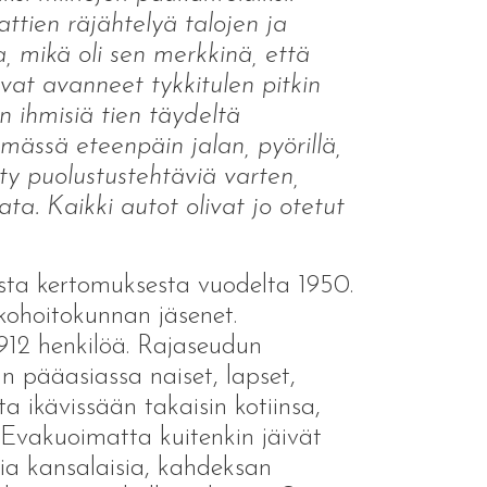
ttien räjähtelyä talojen ja
, mikä oli sen merkkinä, että
vat avanneet tykkitulen pitkin
n ihmisiä tien täydeltä
mässä eteenpäin jalan, pyörillä,
etty puolustustehtäviä varten,
ta. Kaikki autot olivat jo otetut
ta kertomuksesta vuodelta 1950.
kohoitokunnan jäsenet.
912 henkilöä. Rajaseudun
in pääasiassa naiset, lapset,
ta ikävissään takaisin kotiinsa,
. Evakuoimatta kuitenkin jäivät
mia kansalaisia, kahdeksan