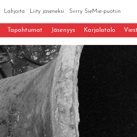
Lahjoita
Liity jäseneksi
Siirry SieMie-puotiin
Tapahtumat
Jäsenyys
Karjalatalo
Vies
y