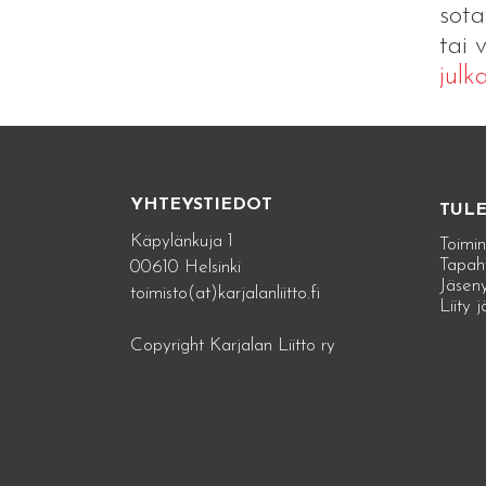
sota
tai 
julka
YHTEYSTIEDOT
TUL
Käpylänkuja 1
Toimin
Tapah
00610 Helsinki
Jäseny
toimisto(at)karjalanliitto.fi
Liity 
Copyright Karjalan Liitto ry