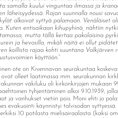
a samalla kuului vinguntaa ilmassa ja kranaa
en läheisyydessä. Rajan suunnalla nousi savua
kylät alkoivat syttyä palamaan. Venäläiset oli
a. Kuten entisaikaan kihupyhinä, nähtiin nytki
tamassa, mutta tällä kertaa pakolaisina pyrki
urein ja hevosilla, mikäli näitä ei ollut pidät
en koillista rajaa kohti suuntana Valkjärven ra
ustusvoimien käyttöön.
”
nen ote on Kivennavan seurakuntaa koskevas
 ovat olleet laatimassa mm. seurakunnan kirk
akunnan väkiluku oli kirkonkirjojen mukaan 9
aehtoinen tyhjentäminen alkoi 9.10.1939, jollo
aat ja vanhukset vietiin pois. Moni ehti jo pala
es evakuointi käynnistyi talvisodan syttyessä
erkiksi 10 potilasta mielisairaalasta (kaksi o