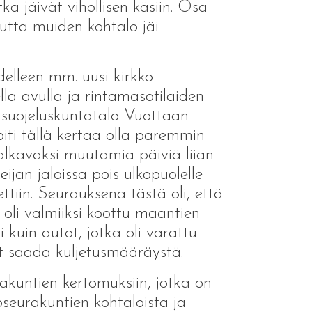
ka jäivät vihollisen käsiin. Osa
utta muiden kohtalo jäi
elleen mm. uusi kirkko
lla avulla ja rintamasotilaiden
 suojeluskuntatalo Vuottaan
piti tällä kertaa olla paremmin
 alkavaksi muutamia päiviä liian
eijan jaloissa pois ulkopuolelle
iin. Seurauksena tästä oli, että
oli valmiiksi koottu maantien
si kuin autot, jotka oli varattu
et saada kuljetusmääräystä.
kuntien kertomuksiin, jotka on
oseurakuntien kohtaloista ja