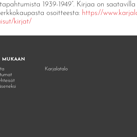
tapahtumista 1939-1949”. Kirjaa on saatavilla
verkkokaupasta osoitteesta:
https://www.karjalan
isut/kirjat/
E MUKAAN
ta
Karjalatalo
tumat
hteisöt
jäseneksi