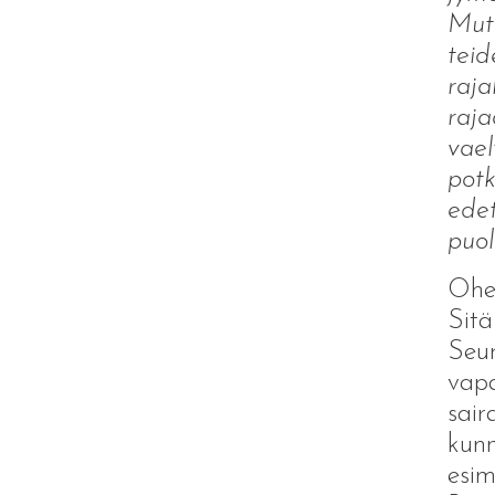
Mutt
teid
raja
raja
vael
potk
edet
puol
Ohei
Sitä
Seur
vapa
sair
kunn
esim