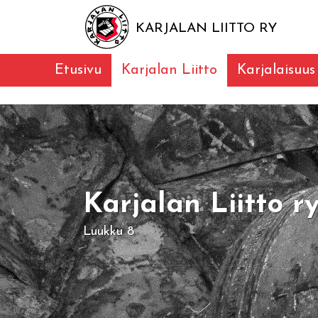
KARJALAN LIITTO RY
Etusivu
Karjalan Liitto
Karjalaisuus
Karjalan Liitto r
Luukku 8