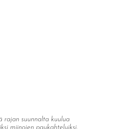
ä rajan suunnalta kuulua
viksi miinojen paukahteluiksi.