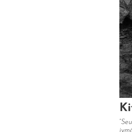
Ki
”
Seu
jymä