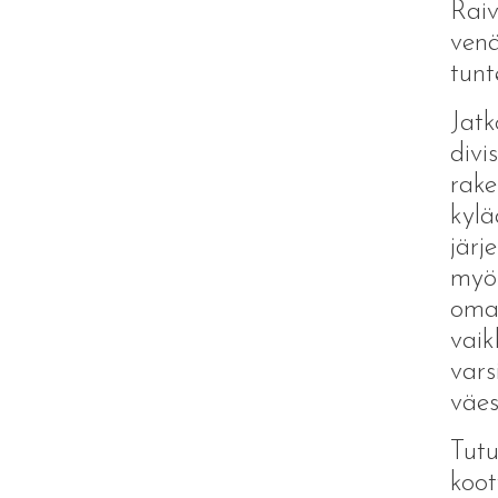
Raiv
venä
tunt
Jatk
divi
rake
kylä
järj
myöh
oman
vaik
vars
väes
Tutu
koot