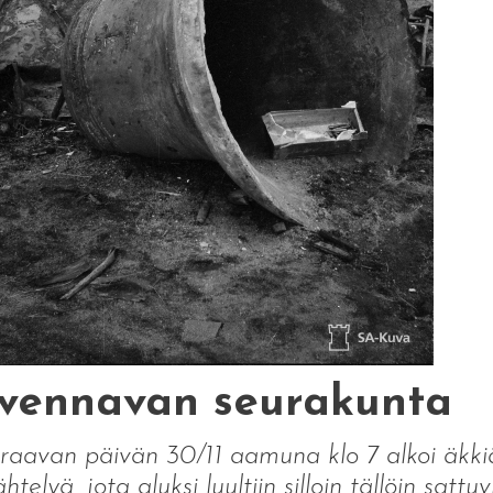
vennavan seurakunta
raavan päivän 30/11 aamuna klo 7 alkoi äkki
htelyä, jota aluksi luultiin silloin tällöin sattu