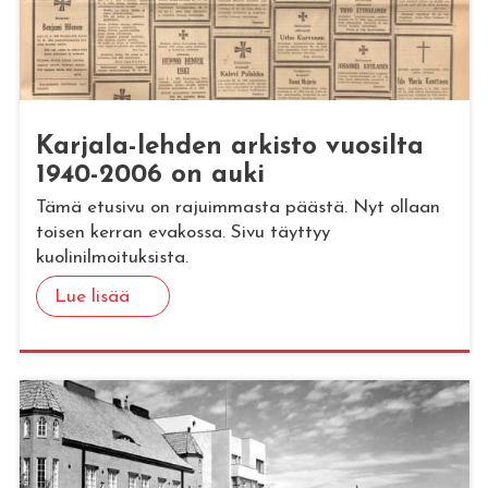
Kar­ja­la-leh­den ar­kis­to vuo­sil­ta
1940-2006 on auki
Tämä etusivu on rajuimmasta päästä. Nyt ollaan
toisen kerran evakossa. Sivu täyttyy
kuolinilmoituksista.
Lue lisää