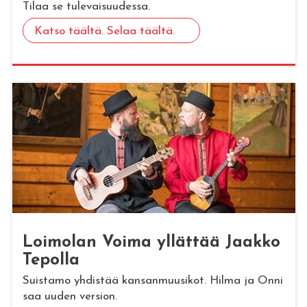
Tilaa se tulevaisuudessa.
Katso täältä. Selaa täältä.
Loi­mo­lan Voima yl­lät­tää Jaak­ko
Te­pol­la
Suistamo yhdistää kansanmuusikot. Hilma ja Onni
saa uuden version.