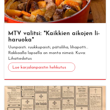
MTV va­lit­si: "Kaik­kien ai­ko­jen li­
ha­ruo­ka"
Uunpaisti. ruukkupaisti, pätsiliha, lihapotti...
Rakkaalla lapsella on monta nimeä. Kuva:
Lihatiedotus
Lue karjalanpaistin hehkutus