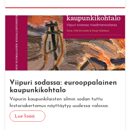
Vii­pu­ri so­das­sa: eu­roop­pa­lai­nen
kau­pun­ki­koh­ta­lo
Viipurin kaupunkilaisten silmin sodan tuttu
historiakertomus näyttäytyy uudessa valossa.
Lue lisää