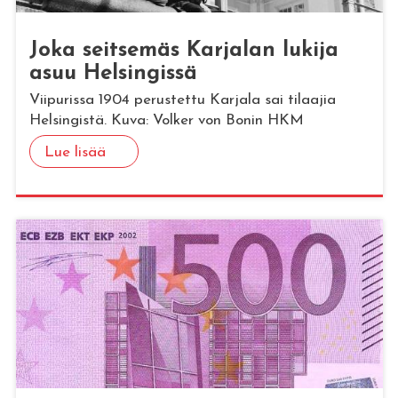
Joka seit­se­mäs Kar­ja­lan lu­ki­ja
asuu Hel­sin­gis­sä
Viipurissa 1904 perustettu Karjala sai tilaajia
Helsingistä. Kuva: Volker von Bonin HKM
Lue lisää