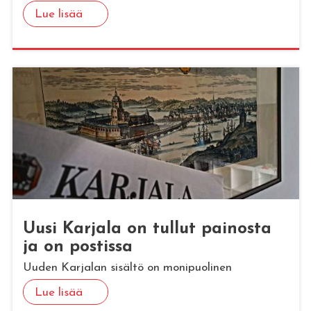
Lue lisää
Uusi Kar­ja­la on tul­lut pai­nos­ta
ja on pos­tis­sa
Uuden Karjalan sisältö on monipuolinen
Lue lisää