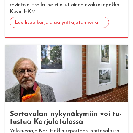
ravintola Espilä. Se ei ollut ainoa evakkokapakka.
Kuva: HKM
Lue lisää karjalaisia yrittäjätarinoita
Sor­ta­va­lan ny­ky­nä­ky­miin voi tu­
tus­tua Kar­ja­la­ta­los­sa
Valokuvaaja Kari Haklin reportaasi Sortavalasta