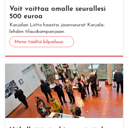
Voit voit­taa omal­le seu­ral­le­si
500 euroa
Karjalan Liitto haastoi jäsenseurat Karjala-
lehden tilauskampanjaan.
Mene täältä kilpailuun