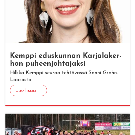
Kemp­pi edus­kun­nan Kar­ja­la­ker­
hon pu­heen­joh­ta­jak­si
Hilkka Kemppi seuraa tehtävässä Sanni Grahn-
Laasosta.
Lue lisää