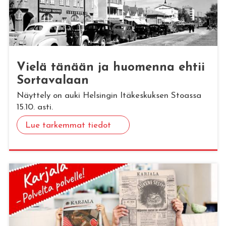
Vielä tä­nään ja huo­men­na ehtii
Sor­ta­va­laan
Näyttely on auki Helsingin Itäkeskuksen Stoassa
15.10. asti.
Lue tarkemmat tiedot