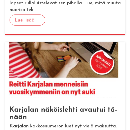
lapset rullaluistelevat sen pihalla. Lue, mitä muuta
nuoriso teki.
Lue lisää
Kar­ja­lan nä­köis­leh­ti avau­tui tä­
nään
Karjalan kakkosnumeron luet nyt vielä maksutta.