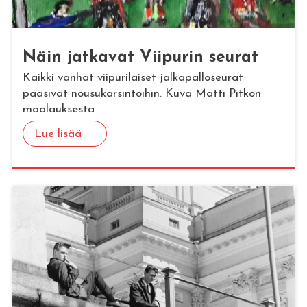
Näin jat­ka­vat Vii­pu­rin seu­rat
Kaikki vanhat viipurilaiset jalkapalloseurat
pääsivät nousukarsintoihin. Kuva Matti Pitkon
maalauksesta
Lue lisää