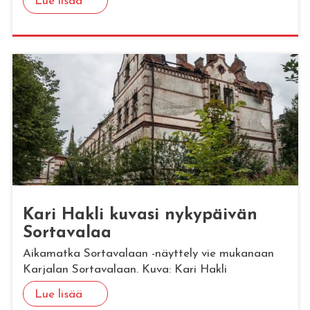
Lue lisää
Kari Hakli ku­va­si ny­ky­päi­vän
Sor­ta­va­laa
Aikamatka Sortavalaan -näyttely vie mukanaan
Karjalan Sortavalaan. Kuva: Kari Hakli
Lue lisää