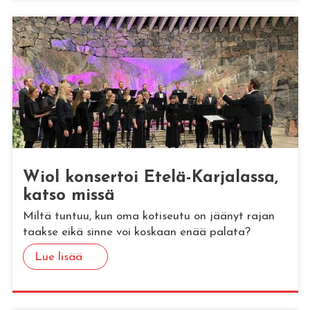
Wiol kon­ser­toi Etelä-Kar­ja­las­sa,
katso missä
Miltä tuntuu, kun oma kotiseutu on jäänyt rajan
taakse eikä sinne voi koskaan enää palata?
Lue lisää