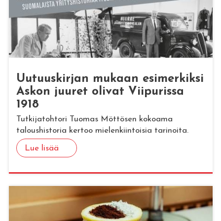
Uu­tuus­kir­jan mu­kaan esi­mer­kik­si
Askon juu­ret oli­vat Vii­pu­ris­sa
1918
Tutkijatohtori Tuomas Möttösen kokoama
taloushistoria kertoo mielenkiintoisia tarinoita.
Lue lisää