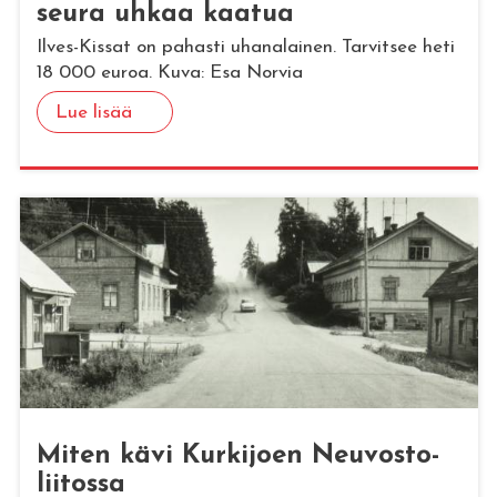
seu­ra uhkaa kaa­tua
Ilves-Kissat on pahasti uhanalainen. Tarvitsee heti
18 000 euroa. Kuva: Esa Norvia
Lue lisää
Miten kävi Kur­ki­joen Neu­vos­to­
lii­tos­sa