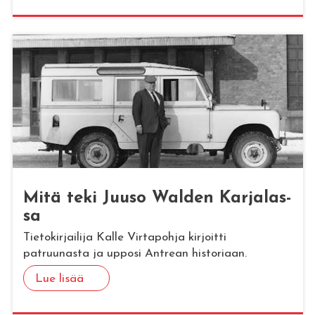
Mitä teki Juuso Wal­den Kar­ja­las­
sa
Tietokirjailija Kalle Virtapohja kirjoitti
patruunasta ja upposi Antrean historiaan.
Lue lisää