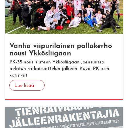
Vanha vii­pu­ri­lai­nen pal­lo­ker­ho
nousi Yk­kös­lii­gaan
PK-35 nousi uuteen Ykkösliigaan Joensuussa
pelatun ratkaisuottelun jälkeen. Kuva: PK-35:n
kotisivut
Lue lisää