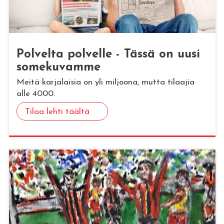
Pol­vel­ta pol­vel­le - Tässä on uusi
so­me­ku­vam­me
Meitä karjalaisia on yli miljoona, mutta tilaajia
alle 4000.
Tilaa lehti täältä