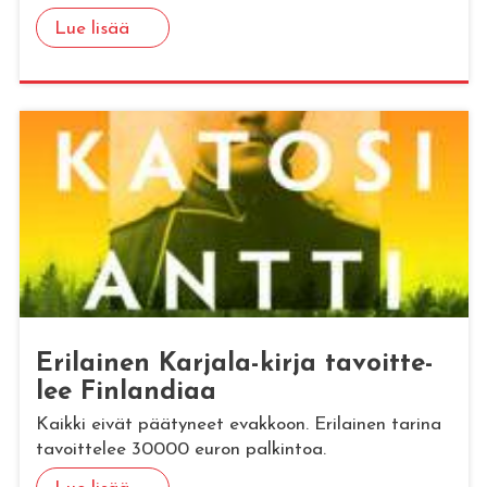
Lue lisää
Eri­lai­nen Kar­ja­la-kirja ta­voit­te­
lee Fin­lan­di­aa
Kaikki eivät päätyneet evakkoon. Erilainen tarina
tavoittelee 30000 euron palkintoa.