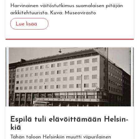
Harvinainen väitöstutkimus suomalaisen pitäjän
arkkitehtuurista. Kuva: Museovirasto
Lue lisää
Es­pi­lä tuli elä­vöit­tä­mään Hel­sin­
kiä
Tähän taloon Helsinkiin muutti viipurilainen