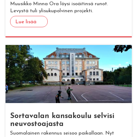
Muusikko Minna Ora löysi isoäitinsä runot.
Levystä tuli ylisukupolvinen projekti.
Lue lisää
Sor­ta­va­lan kan­sa­kou­lu sel­vi­si
neu­vos­toa­jas­ta
Suomalainen rakennus seisoo paikallaan. Nyt