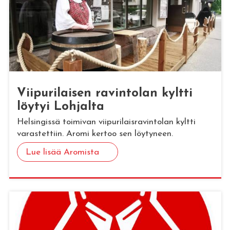
Vii­pu­ri­lai­sen ra­vin­to­lan kylt­ti
löy­tyi Loh­jal­ta
Helsingissä toimivan viipurilaisravintolan kyltti
varastettiin. Aromi kertoo sen löytyneen.
Lue lisää Aromista