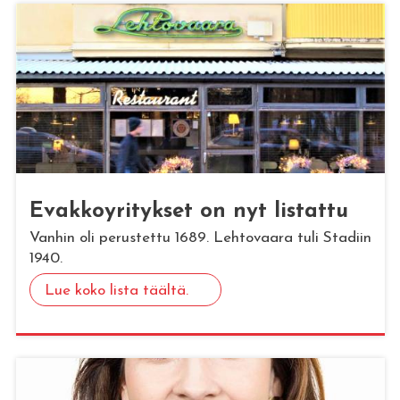
Evak­ko­y­ri­tyk­set on nyt lis­tat­tu
Vanhin oli perustettu 1689. Lehtovaara tuli Stadiin
1940.
Lue koko lista täältä.