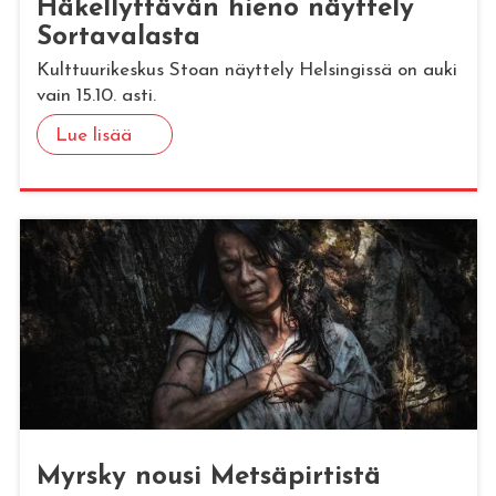
Hä­kel­lyt­tä­vän hieno näyt­te­ly
Sor­ta­va­las­ta
Kulttuurikeskus Stoan näyttely Helsingissä on auki
vain 15.10. asti.
Lue lisää
Myrs­ky nousi Met­sä­pir­tis­tä