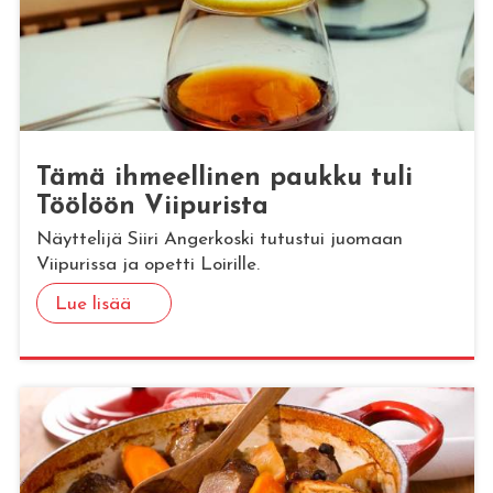
Tämä ih­meel­li­nen pauk­ku tuli
Töö­löön Vii­pu­ris­ta
Näyttelijä Siiri Angerkoski tutustui juomaan
Viipurissa ja opetti Loirille.
Lue lisää