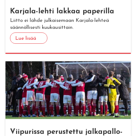
Kar­ja­la-lehti lak­kaa pa­pe­ril­la
Liitto ei lähde julkaisemaan Karjala-lehteä
säännöllisesti kuukausittain.
Lue lisää
Vii­pu­ris­sa pe­rus­tet­tu jal­ka­pal­lo­