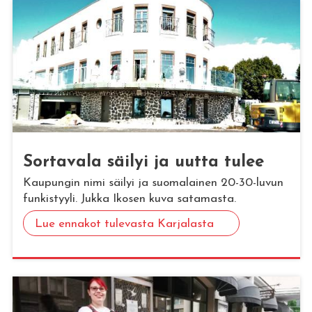
Sor­ta­va­la säi­lyi ja uutta tulee
Kaupungin nimi säilyi ja suomalainen 20-30-luvun
funkistyyli. Jukka Ikosen kuva satamasta.
Lue ennakot tulevasta Karjalasta