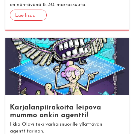
on nähtävänä 8.-30. marraskuuta.
Lue lisää
Kar­ja­lan­pii­ra­koi­ta lei­po­va
mummo onkin agent­ti!
Ilkka Olavi teki varhaisnuorille yllättävän
agenttitarinan.