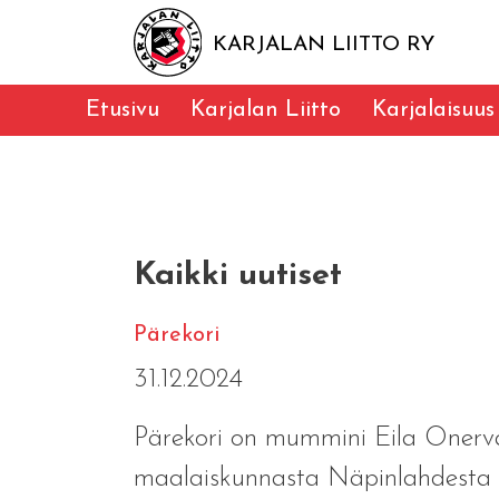
KARJALAN LIITTO RY
Etusivu
Karjalan Liitto
Karjalaisuus
Kaikki uutiset
Pärekori
31.12.2024
Pärekori on mummini Eila Onerva
maalaiskunnasta Näpinlahdesta T