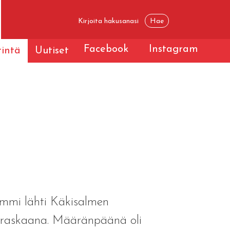
Facebook
Instagram
tintä
Uutiset
ummi lähti Käkisalmen
n raskaana. Määränpäänä oli