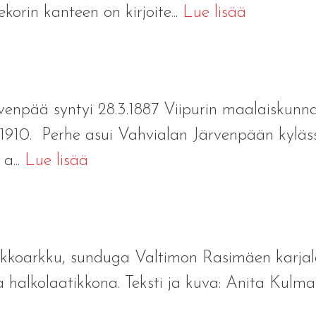
orin kanteen on kirjoite...
Lue lisää
venpää syntyi 28.3.1887 Viipurin maalaiskunn
1.1910. Perhe asui Vahvialan Järvenpään kylässä.
a...
Lue lisää
kkoarkku, sunduga Valtimon Rasimäen karjal
 halkolaatikkona. Teksti ja kuva: Anita Kulm