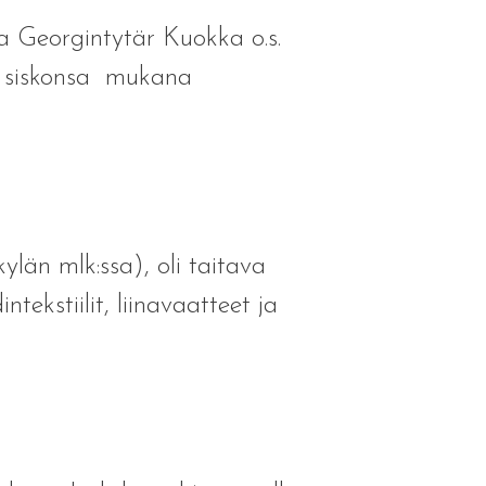
ia Georgintytär Kuokka o.s.
nen siskonsa mukana
kylän mlk:ssa), oli taitava
ntekstiilit, liinavaatteet ja