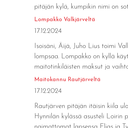
pitäjän kylä, kumpikin nimi on sot
Lompakko Valkjärveltä
17.12.2024
Isoisäni, Äijä, Juho Lius toimi Val
lompsaa. Lompakko on kyllä käytös
maitotinkiläisten maksut ja vaihto
Maitokannu Rautjärveltä
17.12.2024
Rautjärven pitäjän itäisin kiila ul
Hynnilän kylässä asusteli Loirin
naimattomat lapsensa Eljas ja Ty