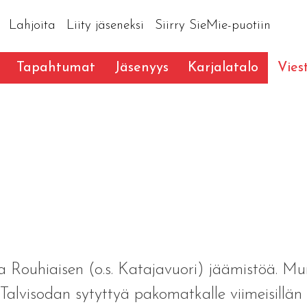
Lahjoita
Liity jäseneksi
Siirry SieMie-puotiin
Tapahtumat
Jäsenyys
Karjalatalo
Vies
 Rouhiaisen (o.s. Katajavuori) jäämistöä. M
alvisodan sytyttyä pakomatkalle viimeisillä