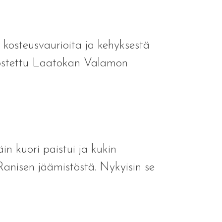
kosteusvaurioita ja kehyksestä
 ostettu Laatokan Valamon
äin kuori paistui ja kukin
 Ranisen jäämistöstä. Nykyisin se