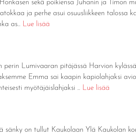
 Honkasen sekä poikiensa Juhanin ja Timon m
 Laatokkaa ja perhe asui osuusliikkeen talossa
ka as...
Lue lisää
 perin Lumivaaran pitäjässä Harvion kyläss
oaksemme Emma sai kaapin kapiolahjaksi avi
teisesti myötäjäislahjaksi ...
Lue lisää
sänky on tullut Kaukolaan Ylä Kaukolan koul