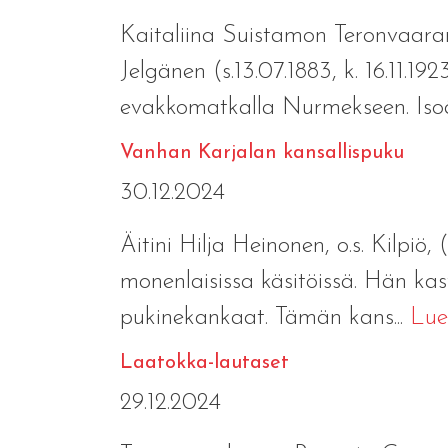
Kaitaliina Suistamon Teronvaaran 
Jelgänen (s.13.07.1883, k. 16.11.19
evakkomatkalla Nurmekseen. Isoäit
Vanhan Karjalan kansallispuku
30.12.2024
Äitini Hilja Heinonen, o.s. Kilpiö,
monenlaisissa käsitöissä. Hän kasvat
pukinekankaat. Tämän kans...
Lue
Laatokka-lautaset
29.12.2024