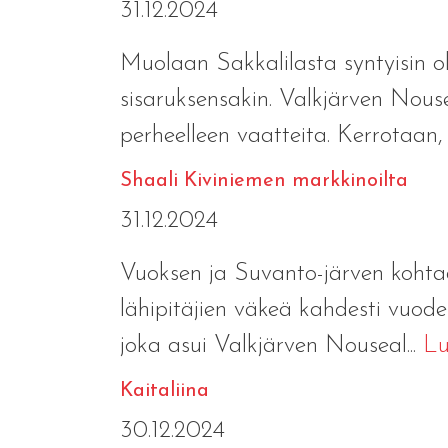
31.12.2024
Muolaan Sakkalilasta syntyisin oll
sisaruksensakin. Valkjärven Nou
perheelleen vaatteita. Kerrotaan, e
Shaali Kiviniemen markkinoilta
31.12.2024
Vuoksen ja Suvanto-järven kohtaa
lähipitäjien väkeä kahdesti vuodess
joka asui Valkjärven Nouseal...
Lu
Kaitaliina
30.12.2024