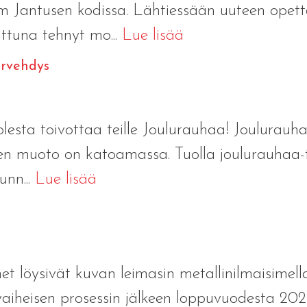
Jantusen kodissa. Lähtiessään uuteen opett
ttuna tehnyt mo...
Lue lisää
ervehdys
olesta toivottaa teille Joulurauhaa! Joulurau
sen muoto on katoamassa. Tuolla joulurauhaa-
unn...
Lue lisää
et löysivät kuvan leimasin metallinilmaisimella
vaiheisen prosessin jälkeen loppuvuodesta 202