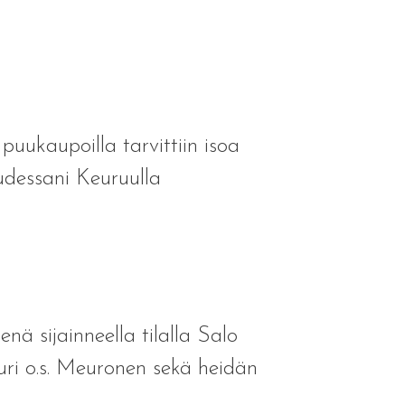
 puukaupoilla tarvittiin isoa
uudessani Keuruulla
enä sijainneella tilalla Salo
uri o.s. Meuronen sekä heidän