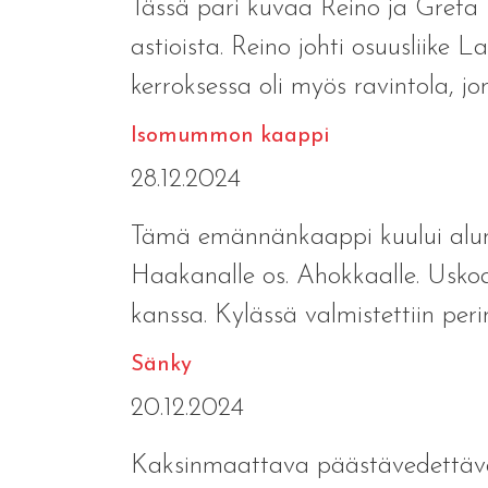
Tässä pari kuvaa Reino ja Greta
astioista. Reino johti osuusliike
kerroksessa oli myös ravintola, jon
Isomummon kaappi
28.12.2024
Tämä emännänkaappi kuului alun
Haakanalle os. Ahokkaalle. Usk
kanssa. Kylässä valmistettiin perin
Sänky
20.12.2024
Kaksinmaattava päästävedettävä 