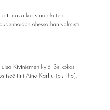
s ja taitava käsistään kuten
oudenhoidon ohessa hän valmisti
uisa Kiviniemen kylä. Se kokosi
s isoäitini Aino Karhu (o.s. Iho),