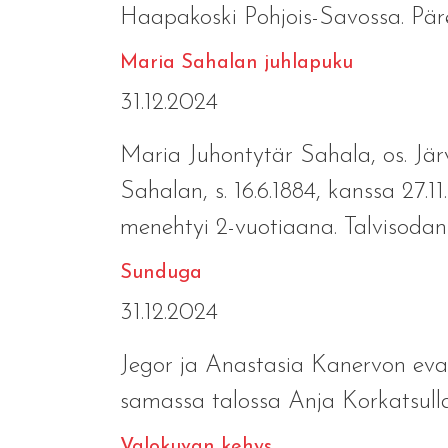
Haapakoski Pohjois-Savossa. Pärek
Maria Sahalan juhlapuku
31.12.2024
Maria Juhontytär Sahala, os. Jär
Sahalan, s. 16.6.1884, kanssa 27.1
menehtyi 2-vuotiaana. Talvisodan 
Sunduga
31.12.2024
Jegor ja Anastasia Kanervon eva
samassa talossa Anja Korkatsulla
Valokuvan kehys