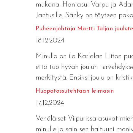
mukana. Hän asui Varpu ja Adam 
Jantusille. Sänky on täyteen paka
Puheenjohtaja Martti Taljan joulut
18.12.2024
Minulla on ilo Karjalan Liiton pu
että tuo hyvän joulun tervehdyk
merkitystä. Ensiksi joulu on kristik
Huopatossutehtaan leimasin
17.12.2024
Venäläiset Viipurissa asuvat mieh
minulle ja sain sen haltuuni moni