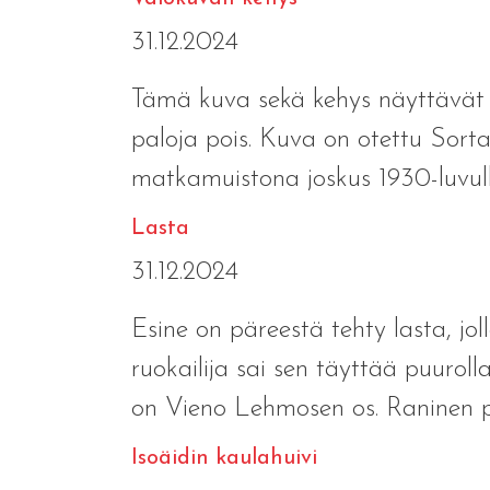
31.12.2024
Tämä kuva sekä kehys näyttävät 
paloja pois. Kuva on otettu Sor
matkamuistona joskus 1930-luvull
Lasta
31.12.2024
Esine on päreestä tehty lasta, joll
ruokailija sai sen täyttää puurol
on Vieno Lehmosen os. Raninen p.
Isoäidin kaulahuivi