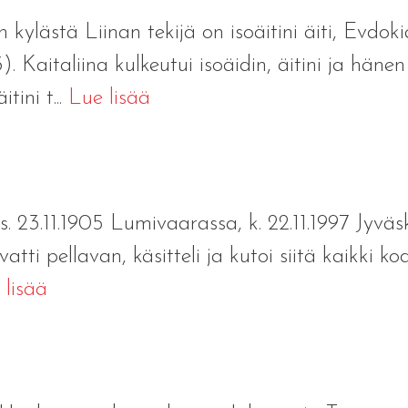
kylästä Liinan tekijä on isoäitini äiti, Evdok
23). Kaitaliina kulkeutui isoäidin, äitini ja hä
ini t...
Lue lisää
 (s. 23.11.1905 Lumivaarassa, k. 22.11.1997 Jyväs
ti pellavan, käsitteli ja kutoi siitä kaikki kodi
 lisää