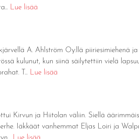
a...
Lue lisää
kjärvellä A. Ahlström Oy:llä piiriesimiehenä ja
sä kulunut, kun siinä säilytettiin vielä laps
rahat. T...
Lue lisää
ottui Kirvun ja Hiitolan väliin. Siellä äärimmäis
 perhe. Iäkkäät vanhemmat Eljas Loiri ja Walp
yn...
Lue lisää