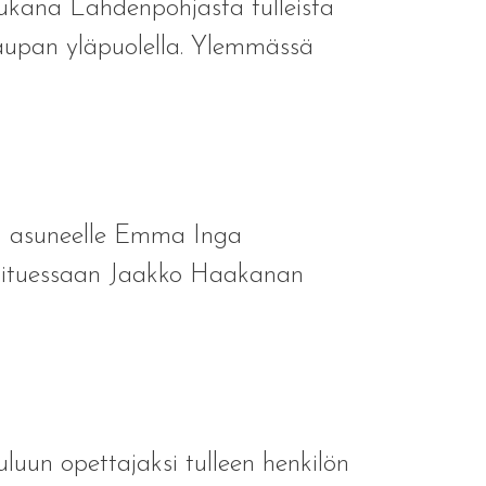
ukana Lahdenpohjasta tulleista
 kaupan yläpuolella. Ylemmässä
ä asuneelle Emma Inga
oituessaan Jaakko Haakanan
uun opettajaksi tulleen henkilön