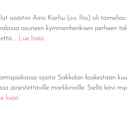
ut isoäitini Aino Karhu (o.s. Iho) oli toimelia
sealassa asuneen kymmenhenkisen perheen tal
ttä ...
Lue lisää
mispaikassa sijaitsi Sakkolan koskestaan kuul
a järjestettäville markkinoille. Siellä kävi myö
e lisää