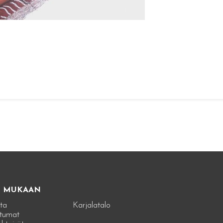
E MUKAAN
ta
Karjalatalo
tumat