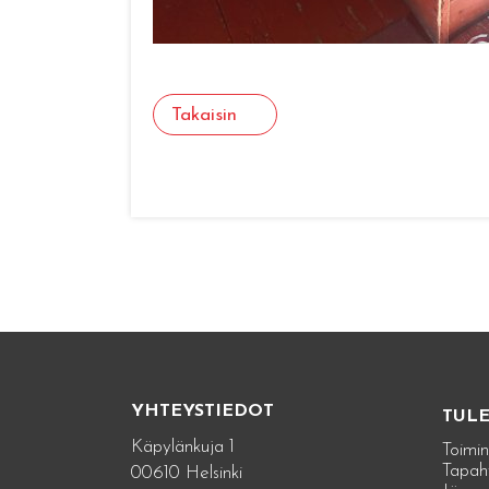
Takaisin
YHTEYSTIEDOT
TUL
Käpylänkuja 1
Toimin
Tapah
00610 Helsinki