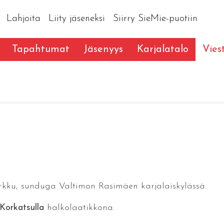
Lahjoita
Liity jäseneksi
Siirry SieMie-puotiin
Tapahtumat
Jäsenyys
Karjalatalo
Vies
kku, sunduga Valtimon Rasimäen karjalaiskylässä.
Korkatsulla
halkolaatikkona.