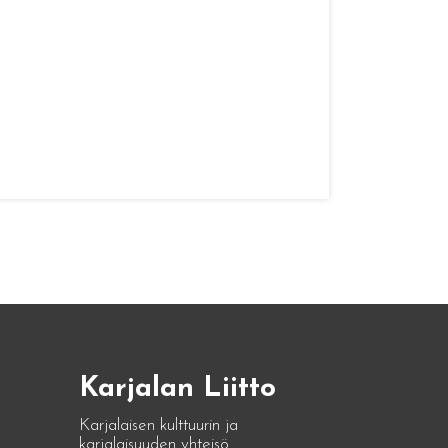
Karjalan Liitto
Karjalaisen kulttuurin ja
karjalaisuuden yhteisö