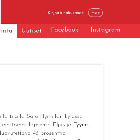
Facebook
Instagram
tintä
Uutiset
ella tilalla Salo Hynnilän kylässä
aimattomat lapsensa
Eljas
ja
Tyyne
.
luovutettava 43 prosenttia