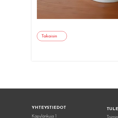
Takaisin
YHTEYSTIEDOT
TUL
Käpylänkuja 1
Toimin