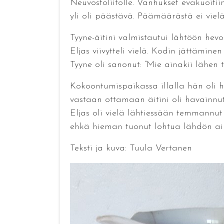
Neuvostoliitolle. Vanhukset evakuoitii
yli oli päästävä. Päämäärästä ei vielä
Tyyne-äitini valmistautui lähtöön hevo
Eljas viivytteli vielä. Kodin jättämine
Tyyne oli sanonut: ”Mie ainakii lähen tä
Kokoontumispaikassa illalla hän oli h
vastaan ottamaan äitini oli havainnu
Eljas oli vielä lähtiessään temmannut
ehkä hieman tuonut lohtua lähdön a
Teksti ja kuva: Tuula Vertanen