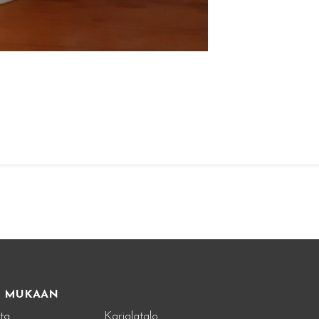
E MUKAAN
ta
Karjalatalo