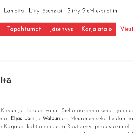
Lahjoita
Liity jäseneksi
Siirry SieMie-puotiin
Tapahtumat
Jäsenyys
Karjalatalo
Vies
ltä
i Kirvun ja Hiitolan väliin. Siellä äärimmäisenä sijainne
emmat
Eljas Loiri
ja
Walpuri
o.s. Meuronen sekä heidän n
arjalan kahtia niin, että Rautjärven pitäjästäkin oli 