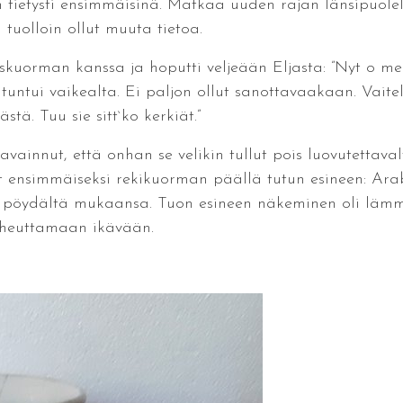
n tietysti ensimmäisinä. Matkaa uuden rajan länsipuolell
 tuolloin ollut muuta tietoa.
skuorman kanssa ja hoputti veljeään Eljasta: ”Nyt o mei
n tuntui vaikealta. Ei paljon ollut sanottavaakaan. Vaitel
stä. Tuu sie sitt`ko kerkiät.”
avainnut, että onhan se velikin tullut pois luovutettava
t ensimmäiseksi rekikuorman päällä tutun esineen: Ara
 pöydältä mukaansa. Tuon esineen näkeminen oli lämmitt
iheuttamaan ikävään.