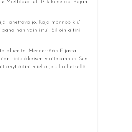
e Miettilään oli 17 kilometriä. Rajan
jä lähettävä jo. Raja männöö kii.”
iaana hän vain istui. Silloin äitini
lta alueelta. Mennessään Eljasta
bian sinikukkaisen maitokannun. Sen
änyt äitini mieltä ja sillä hetkellä