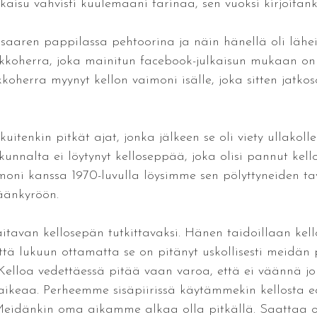
lkaisu vahvisti kuulemaani tarinaa, sen vuoksi kirjoitan
asaaren pappilassa pehtoorina ja näin hänellä oli lähei
rkkoherra, joka mainitun facebook-julkaisun mukaan on
kkoherra myynyt kellon vaimoni isälle, joka sitten jatk
itenkin pitkät ajat, jonka jälkeen se oli viety ullakolle
kunnalta ei löytynyt kelloseppää, joka olisi pannut kel
imoni kanssa 1970-luvulla löysimme sen pölyttyneiden ta
äänkyröön.
tavan kellosepän tutkittavaksi. Hänen taidoillaan kello 
tä lukuun ottamatta se on pitänyt uskollisesti meidä
Kelloa vedettäessä pitää vaan varoa, että ei väännä jou
 vaikeaa. Perheemme sisäpiirissä käytämmekin kellosta
 Meidänkin oma aikamme alkaa olla pitkällä. Saattaa ol