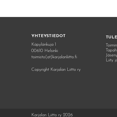
YHTEYSTIEDOT
TUL
Käpylänkuja 1
Toimin
Tapah
00610 Helsinki
Jäseny
toimisto(at)karjalanliitto.fi
Liity 
Copyright Karjalan Liitto ry
Karjalan Liitto ry 2026