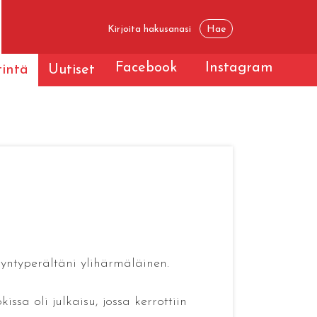
Facebook
Instagram
tintä
Uutiset
yntyperältäni ylihärmäläinen.
sa oli julkaisu, jossa kerrottiin