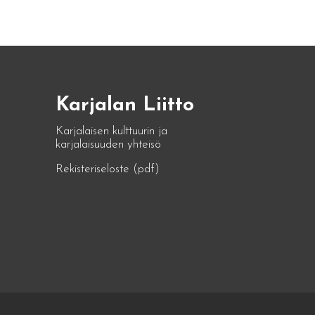
Karjalan Liitto
Karjalaisen kulttuurin ja
karjalaisuuden yhteisö
Rekisteriseloste (pdf)