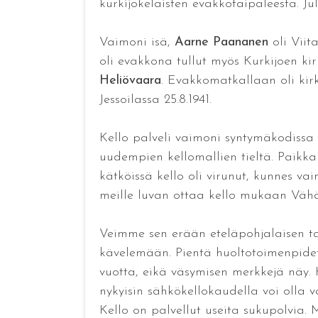
kurkijokelaisten evakkotaipaleesta. Ju
Vaimoni isä,
Aarne Paananen
oli Viit
oli evakkona tullut myös Kurkijoen ki
Heliövaara
. Evakkomatkallaan oli kir
Jessoilassa 25.8.1941.
Kello palveli vaimoni syntymäkodissa ku
uudempien kellomallien tieltä. Paikka
kätköissä kello oli virunut, kunnes va
meille luvan ottaa kello mukaan Väh
Veimme sen erään eteläpohjalaisen tai
kävelemään. Pientä huoltotoimenpidet
vuotta, eikä väsymisen merkkejä näy. 
nykyisin sähkökellokaudella voi olla
Kello on palvellut useita sukupolvia.