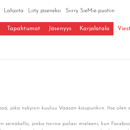
Lahjoita
Liity jäseneksi
Siirry SieMie-puotiin
Tapahtumat
Jäsenyys
Karjalatalo
Vies
, joka nykyisin kuuluu Vaasan kaupunkiin. Itse olen s
seinäkello, jonka tarina palasi mieleeni, kun Facebookis