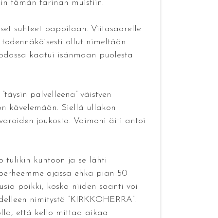
kin tämän tarinan muistiin.
set suhteet pappilaan. Viitasaarelle
 todennäköisesti ollut nimeltään
osodassa kaatui isänmaan puolesta
 ”täysin palvelleena” väistyen
lon kävelemään. Siellä ullakon
varoiden joukosta. Vaimoni äiti antoi
tulikin kuntoon ja se lähti
n perheemme ajassa ehkä pian 50
sia poikki, koska niiden saanti voi
 edelleen nimitystä ”KIRKKOHERRA”.
la, että kello mittaa aikaa