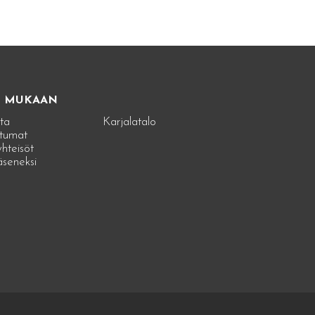
E MUKAAN
ta
Karjalatalo
tumat
hteisöt
jäseneksi