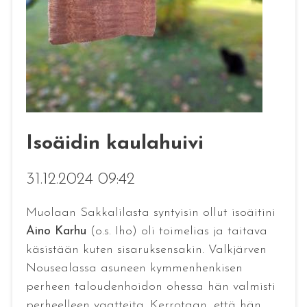
Isoäidin kaulahuivi
31.12.2024 09:42
Muolaan Sakkalilasta syntyisin ollut isoäitini
Aino Karhu
(o.s. Iho) oli toimelias ja taitava
käsistään kuten sisaruksensakin. Valkjärven
Nousealassa asuneen kymmenhenkisen
perheen taloudenhoidon ohessa hän valmisti
perheelleen vaatteita. Kerrotaan, että hän