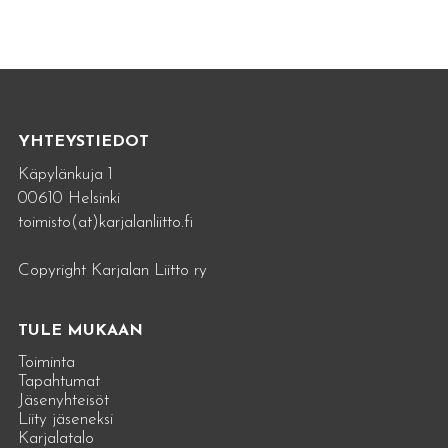
YHTEYSTIEDOT
Käpylänkuja 1
00610 Helsinki
toimisto(at)karjalanliitto.fi
Copyright Karjalan Liitto ry
TULE MUKAAN
Toiminta
Tapahtumat
Jäsenyhteisöt
Liity jäseneksi
Karjalatalo