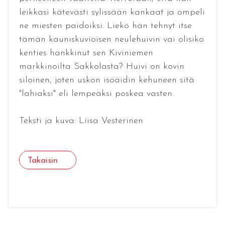
leikkasi kätevästi sylissään kankaat ja ompeli
ne miesten paidoiksi. Liekö hän tehnyt itse
tämän kauniskuvioisen neulehuivin vai olisiko
kenties hankkinut sen Kiviniemen
markkinoilta Sakkolasta? Huivi on kovin
siloinen, joten uskon isoäidin kehuneen sitä
"lahiaksi" eli lempeäksi poskea vasten.
Teksti ja kuva: Liisa Vesterinen
Takaisin