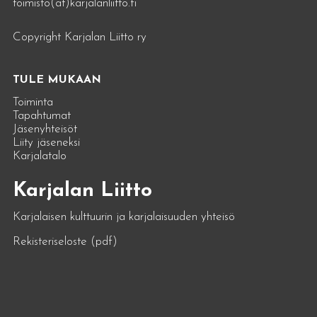
toimisto(at)karjalanliitto.fi
Copyright Karjalan Liitto ry
TULE MUKAAN
Toiminta
Tapahtumat
Jäsenyhteisöt
Liity jäseneksi
Karjalatalo
Karjalan Liitto
Karjalaisen kulttuurin ja karjalaisuuden yhteisö
Rekisteriseloste (pdf)