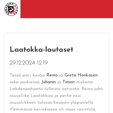
Laatokka-lautaset
29.12.2024 12:19
Tässä pari kuvaa
Reino
ja
Greta Honkasen
sekä poikiensa
Juhanin
ja
Timon
mukana
Lahdenpohjasta tulleista astioista. Reino johti
osuusliike Laatokkaa ja perhe asui
osuusliikkeen talossa kaupan yläpuolella.
Ylemmässä kerroksessa oli myös ravintola,