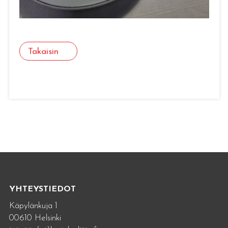
Takaisin
YHTEYSTIEDOT
Käpylänkuja 1
00610 Helsinki