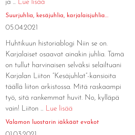
ja ...
Lue lisää
Suurjuhlia, kesäjuhlia, karjalaisjuhlia…
05.04.2021
Huhtikuun historiablogi Niin se on.
Karjalaiset osaavat ainakin juhlia. Tämä
on tullut harvinaisen selväksi selailtuani
Karjalan Liiton ”Kesäjuhlat”-kansioita
täällä liiton arkistossa. Mitä raskaampi
työ, sitä rankemmat huvit. No, kylläpä
vain! Liiton ...
Lue lisää
Valamon luostarin iäkkäät evakot
01.03.2021