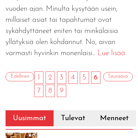
vuoden ajan. Minulta kysytään usein,
millaiset asiat tai tapahtumat ovat
sykähdyttäneet eniten tai minkälaisia
yllätyksiä olen kohdannut. No, aivan
varmasti hyvinkin monenlaisi...
Lue lisää
Edellinen
1
2
3
4
5
6
Seuraava
7
8
9
Uusimmat
Tulevat
Menneet