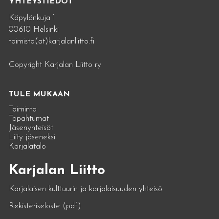
YHTEYSTIEDOT
Käpylänkuja 1
00610 Helsinki
toimisto(at)karjalanliitto.fi
Copyright Karjalan Liitto ry
TULE MUKAAN
Toiminta
Tapahtumat
Jäsenyhteisöt
Liity jäseneksi
Karjalatalo
Karjalan Liitto
Karjalaisen kulttuurin ja karjalaisuuden yhteisö
Rekisteriseloste (pdf)