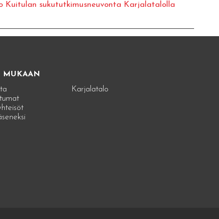
o Kuitulan sukututkimusneuvonta Karjalatalolla
E MUKAAN
ta
Karjalatalo
tumat
hteisöt
jäseneksi