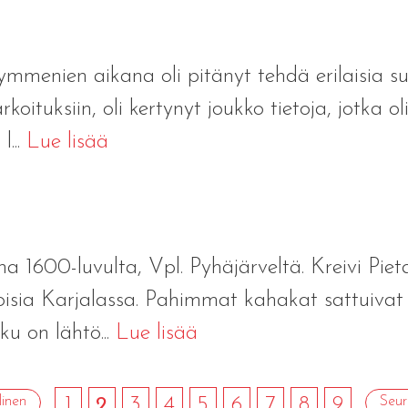
mmenien aikana oli pitänyt tehdä erilaisia s
koituksiin, oli kertynyt joukko tietoja, jotka ol
l...
Lue lisää
na 1600-luvulta, Vpl. Pyhäjärveltä. Kreivi Pie
sia Karjalassa. Pahimmat kahakat sattuivat 
ku on lähtö...
Lue lisää
linen
1
2
3
4
5
6
7
8
9
Seu