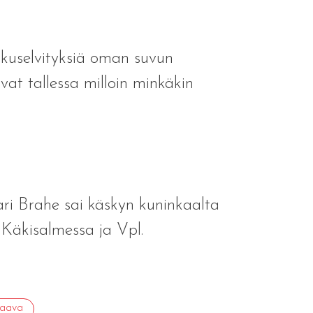
ukuselvityksiä oman suvun
ivat tallessa milloin minkäkin
tari Brahe sai käskyn kuninkaalta
Käkisalmessa ja Vpl.
raava