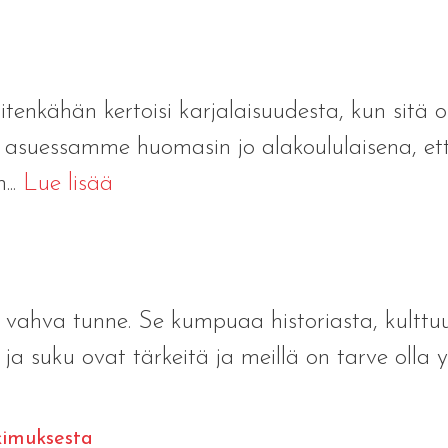
tenkähän kertoisi karjalaisuudesta, kun sitä o
asuessamme huomasin jo alakoululaisena, että 
...
Lue lisää
on vahva tunne. Se kumpuaa historiasta, kulttu
at ja suku ovat tärkeitä ja meillä on tarve olla 
kimuksesta