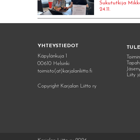
Sukututkija Mikk
24.11.
YHTEYSTIEDOT
TUL
Käpylänkuja 1
Toimin
Tapah
00610 Helsinki
Jäseny
toimisto(at)karjalanliitto.fi
Liity 
Copyright Karjalan Liitto ry