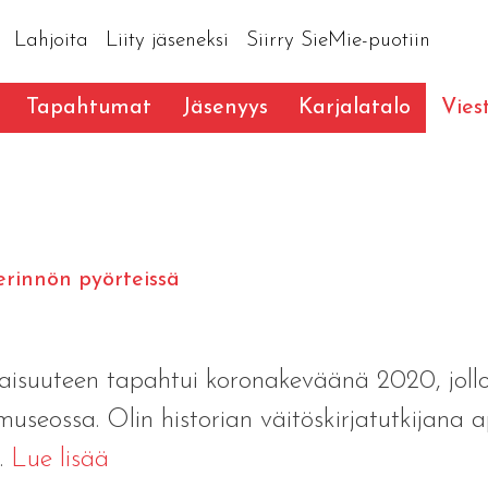
Lahjoita
Liity jäseneksi
Siirry SieMie-puotiin
Tapahtumat
Jäsenyys
Karjalatalo
Vies
perinnön pyörteissä
alaisuuteen tapahtui koronakeväänä 2020, joll
seossa. Olin historian väitöskirjatutkijana a
..
Lue lisää