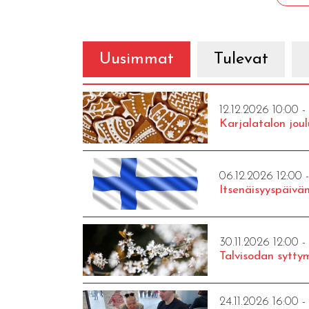
Uusimmat
Tulevat
12.12.2026 10:00 -
Karjalatalon joul
06.12.2026 12:00 
Itsenäisyyspäivän
30.11.2026 12:00 -
Talvisodan syttym
24.11.2026 16:00 -