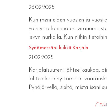
26.02.2025
Kun menneiden vuosien ja vuosiky
vaiheista lähinnä eri viranomaistar
levyn nurkalla. Kun niihin tietoihin 
Sydämessäni kukkii Karjala
21.02.2025
Karjalaisuuteni lähtee kaukaa, ai
lähteä käännyttämään vääräuskoi
Pyhäjärvellä, sieltä, mistä isäni su
Edel