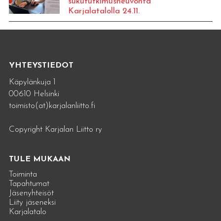
sukututkimusneuvonta
Karjalatalolla 24.11.
YHTEYSTIEDOT
Käpylänkuja 1
00610 Helsinki
toimisto(at)karjalanliitto.fi
Copyright Karjalan Liitto ry
TULE MUKAAN
Toiminta
Tapahtumat
Jäsenyhteisöt
Liity jäseneksi
Karjalatalo