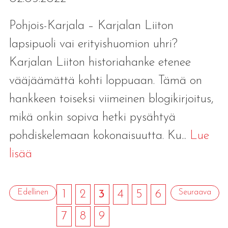
Pohjois-Karjala – Karjalan Liiton
lapsipuoli vai erityishuomion uhri?
Karjalan Liiton historiahanke etenee
vääjäämättä kohti loppuaan. Tämä on
hankkeen toiseksi viimeinen blogikirjoitus,
mikä onkin sopiva hetki pysähtyä
pohdiskelemaan kokonaisuutta. Ku...
Lue
lisää
Edellinen
1
2
3
4
5
6
Seuraava
7
8
9