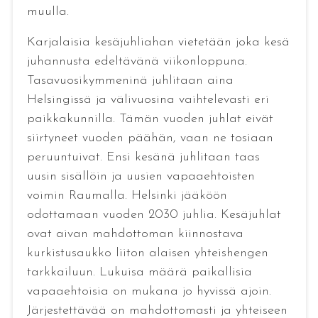
muulla.
Karjalaisia kesäjuhliahan vietetään joka kesä
juhannusta edeltävänä viikonloppuna.
Tasavuosikymmeninä juhlitaan aina
Helsingissä ja välivuosina vaihtelevasti eri
paikkakunnilla. Tämän vuoden juhlat eivät
siirtyneet vuoden päähän, vaan ne tosiaan
peruuntuivat. Ensi kesänä juhlitaan taas
uusin sisällöin ja uusien vapaaehtoisten
voimin Raumalla. Helsinki jääköön
odottamaan vuoden 2030 juhlia. Kesäjuhlat
ovat aivan mahdottoman kiinnostava
kurkistusaukko liiton alaisen yhteishengen
tarkkailuun. Lukuisa määrä paikallisia
vapaaehtoisia on mukana jo hyvissä ajoin.
Järjestettävää on mahdottomasti ja yhteiseen