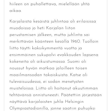
hiileen on puhallettava, mielellään yhtä
aikaa.
Karjalaista kesäistä juhlintaa oli erilaisissa
muodoissa jo heti Karjalan liiton
perustamisen jälkeen, mutta juhlinta sai
merkittävän käänteen kesällä 1960. Tuolloin
liitto täytti kaksikymmentä vuotta ja
ensimmäinen sukupolvi evakkouden lapsena
kokeneita oli aikuistumassa. Suomi oli
noussut hyvän matkaa jaloilleen toisen
maailmansodan takaiskuista. Katse oli
tulevaisuudessa, ei sodan menetysten
muisteloissa. Liitto oli hoitanut akuutimman
tehtävänsä onnistuneesti. Päätettiin järjestään
näyttävä karjalaisten juhla Helsingin
Olympiastadionilla, jonne saatiin puhujiksi