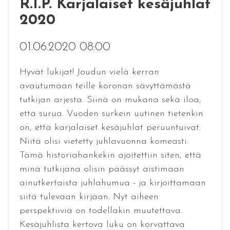
R.I.P. Karjalaiset kesäjuhlat
2020
01.06.2020 08:00
Hyvät lukijat! Joudun vielä kerran
avautumaan teille koronan sävyttämästä
tutkijan arjesta. Siinä on mukana sekä iloa,
että surua. Vuoden surkein uutinen tietenkin
on, että karjalaiset kesäjuhlat peruuntuivat.
Niitä olisi vietetty juhlavuonna komeasti.
Tämä historiahankekin ajoitettiin siten, että
minä tutkijana olisin päässyt aistimaan
ainutkertaista juhlahumua - ja kirjoittamaan
siitä tulevaan kirjaan. Nyt aiheen
perspektiiviä on todellakin muutettava.
Kesäjuhlista kertova luku on korvattava