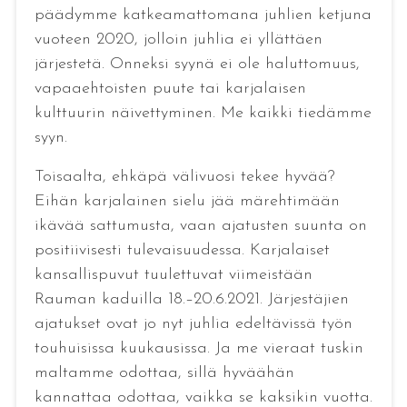
päädymme katkeamattomana juhlien ketjuna
vuoteen 2020, jolloin juhlia ei yllättäen
järjestetä. Onneksi syynä ei ole haluttomuus,
vapaaehtoisten puute tai karjalaisen
kulttuurin näivettyminen. Me kaikki tiedämme
syyn.
Toisaalta, ehkäpä välivuosi tekee hyvää?
Eihän karjalainen sielu jää märehtimään
ikävää sattumusta, vaan ajatusten suunta on
positiivisesti tulevaisuudessa. Karjalaiset
kansallispuvut tuulettuvat viimeistään
Rauman kaduilla 18.–20.6.2021. Järjestäjien
ajatukset ovat jo nyt juhlia edeltävissä työn
touhuisissa kuukausissa. Ja me vieraat tuskin
maltamme odottaa, sillä hyväähän
kannattaa odottaa, vaikka se kaksikin vuotta.