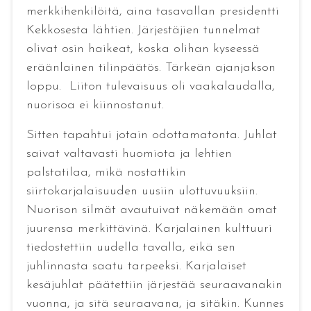
merkkihenkilöitä, aina tasavallan presidentti
Kekkosesta lähtien. Järjestäjien tunnelmat
olivat osin haikeat, koska olihan kyseessä
eräänlainen tilinpäätös. Tärkeän ajanjakson
loppu. Liiton tulevaisuus oli vaakalaudalla,
nuorisoa ei kiinnostanut.
Sitten tapahtui jotain odottamatonta. Juhlat
saivat valtavasti huomiota ja lehtien
palstatilaa, mikä nostattikin
siirtokarjalaisuuden uusiin ulottuvuuksiin.
Nuorison silmät avautuivat näkemään omat
juurensa merkittävinä. Karjalainen kulttuuri
tiedostettiin uudella tavalla, eikä sen
juhlinnasta saatu tarpeeksi. Karjalaiset
kesäjuhlat päätettiin järjestää seuraavanakin
vuonna, ja sitä seuraavana, ja sitäkin. Kunnes