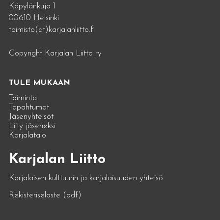
Käpylänkuja 1
00610 Helsinki
toimisto(at)karjalanliitto.fi
Copyright Karjalan Liitto ry
TULE MUKAAN
Toiminta
Tapahtumat
Jäsenyhteisöt
Liity jäseneksi
Karjalatalo
Karjalan Liitto
Karjalaisen kulttuurin ja karjalaisuuden yhteisö
Rekisteriseloste (pdf)