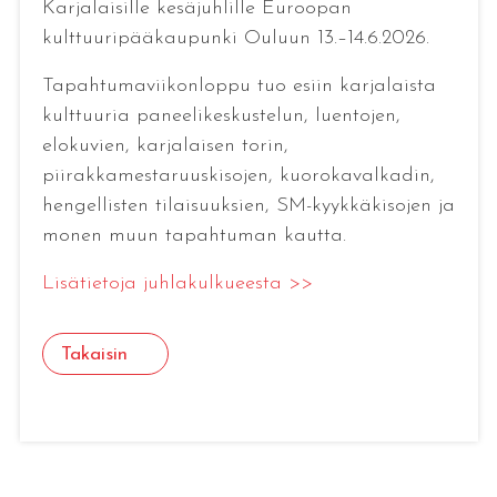
Karjalaisille kesäjuhlille Euroopan
kulttuuripääkaupunki Ouluun 13.–14.6.2026.
Tapahtumaviikonloppu tuo esiin karjalaista
kulttuuria paneelikeskustelun, luentojen,
elokuvien, karjalaisen torin,
piirakkamestaruuskisojen, kuorokavalkadin,
hengellisten tilaisuuksien, SM-kyykkäkisojen ja
monen muun tapahtuman kautta.
Lisätietoja juhlakulkueesta >>
Takaisin