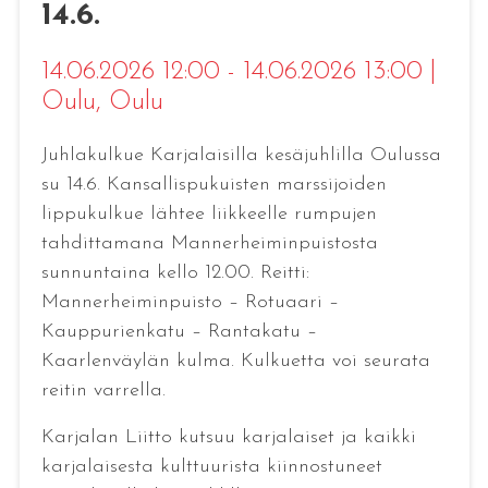
14.6.
14.06.2026 12:00 - 14.06.2026 13:00
|
Oulu
, Oulu
Juhlakulkue Karjalaisilla kesäjuhlilla Oulussa
su 14.6. Kansallispukuisten marssijoiden
lippukulkue lähtee liikkeelle rumpujen
tahdittamana Mannerheiminpuistosta
sunnuntaina kello 12.00. Reitti:
Mannerheiminpuisto – Rotuaari –
Kauppurienkatu – Rantakatu –
Kaarlenväylän kulma. Kulkuetta voi seurata
reitin varrella.
Karjalan Liitto kutsuu karjalaiset ja kaikki
karjalaisesta kulttuurista kiinnostuneet