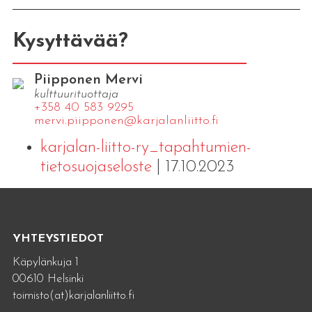
Kysyttävää?
Piipponen Mervi
kulttuurituottaja
+358 40 583 9295
mervi.​piipponen@​kar​jala​nlii​tto.​fi
karjalan-liitto-ry_tapahtumien-
tietosuojaseloste
| 17.10.2023
YHTEYSTIEDOT
Käpylänkuja 1
00610 Helsinki
toimisto(at)karjalanliitto.fi