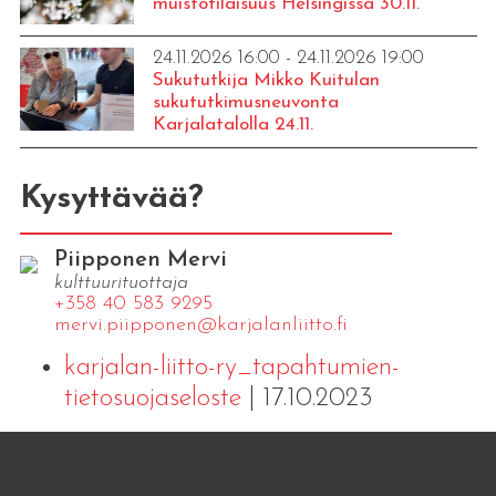
muistotilaisuus Helsingissä 30.11.
24.11.2026 16:00 - 24.11.2026 19:00
Sukututkija Mikko Kuitulan
sukututkimusneuvonta
Karjalatalolla 24.11.
Kysyttävää?
Piipponen Mervi
kulttuurituottaja
+358 40 583 9295
mervi.​piipponen@​kar​jala​nlii​tto.​fi
karjalan-liitto-ry_tapahtumien-
tietosuojaseloste
| 17.10.2023