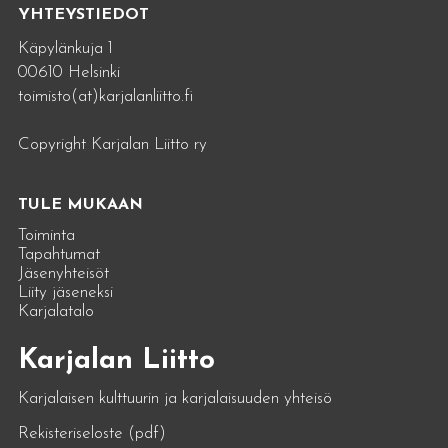
YHTEYSTIEDOT
Käpylänkuja 1
00610 Helsinki
toimisto(at)karjalanliitto.fi
Copyright Karjalan Liitto ry
TULE MUKAAN
Toiminta
Tapahtumat
Jäsenyhteisöt
Liity jäseneksi
Karjalatalo
Karjalan Liitto
Karjalaisen kulttuurin ja karjalaisuuden yhteisö
Rekisteriseloste (pdf)