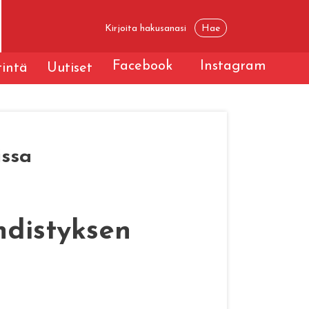
Facebook
Instagram
tintä
Uutiset
issa
hdistyksen