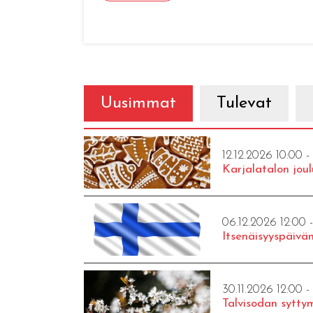
Uusimmat
Tulevat
12.12.2026 10:00 -
Karjalatalon joul
06.12.2026 12:00 
Itsenäisyyspäivän
30.11.2026 12:00 -
Talvisodan syttym