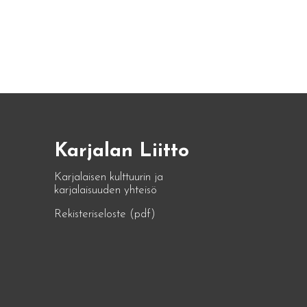
Karjalan Liitto
Karjalaisen kulttuurin ja
karjalaisuuden yhteisö
Rekisteriseloste (pdf)