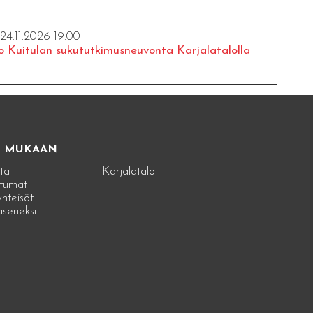
 24.11.2026 19:00
o Kuitulan sukututkimusneuvonta Karjalatalolla
E MUKAAN
ta
Karjalatalo
tumat
hteisöt
jäseneksi