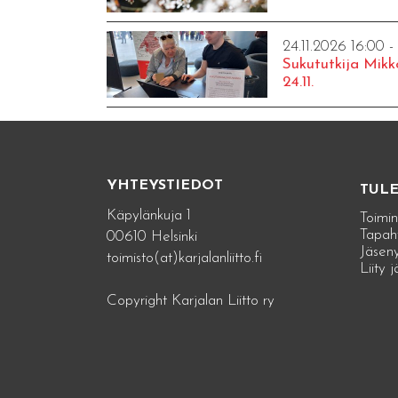
24.11.2026 16:00 -
Sukututkija Mikk
24.11.
YHTEYSTIEDOT
TUL
Käpylänkuja 1
Toimin
Tapah
00610 Helsinki
Jäseny
toimisto(at)karjalanliitto.fi
Liity 
Copyright Karjalan Liitto ry