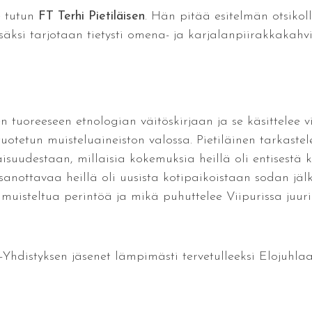
e tutun
FT Terhi Pietiläisen
. Hän pitää esitelmän otsikol
Lisäksi tarjotaan tietysti omena- ja karjalanpiirakkakahvi
n tuoreeseen etnologian väitöskirjaan ja se käsittelee vi
otetun muisteluaineiston valossa. Pietiläinen tarkastele
ilaisuudestaan, millaisia kokemuksia heillä oli entises
 sanottavaa heillä oli uusista kotipaikoistaan sodan jä
muisteltua perintöä ja mikä puhuttelee Viipurissa juuri 
-Yhdistyksen jäsenet lämpimästi tervetulleeksi Elojuhlaa