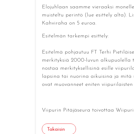
Elojuhlaan saamme vieraaksi monell
muisteltu perintö (lue esittely alta). 
Kahviraha on 5 euroa.
Esitelmän tarkempi esittely:
Esitelmä pohjautuu FT Terhi Pietiläise
merkityksiä 2000-luvun alkupuolella tu
nostaa merkityksellisinä esille viipur
lapsina tai nuorina aikuisina ja mitä
ovat muovanneet eniten viipurilaisten 
Viipurin Pitäjäseura toivottaa Wiipuri
Takaisin