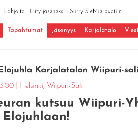
Lahjoita
Liity jäseneksi
Siirry SieMie-puotiin
Tapahtumat
Jäsenyys
Karjalatalo
Vies
Elojuhla Karjalatalon Wiipuri-sal
 13:00
|
Helsinki
, Wiipuri-Sali
seuran kutsuu Wiipuri-Y
Elojuhlaan!