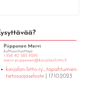
ysyttävää?
Piipponen Mervi
kulttuurituottaja
+358 40 583 9295
mervi.​piipponen@​kar​jala​nlii​tto.​fi
karjalan-liitto-ry_tapahtumien-
tietosuojaseloste
| 17.10.2023