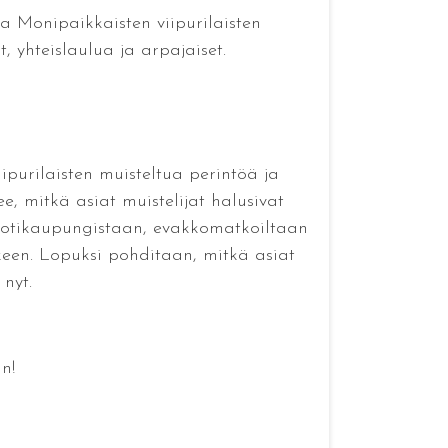
la Monipaikkaisten viipurilaisten
t, yhteislaulua ja arpajaiset.
ipurilaisten muisteltua perintöä ja
e, mitkä asiat muistelijat halusivat
tä kotikaupungistaan, evakkomatkoiltaan
lkeen. Lopuksi pohditaan, mitkä asiat
nyt.
n!