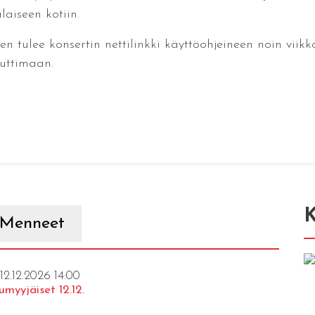
aiseen kotiin.
seen tulee konsertin nettilinkki käyttöohjeineen noin vii
auttimaan.
K
Menneet
 12.12.2026 14:00
umyyjäiset 12.12.