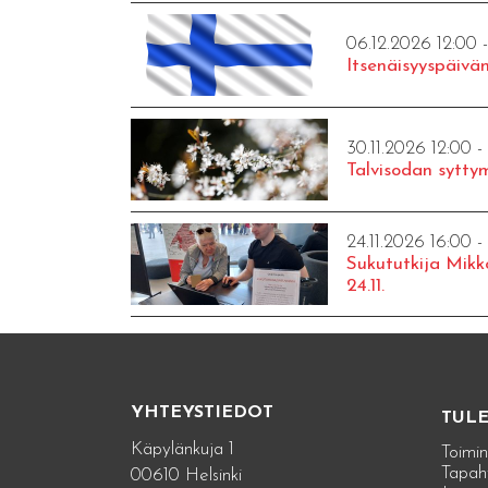
06.12.2026 12:00 
Itsenäisyyspäivän
30.11.2026 12:00 -
Talvisodan syttym
24.11.2026 16:00 -
Sukututkija Mikk
24.11.
YHTEYSTIEDOT
TUL
Käpylänkuja 1
Toimin
Tapah
00610 Helsinki