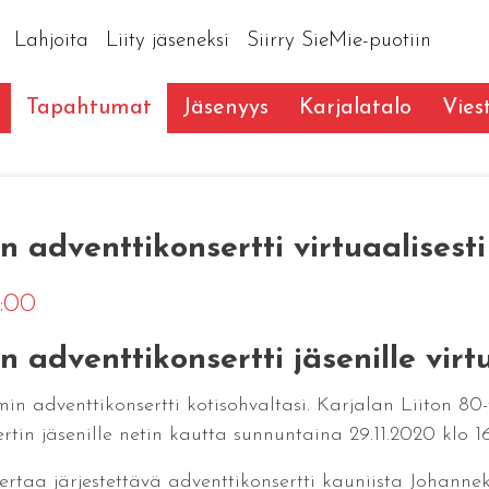
Lahjoita
Liity jäseneksi
Siirry SieMie-puotiin
Tapahtumat
Jäsenyys
Karjalatalo
Vies
n adventtikonsertti virtuaalisesti
6:00
 adventtikonsertti jäsenille virtu
 adventtikonsertti kotisohvaltasi. Karjalan Liiton 80-
in jäsenille netin kautta sunnuntaina 29.11.2020 klo 16
kertaa järjestettävä adventtikonsertti kauniista Johan