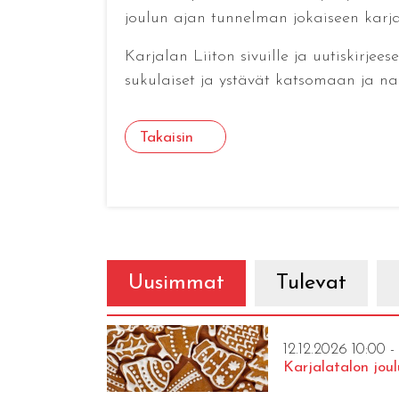
joulun ajan tunnelman jokaiseen karjal
Karjalan Liiton sivuille ja uutiskirjee
sukulaiset ja ystävät katsomaan ja n
Takaisin
Uusimmat
Tulevat
12.12.2026 10:00 -
Karjalatalon joul