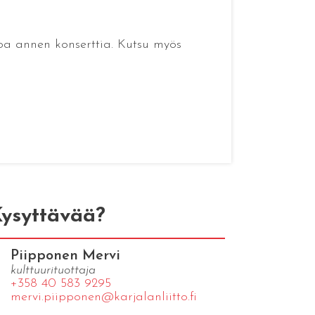
kkoa annen konserttia. Kutsu myös
ysyttävää?
Piipponen Mervi
kulttuurituottaja
+358 40 583 9295
mervi.​piipponen@​kar​jala​nlii​tto.​fi