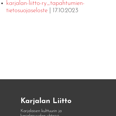
karjalan-liitto-ry_tapahtumien-
tietosuojaseloste
| 17.10.2023
Karjalan Liitto
Karjalaisen kulttuurin ja
karjalaisuuden yhteisö