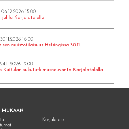
- 06.12.2026 15:00
 juhla Karjalatalolla
 30.11.2026 16:00
isen muistotilaisuus Helsingissä 30.11.
 24.11.2026 19:00
o Kuitulan sukututkimusneuvonta Karjalatalolla
E MUKAAN
ta
Karjalatalo
tumat