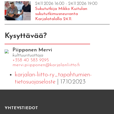
24.11.2026 16:00 - 24.11.2026 19:00
Sukututkija Mikko Kuitulan
sukututkimusneuvonta
Karjalatalolla 24.11.
Kysyttävää?
Piipponen Mervi
kulttuurituottaja
+358 40 583 9295
mervi.​piipponen@​kar​jala​nlii​tto.​fi
karjalan-liitto-ry_tapahtumien-
tietosuojaseloste
| 17.10.2023
YHTEYSTIEDOT