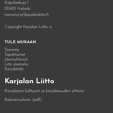
Käpylänkuja 1
00610 Helsinki
toimisto(at)karjalanliitto.fi
Copyright Karjalan Liitto ry
TULE MUKAAN
Toiminta
Tapahtumat
Jäsenyhteisöt
Liity jäseneksi
Karjalatalo
Karjalan Liitto
Karjalaisen kulttuurin ja karjalaisuuden yhteisö
Rekisteriseloste (pdf)