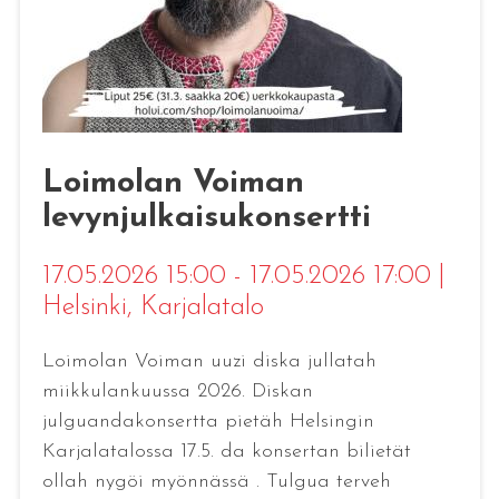
Loimolan Voiman
levynjulkaisukonsertti
17.05.2026 15:00 - 17.05.2026 17:00
|
Helsinki
, Karjalatalo
Loimolan Voiman uuzi diska jullatah
miikkulankuussa 2026. Diskan
julguandakonsertta pietäh Helsingin
Karjalatalossa 17.5. da konsertan bilietät
ollah nygöi myönnässä . Tulgua terveh