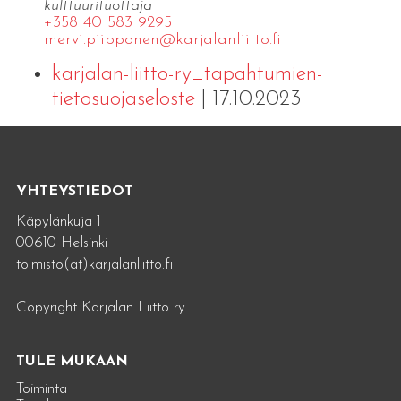
kulttuurituottaja
+358 40 583 9295
mervi.​piipponen@​kar​jala​nlii​tto.​fi
karjalan-liitto-ry_tapahtumien-
tietosuojaseloste
| 17.10.2023
YHTEYSTIEDOT
Käpylänkuja 1
00610 Helsinki
toimisto(at)karjalanliitto.fi
Copyright Karjalan Liitto ry
TULE MUKAAN
Toiminta