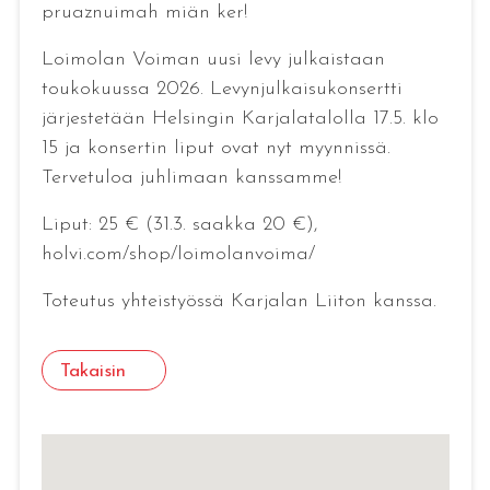
pruaznuimah miän ker!
Loimolan Voiman uusi levy julkaistaan
toukokuussa 2026. Levynjulkaisukonsertti
järjestetään Helsingin Karjalatalolla 17.5. klo
15 ja konsertin liput ovat nyt myynnissä.
Tervetuloa juhlimaan kanssamme!
Liput: 25 € (31.3. saakka 20 €),
holvi.com/shop/loimolanvoima/
Toteutus yhteistyössä Karjalan Liiton kanssa.
Takaisin