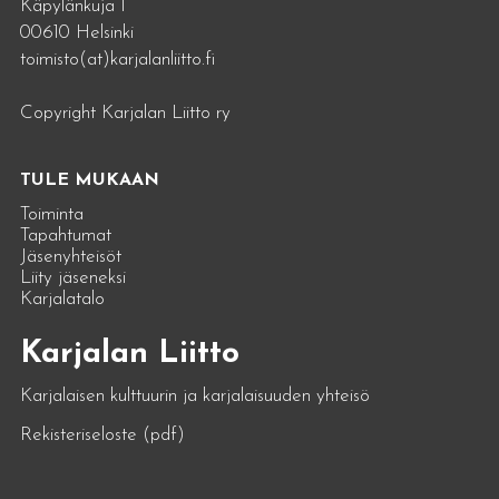
Käpylänkuja 1
00610 Helsinki
toimisto(at)karjalanliitto.fi
Copyright Karjalan Liitto ry
TULE MUKAAN
Toiminta
Tapahtumat
Jäsenyhteisöt
Liity jäseneksi
Karjalatalo
Karjalan Liitto
Karjalaisen kulttuurin ja karjalaisuuden yhteisö
Rekisteriseloste (pdf)