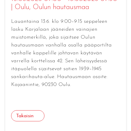
|
Oulu
, Oulun hautausmaa
Lauantaina 13.6. klo 9.00–9.15 seppeleen
lasku Karjalaan jääneiden vainajien
muistomerkillä, joka sijaitsee Oulun
hautausmaan vanhalla osalla pääportilta
vanhalle kappelille johtavan käytävän
varrella korttelissa 42. Sen läheisyydessä
itäpuolella sijaitsevat sotien 1939–1945
sankarihauta-alue. Hautausmaan osoite:
Kajaanintie, 90230 Oulu.
Takaisin