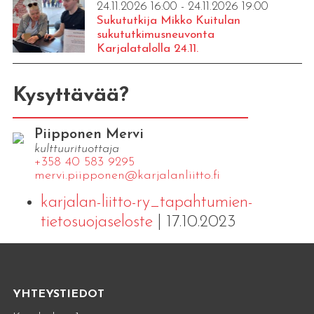
24.11.2026 16:00 - 24.11.2026 19:00
Sukututkija Mikko Kuitulan
sukututkimusneuvonta
Karjalatalolla 24.11.
Kysyttävää?
Piipponen Mervi
kulttuurituottaja
+358 40 583 9295
mervi.​piipponen@​kar​jala​nlii​tto.​fi
karjalan-liitto-ry_tapahtumien-
tietosuojaseloste
| 17.10.2023
YHTEYSTIEDOT