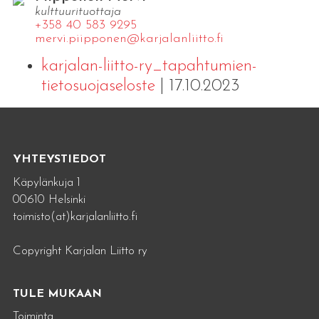
kulttuurituottaja
+358 40 583 9295
mervi.​piipponen@​kar​jala​nlii​tto.​fi
karjalan-liitto-ry_tapahtumien-
tietosuojaseloste
| 17.10.2023
YHTEYSTIEDOT
Käpylänkuja 1
00610 Helsinki
toimisto(at)karjalanliitto.fi
Copyright Karjalan Liitto ry
TULE MUKAAN
Toiminta