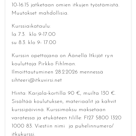
10-16.15 jatketaan omien itkujen työstämistä.
Muutokset mahdollisia.
Kurssiaikataulu:
la 7.3. klo 9-17.00
su 8.3. klo 9- 17.00
Kurssin opettajana on Äänellä Itkijät ry:n
kouluttaja Pirkko Fihlman.
Ilmoittautuminen 28.2.2026 mennessä
sihteeri@itkuvirsi.net
Hinta: Karjala-kortilla 90 €, muilta 130 €.
Sisältää koulutuksen, materiaalit ja kahvit
kurssipäivinä. Kurssimaksu maksetaan
varatessa ja etukäteen tilille: FI27 5800 1320
1000 83. Viestiin nimi ja puhelinnumero/
itkukurssi.