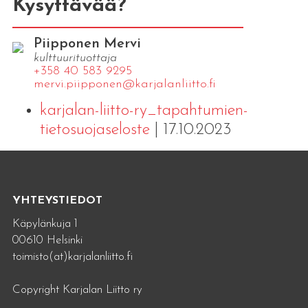
Kysyttävää?
Piipponen Mervi
kulttuurituottaja
+358 40 583 9295
mervi.​piipponen@​kar​jala​nlii​tto.​fi
karjalan-liitto-ry_tapahtumien-
tietosuojaseloste
| 17.10.2023
YHTEYSTIEDOT
Käpylänkuja 1
00610 Helsinki
toimisto(at)karjalanliitto.fi
Copyright Karjalan Liitto ry