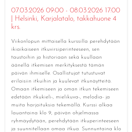
07.03.2026 09:00 - 08.03.2026 17:00
|
Helsinki
, Karjalatalo, takkahuone 4
krs.
Viikonlopun mittaisella kurssilla perehdytään
ikiaikaiseen itkuvirsiperinteeseen, sen
taustoihin ja historiaan sekä kuullaan
äänellä itkemisen merkityksestä tämän
päivän ihmiselle. Osallistujat tutustuvat
erilaisiin itkuihin ja kuulevat itkunäytteitä.
Omaan itkemiseen ja oman itkun tekemiseen
edetään itkukieli-, mielikuva-, melodia- ja
muita harjoituksia tekemällä. Kurssi alkaa
lauantaina klo 9, päivän ohjelmassa
ryhmäydytään, perehdytään itkuperinteeseen
ja suunnitellaan omaa itkua. Sunnuntaina klo