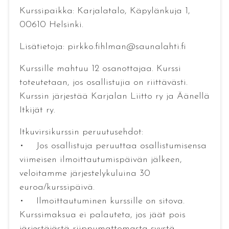
Kurssipaikka: Karjalatalo, Käpylänkuja 1,
00610 Helsinki.
Lisätietoja: pirkko.fihlman@saunalahti.fi
Kurssille mahtuu 12 osanottajaa. Kurssi
toteutetaan, jos osallistujia on riittävästi.
Kurssin järjestää Karjalan Liitto ry ja Äänellä
Itkijät ry.
Itkuvirsikurssin peruutusehdot:
• Jos osallistuja peruuttaa osallistumisensa
viimeisen ilmoittautumispäivän jälkeen,
veloitamme järjestelykuluina 30
euroa/kurssipäivä.
• Ilmoittautuminen kurssille on sitova.
Kurssimaksua ei palauteta, jos jäät pois
järjestäjästä riippumattomasta syystä.