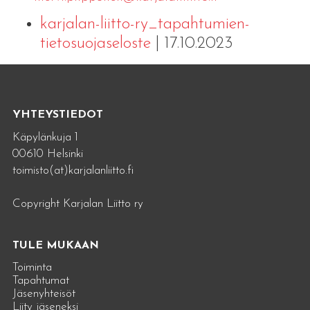
karjalan-liitto-ry_tapahtumien-
tietosuojaseloste
| 17.10.2023
YHTEYSTIEDOT
Käpylänkuja 1
00610 Helsinki
toimisto(at)karjalanliitto.fi
Copyright Karjalan Liitto ry
TULE MUKAAN
Toiminta
Tapahtumat
Jäsenyhteisöt
Liity jäseneksi