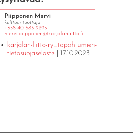
Piipponen Mervi
kulttuurituottaja
+358 40 583 9295
mervi.​piipponen@​kar​jala​nlii​tto.​fi
karjalan-liitto-ry_tapahtumien-
tietosuojaseloste
| 17.10.2023