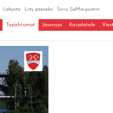
Lahjoita
Liity jäseneksi
Siirry SieMie-puotiin
Tapahtumat
Jäsenyys
Karjalatalo
Vies