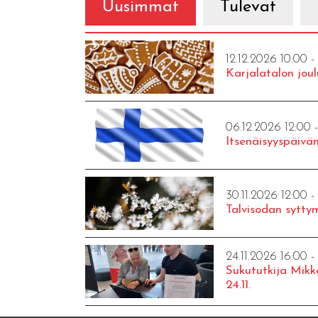
Uusimmat
Tulevat
12.12.2026 10:00 -
Karjalatalon joul
06.12.2026 12:00 
Itsenäisyyspäivän
30.11.2026 12:00 -
Talvisodan syttym
24.11.2026 16:00 -
Sukututkija Mikk
24.11.