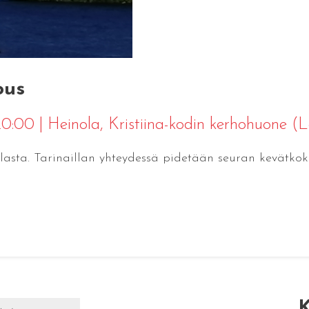
ous
 20:00
|
Heinola
, Kristiina-kodin kerhohuone (
lasta. Tarinaillan yhteydessä pidetään seuran kevätkok
K