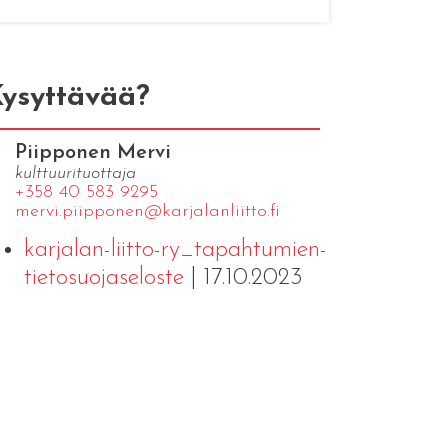
ysyttävää?
Piipponen Mervi
kulttuurituottaja
+358 40 583 9295
mervi.​piipponen@​kar​jala​nlii​tto.​fi
karjalan-liitto-ry_tapahtumien-
tietosuojaseloste
| 17.10.2023