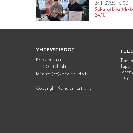
24.11.2026 16:00 -
Sukututkija Mikk
24.11.
YHTEYSTIEDOT
TUL
Käpylänkuja 1
Toimin
Tapah
00610 Helsinki
Jäseny
toimisto(at)karjalanliitto.fi
Liity 
Copyright Karjalan Liitto ry