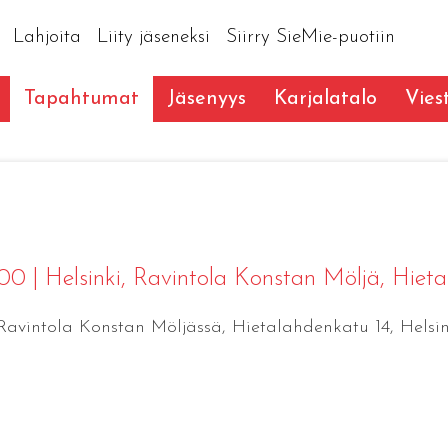
Lahjoita
Liity jäseneksi
Siirry SieMie-puotiin
Tapahtumat
Jäsenyys
Karjalatalo
Vies
6:00
|
Helsinki
, Ravintola Konstan Möljä, Hieta
 Ravintola Konstan Möljässä, Hietalahdenkatu 14, Helsin