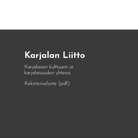
Karjalan Liitto
Karjalaisen kulttuurin ja
karjalaisuuden yhteisö
Rekisteriseloste (pdf)