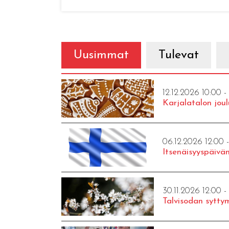
Uusimmat
Tulevat
12.12.2026 10:00 -
Karjalatalon joul
06.12.2026 12:00 
Itsenäisyyspäivän
30.11.2026 12:00 -
Talvisodan syttym