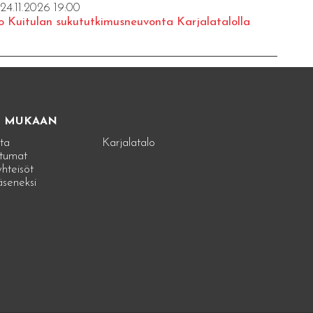
 24.11.2026 19:00
o Kuitulan sukututkimusneuvonta Karjalatalolla
E MUKAAN
ta
Karjalatalo
tumat
hteisöt
jäseneksi